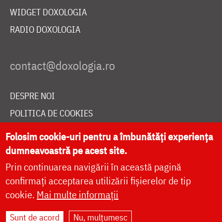
WIDGET DOXOLOGIA
RADIO DOXOLOGIA
DESPRE NOI
POLITICA DE COOKIES
DONEAZĂ ONLINE PENTRU CATEDRALA NAȚIONALĂ
Folosim cookie-uri pentru a îmbunătăți experiența
dumneavoastră pe acest site.
Prin continuarea navigării în această pagină
LIVE
confirmați acceptarea utilizării fișierelor de tip
cookie.
Mai multe informații
Site dezvoltat de
DOXOLOGIA MEDIA
,
Sunt de acord
Nu, mulțumesc