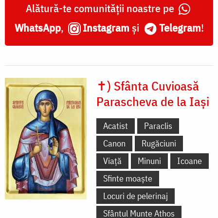
Alătură-te comunității noastre pe
WhatsApp
,
Instagram
și
Telegram
!
✝) Sfânta Cuvioasă
Parascheva de la Iași
Acatist
Paraclis
Canon
Rugăciuni
Viață
Minuni
Icoane
Sfinte moaște
Locuri de pelerinaj
Sfântul Munte Athos