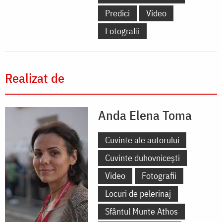
Predici
Video
Fotografii
Realizat de
Anda Elena Toma
Cuvinte ale autorului
Cuvinte duhovnicești
Video
Fotografii
Locuri de pelerinaj
Sfântul Munte Athos