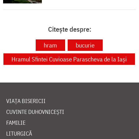
Citește despre:
hram
bucurie
Hramul Sfintei Cuvioase Parascheva de la Iași
VIAȚA BISERICII
CUVINTE DUHOVNICEȘTI
FAMILIE
LITURGICĂ