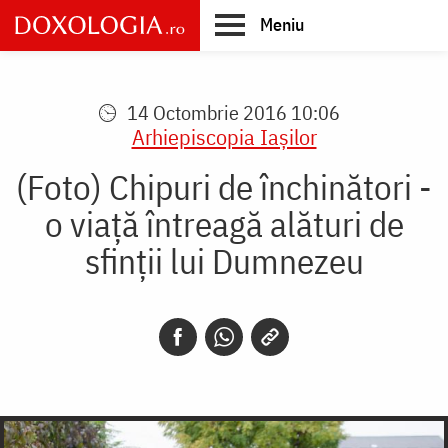
Skip
Meniu
to
main
Main
content
navigation
14 Octombrie 2016 10:06
Arhiepiscopia Iaşilor
(Foto) Chipuri de închinători -
o viaţă întreagă alături de
sfinţii lui Dumnezeu