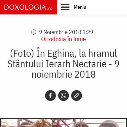
Skip
Meniu
to
main
Main
content
navigation
9 Noiembrie 2018 9:29
Ortodoxia în lume
(Foto) În Eghina, la hramul
Sfântului Ierarh Nectarie - 9
noiembrie 2018