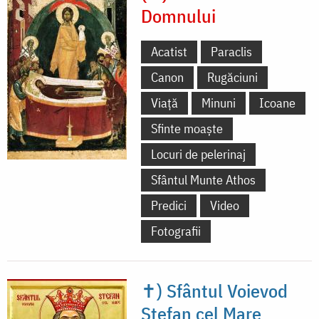
Domnului
Acatist
Paraclis
Canon
Rugăciuni
Viață
Minuni
Icoane
Sfinte moaște
Locuri de pelerinaj
Sfântul Munte Athos
Predici
Video
Fotografii
✝) Sfântul Voievod
Ștefan cel Mare