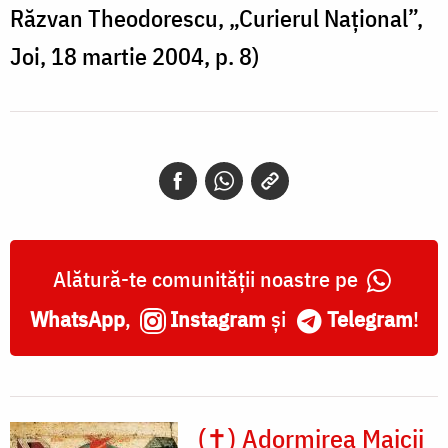
Răzvan Theodorescu, „Curierul Național”,
Joi, 18 martie 2004, p. 8)
Alătură-te comunității noastre pe
WhatsApp
,
Instagram
și
Telegram
!
(✝) Adormirea Maicii