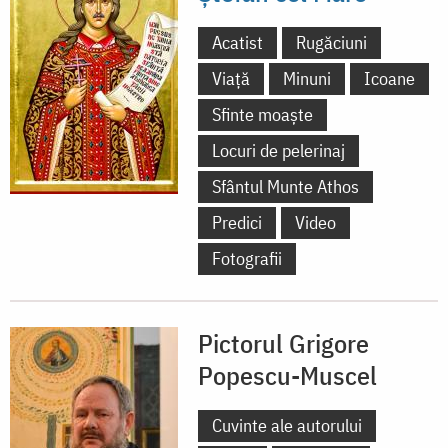
Acatist
Rugăciuni
Viață
Minuni
Icoane
Sfinte moaște
Locuri de pelerinaj
Sfântul Munte Athos
Predici
Video
Fotografii
Pictorul Grigore
Popescu-Muscel
Cuvinte ale autorului