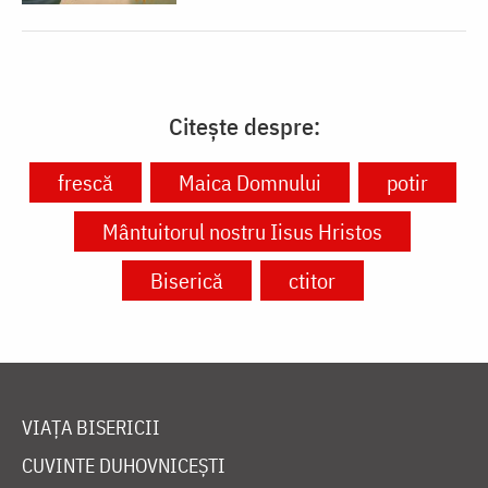
Citește despre:
frescă
Maica Domnului
potir
Mântuitorul nostru Iisus Hristos
Biserică
ctitor
VIAȚA BISERICII
CUVINTE DUHOVNICEȘTI