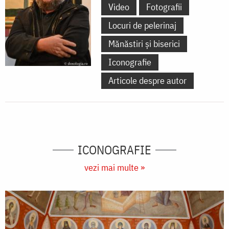
Video
Fotografii
Locuri de pelerinaj
Mănăstiri și biserici
Iconografie
Articole despre autor
ICONOGRAFIE
vezi mai multe »