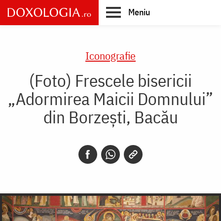
Skip
Meniu
to
main
Main
content
navigation
Iconografie
(Foto) Frescele bisericii
„Adormirea Maicii Domnului”
din Borzeşti, Bacău