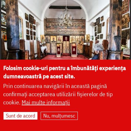
Folosim cookie-uri pentru a îmbunătăți experiența
dumneavoastră pe acest site.
Prin continuarea navigării în această pagină
confirmați acceptarea utilizării fișierelor de tip
cookie.
Mai multe informații
Sunt de acord
Nu, mulțumesc