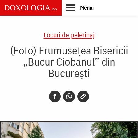
Skip
Meniu
to
main
Main
content
navigation
Locuri de pelerinaj
(Foto) Frumusețea Bisericii
„Bucur Ciobanul” din
București