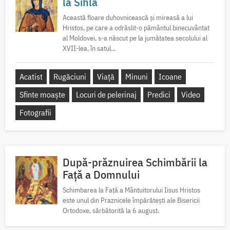
la Sihla
Această floare duhovnicească și mireasă a lui
Hristos, pe care a odrăslit-o pământul binecuvântat
al Moldovei, s-a născut pe la jumătatea secolului al
XVII-lea, în satul...
Acatist
Rugăciuni
Viață
Minuni
Icoane
Sfinte moaște
Locuri de pelerinaj
Predici
Video
Fotografii
După-prăznuirea Schimbării la
Față a Domnului
Schimbarea la Față a Mântuitorului Iisus Hristos
este unul din Praznicele împărătești ale Bisericii
Ortodoxe, sărbătorită la 6 august.