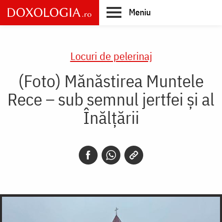
Skip
Meniu
to
main
Main
content
navigation
Locuri de pelerinaj
(Foto) Mănăstirea Muntele
Rece – sub semnul jertfei și al
Înălțării