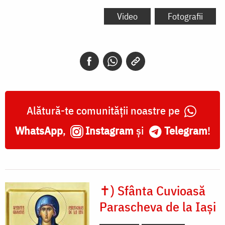
Video
Fotografii
Alătură-te comunității noastre pe
WhatsApp
,
Instagram
și
Telegram
!
✝) Sfânta Cuvioasă
Parascheva de la Iași