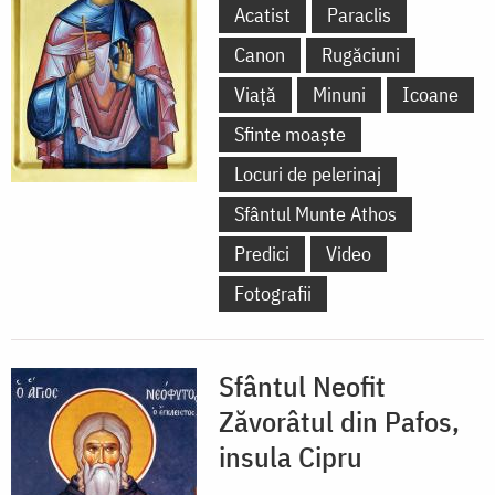
Acatist
Paraclis
Canon
Rugăciuni
Viață
Minuni
Icoane
Sfinte moaște
Locuri de pelerinaj
Sfântul Munte Athos
Predici
Video
Fotografii
Sfântul Neofit
Zăvorâtul din Pafos,
insula Cipru