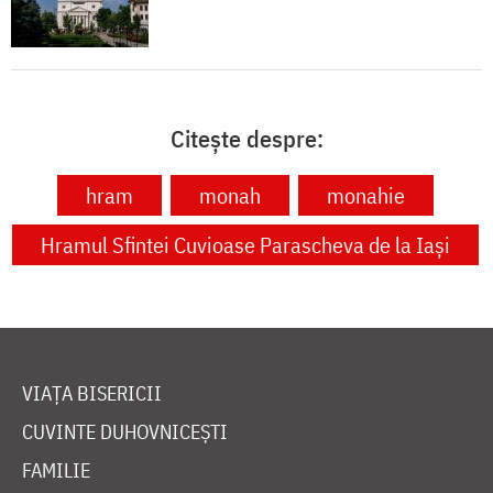
Citește despre:
hram
monah
monahie
Hramul Sfintei Cuvioase Parascheva de la Iași
VIAȚA BISERICII
CUVINTE DUHOVNICEȘTI
FAMILIE