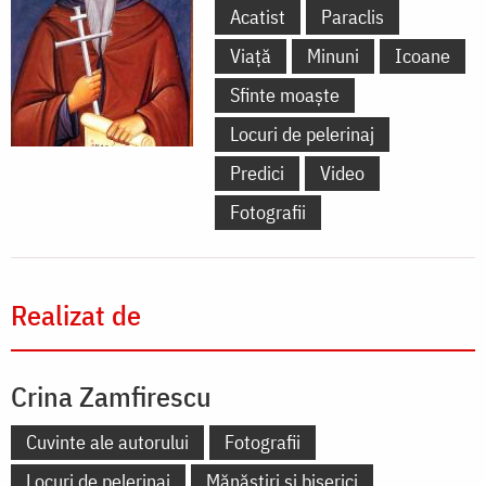
Acatist
Paraclis
Viață
Minuni
Icoane
Sfinte moaște
Locuri de pelerinaj
Predici
Video
Fotografii
Realizat de
Crina Zamfirescu
Cuvinte ale autorului
Fotografii
Locuri de pelerinaj
Mănăstiri și biserici