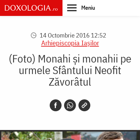
Skip
Meniu
to
main
Main
content
navigation
14 Octombrie 2016 12:52
Arhiepiscopia Iaşilor
(Foto) Monahi şi monahii pe
urmele Sfântului Neofit
Zăvorâtul