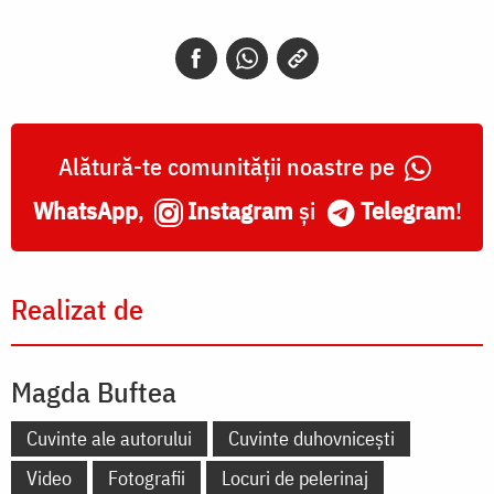
Alătură-te comunității noastre pe
WhatsApp
,
Instagram
și
Telegram
!
Realizat de
Magda Buftea
Cuvinte ale autorului
Cuvinte duhovnicești
Video
Fotografii
Locuri de pelerinaj