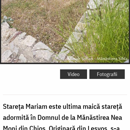
Video
Fotografii
Stareța Mariam este ultima maică stareță
adormită în Domnul de la Mănăstirea Nea
Moni din Chios. Originară din Lesvos, s-a