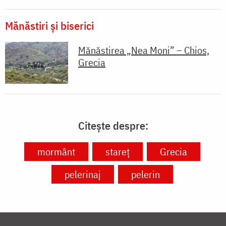
Mănăstiri și biserici
Mănăstirea „Nea Moni” – Chios,
Grecia
Citește despre:
mormânt
stareț
Grecia
pelerinaj
pelerin