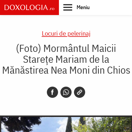
Skip
Meniu
to
main
Main
content
navigation
Locuri de pelerinaj
(Foto) Mormântul Maicii
Starețe Mariam de la
Mănăstirea Nea Moni din Chios