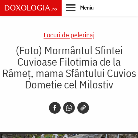
Skip
Meniu
to
main
Main
content
navigation
Locuri de pelerinaj
(Foto) Mormântul Sfintei
Cuvioase Filotimia de la
Râmeț, mama Sfântului Cuvios
Dometie cel Milostiv