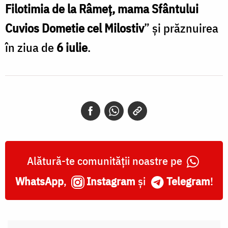
Filotimia de la Râmeț, mama Sfântului
Cuvios Dometie cel Milostiv
” și prăznuirea
în ziua de
6 iulie
.
Alătură-te comunității noastre pe
WhatsApp
,
Instagram
și
Telegram
!