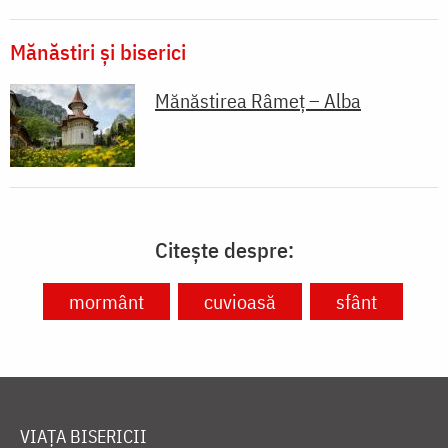
Mănăstiri și biserici
Mănăstirea Râmeț – Alba
Citește despre:
mormânt
cuvioasă
sfânt
VIAȚA BISERICII