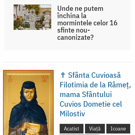
Unde ne putem
închina la
mormintele celor 16
sfinte nou-
canonizate?
✝ Sfânta Cuvioasă
Filotimia de la Râmeț,
mama Sfântului
Cuvios Dometie cel
Milostiv
Acatist
Viață
Icoane