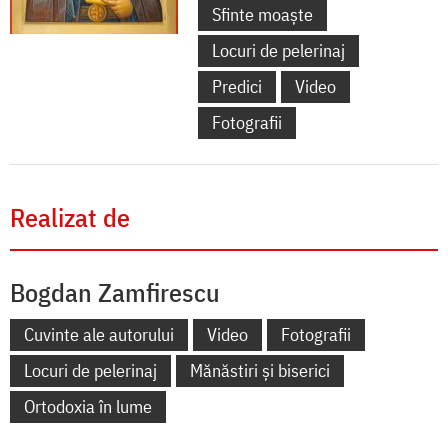
Sfinte moaște
Locuri de pelerinaj
Predici
Video
Fotografii
Realizat de
Bogdan Zamfirescu
Cuvinte ale autorului
Video
Fotografii
Locuri de pelerinaj
Mănăstiri și biserici
Ortodoxia în lume