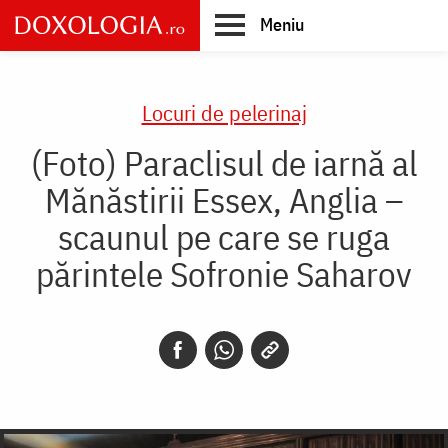
Skip
Meniu
to
main
Main
content
navigation
Locuri de pelerinaj
(Foto) Paraclisul de iarnă al
Mănăstirii Essex, Anglia –
scaunul pe care se ruga
părintele Sofronie Saharov