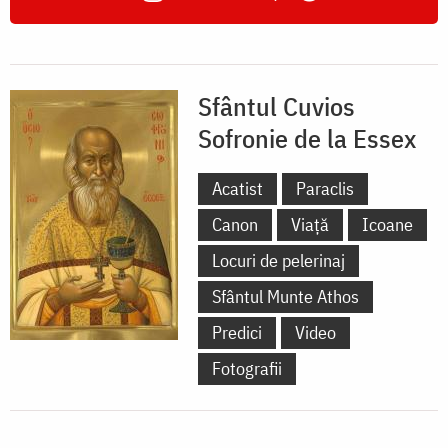
Sfântul Cuvios
Sofronie de la Essex
Acatist
Paraclis
Canon
Viață
Icoane
Locuri de pelerinaj
Sfântul Munte Athos
Predici
Video
Fotografii