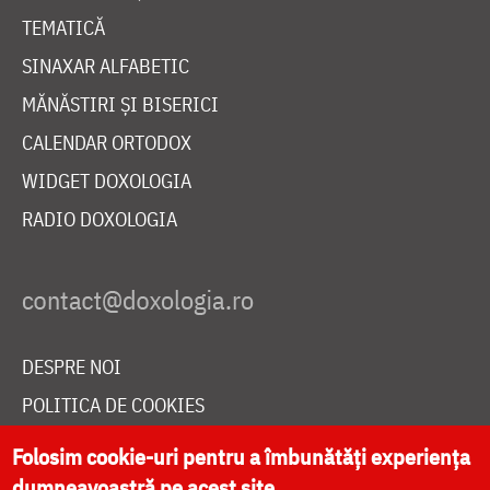
TEMATICĂ
SINAXAR ALFABETIC
MĂNĂSTIRI ȘI BISERICI
CALENDAR ORTODOX
WIDGET DOXOLOGIA
RADIO DOXOLOGIA
DESPRE NOI
POLITICA DE COOKIES
DONEAZĂ ONLINE PENTRU CATEDRALA NAȚIONALĂ
Folosim cookie-uri pentru a îmbunătăți experiența
dumneavoastră pe acest site.