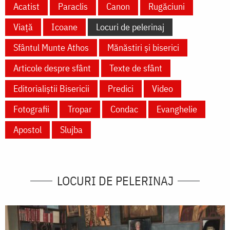
Acatist
Paraclis
Canon
Rugăciuni
Viață
Icoane
Locuri de pelerinaj
Sfântul Munte Athos
Mănăstiri și biserici
Articole despre sfânt
Texte de sfânt
Editorialiștii Bisericii
Predici
Video
Fotografii
Tropar
Condac
Evanghelie
Apostol
Slujba
LOCURI DE PELERINAJ