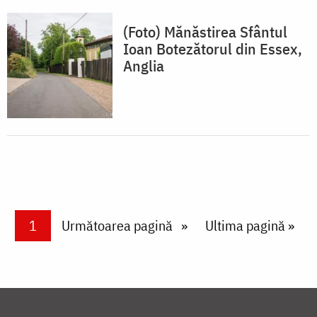
(Foto) Mănăstirea Sfântul
Ioan Botezătorul din Essex,
Anglia
Paginare
Current page
1
Next page
Următoarea pagină
Last page
Ultima pagină »