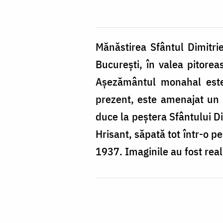
Mănăstirea Sfântul Dimitri
București, în valea pitore
Așezământul monahal este c
prezent, este amenajat un 
duce la peștera Sfântului Di
Hrisant, săpată tot într-o p
1937. Imaginile au fost rea