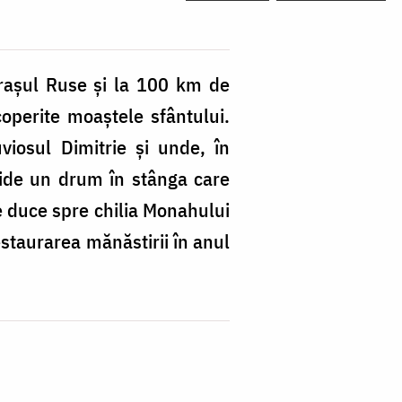
orașul Ruse și la 100 km de
operite moaștele sfântului.
viosul Dimitrie și unde, în
hide un drum în stânga care
e duce spre chilia Monahului
estaurarea mănăstirii în anul