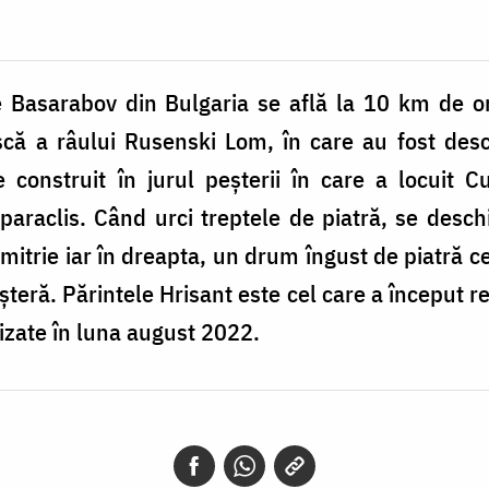
e Basarabov din Bulgaria se află la 10 km de 
ască a râului Rusenski Lom, în care au fost desc
onstruit în jurul peșterii în care a locuit Cu
paraclis. Când urci treptele de piatră, se desc
mitrie iar în dreapta, un drum îngust de piatră c
eșteră. Părintele Hrisant este cel care a început r
lizate în luna august 2022.