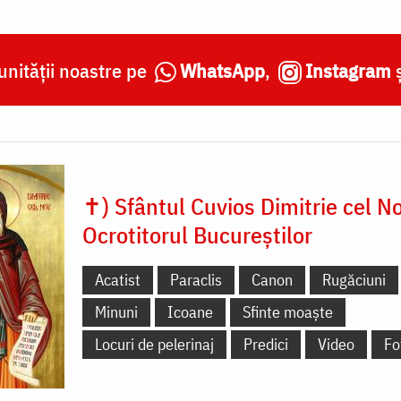
nității noastre pe
WhatsApp
,
Instagram
✝) Sfântul Cuvios Dimitrie cel N
Ocrotitorul Bucureștilor
Acatist
Paraclis
Canon
Rugăciuni
Minuni
Icoane
Sfinte moaște
Locuri de pelerinaj
Predici
Video
Fo