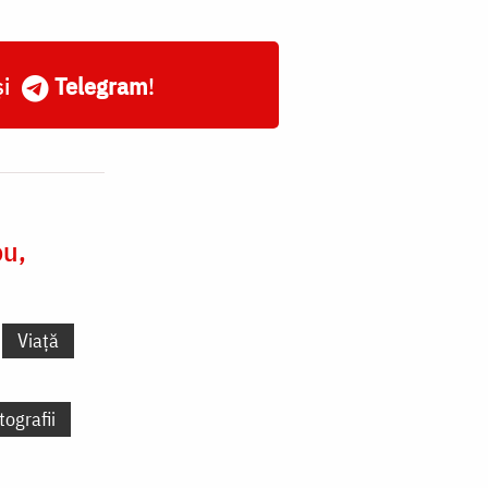
și
Telegram
!
ou,
Viață
tografii