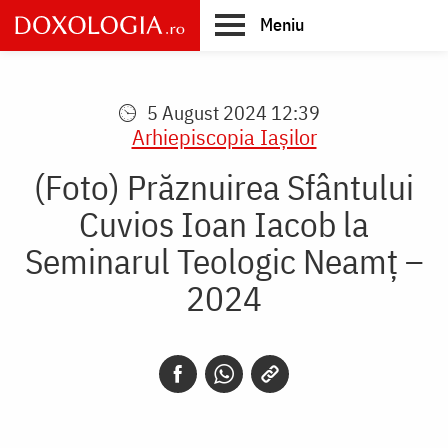
Skip
Meniu
to
main
Main
content
navigation
5 August 2024 12:39
Arhiepiscopia Iaşilor
(Foto) Prăznuirea Sfântului
Cuvios Ioan Iacob la
Seminarul Teologic Neamț –
2024