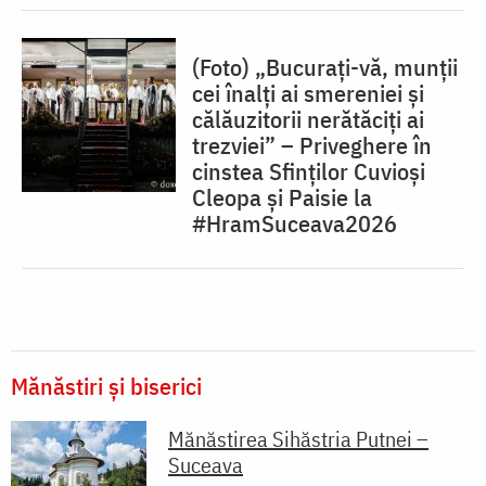
(Foto) „Bucurați-vă, munții
cei înalți ai smereniei și
călăuzitorii nerătăciți ai
trezviei” – Priveghere în
cinstea Sfinților Cuvioși
Cleopa și Paisie la
#HramSuceava2026
Mănăstiri și biserici
Mănăstirea Sihăstria Putnei –
Suceava