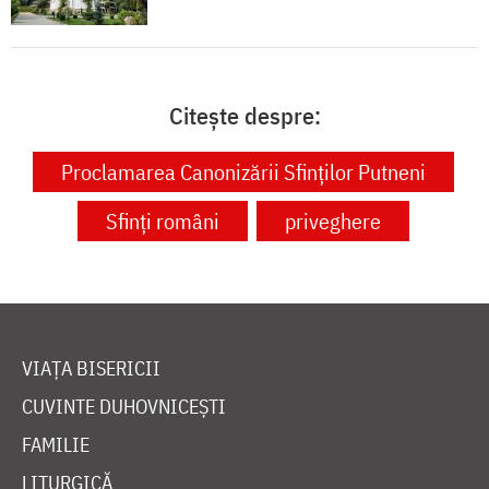
Citește despre:
Proclamarea Canonizării Sfinților Putneni
Sfinți români
priveghere
VIAȚA BISERICII
CUVINTE DUHOVNICEȘTI
FAMILIE
LITURGICĂ