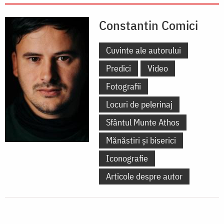
Constantin Comici
Cuvinte ale autorului
Predici
Video
Fotografii
Locuri de pelerinaj
Sfântul Munte Athos
Mănăstiri și biserici
Iconografie
Articole despre autor