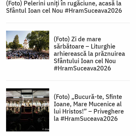
(Foto) Pelerini uniți în rugăciune, acasă la
Sfântul Ioan cel Nou #HramSuceava2026
(Foto) Zi de mare
sărbătoare – Liturghie
arhierească la prăznuirea
Sfântului Ioan cel Nou
#HramSuceava2026
(Foto) „Bucură-te, Sfinte
Ioane, Mare Mucenice al
lui Hristos!” – Priveghere
la #HramSuceava2026