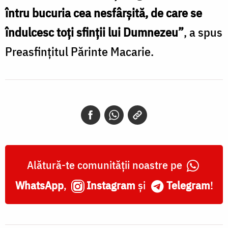
întru bucuria cea nesfârșită, de care se
îndulcesc toți sfinții lui Dumnezeu”
, a spus
Preasfințitul Părinte Macarie.
Alătură-te comunității noastre pe
WhatsApp
,
Instagram
și
Telegram
!