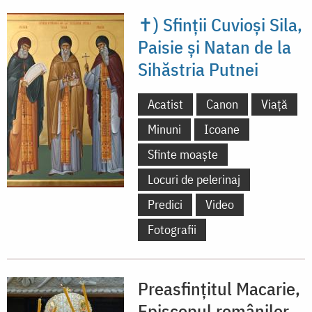
✝) Sfinții Cuvioși Sila,
Paisie și Natan de la
Sihăstria Putnei
Acatist
Canon
Viață
Minuni
Icoane
Sfinte moaște
Locuri de pelerinaj
Predici
Video
Fotografii
Preasfințitul Macarie,
Episcopul românilor