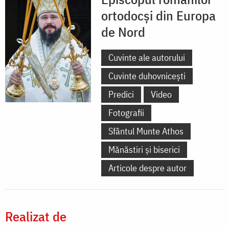
ortodocși din Europa
de Nord
Cuvinte ale autorului
Cuvinte duhovnicești
Predici
Video
Fotografii
Sfântul Munte Athos
Mănăstiri și biserici
Articole despre autor
Realizat de