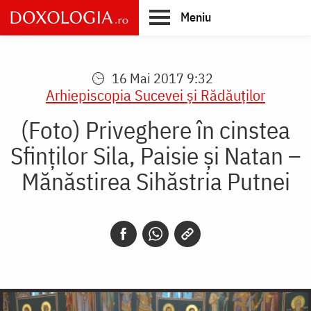
Skip
Meniu
to
main
Main
content
navigation
16 Mai 2017 9:32
Arhiepiscopia Sucevei şi Rădăuţilor
(Foto) Priveghere în cinstea
Sfinților Sila, Paisie și Natan –
Mănăstirea Sihăstria Putnei