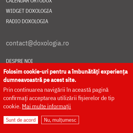
CALENDAR ORTODOX
WIDGET DOXOLOGIA
RADIO DOXOLOGIA
DESPRE NOI
Folosim cookie-uri pentru a îmbunătăți experiența
POLITICA DE COOKIES
dumneavoastră pe acest site.
DONEAZĂ ONLINE PENTRU CATEDRALA NAȚIONALĂ
Prin continuarea navigării în această pagină
confirmați acceptarea utilizării fișierelor de tip
LIVE
cookie.
Mai multe informații
Sunt de acord
Nu, mulțumesc