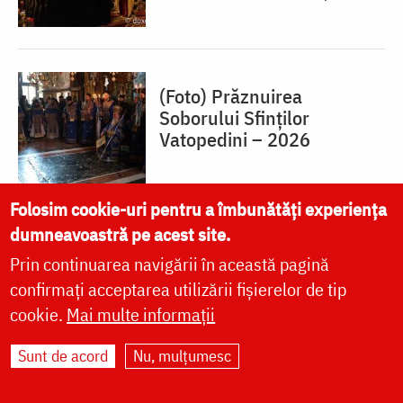
(Foto) Prăznuirea
Soborului Sfinților
Vatopedini – 2026
Folosim cookie-uri pentru a îmbunătăți experiența
dumneavoastră pe acest site.
Prin continuarea navigării în această pagină
(Foto) Chilia „Sfântul
Gheorghe” – Colciu în
confirmați acceptarea utilizării fișierelor de tip
sărbătoare: Cea dintâi
cookie.
Mai multe informații
priveghere în cinstea
Sfântului Cuvios Dionisie
Sunt de acord
Nu, mulțumesc