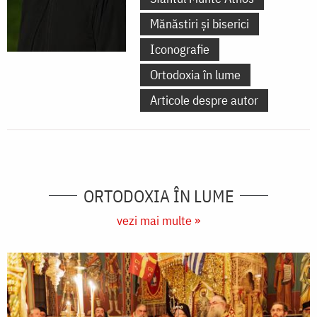
Mănăstiri și biserici
Iconografie
Ortodoxia în lume
Articole despre autor
ORTODOXIA ÎN LUME
vezi mai multe »