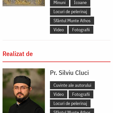
Minuni
Icoane
Locuri de pelerinaj
Sfântul Munte Athos
Video
Fotografii
Realizat de
Pr. Silviu Cluci
Cuvinte ale autorului
Video
Fotografii
Locuri de pelerinaj
Sfântul Munte Athos