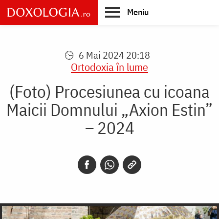
Skip
Meniu
to
main
Main
content
navigation
6 Mai 2024 20:18
Ortodoxia în lume
(Foto) Procesiunea cu icoana
Maicii Domnului „Axion Estin”
– 2024