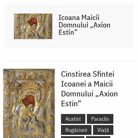
Icoana Maicii
Domnului „Axion
Estin”
Cinstirea Sfintei
Icoanei a Maicii
Domnului „Axion
Estin”
Acatist
Paraclis
Rugăciuni
Viață