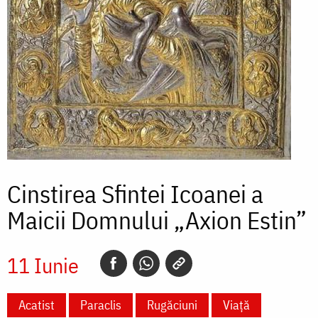
Cinstirea Sfintei Icoanei a
Maicii Domnului „Axion Estin”
11 Iunie
Acatist
Paraclis
Rugăciuni
Viață