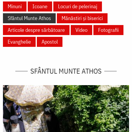
Minuni
Icoane
Locuri de pelerinaj
Sfântul Munte Athos
Mănăstiri și biserici
Articole despre sărbătoare
Video
Fotografii
Evanghelie
Apostol
SFÂNTUL MUNTE ATHOS