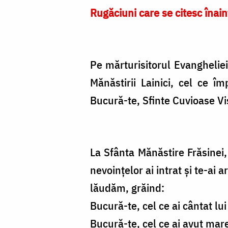
Rugăciuni care se citesc înain
Pe mărturisitorul Evangheliei 
Mănăstirii Lainici, cel ce î
Bucură-te, Sfinte Cuvioase Vi
La Sfânta Mănăstire Frăsinei, 
nevoințelor ai intrat și te-ai
lăudăm, grăind:
Bucură-te, cel ce ai cântat l
Bucură-te, cel ce ai avut mar