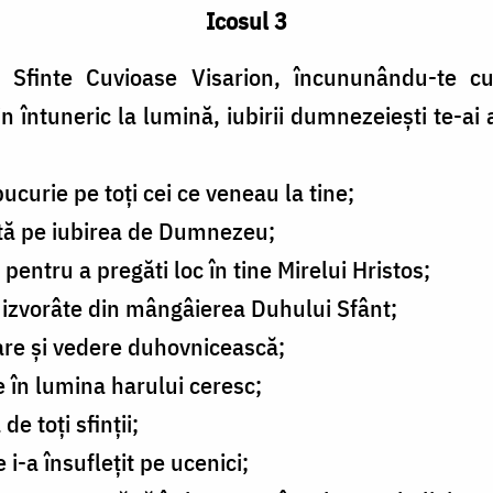
Icosul 3
t, Sfinte Cuvioase Visarion, încununându-te cu
 întuneric la lumină, iubirii dumnezeiești te-ai 
ucurie pe toți cei ce veneau la tine;
tă pe iubirea de Dumnezeu;
 pentru a pregăti loc în tine Mirelui Hristos;
 izvorâte din mângâierea Duhului Sfânt;
are și vedere duhovnicească;
e în lumina harului ceresc;
e toți sfinții;
 i-a în­suflețit pe ucenici;