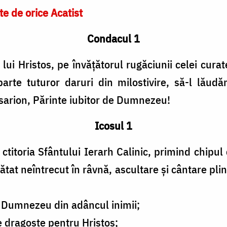
te de orice Acatist
Condacul 1
lui Hristos, pe învățătorul rugăciunii celei curat
mparte tuturor daruri din milostivire, să-l lăud
sarion, Părinte iubitor de Dumnezeu!
Icosul 1
ctitoria Sfântului Ierarh Calinic, primind chipul
 arătat neîntrecut în râvnă, ascultare și cântare pl
ui Dumnezeu din adâncul inimii;
e dragoste pentru Hristos;