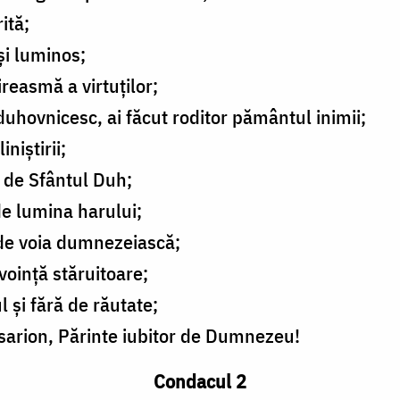
ită;
și luminos;
easmă a virtuților;
duhovnicesc, ai făcut roditor pământul inimii;
niștirii;
 de Sfântul Duh;
de lumina harului;
 de voia dumnezeiască;
voință stăruitoare;
 și fără de răutate;
sarion, Părinte iubitor de Dumnezeu!
Condacul 2