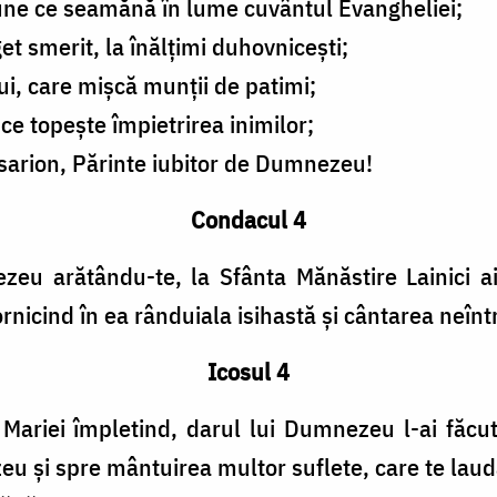
une ce seamănă în lume cuvântul Evangheliei;
et smerit, la înălțimi duhovnicești;
i, care mișcă munții de patimi;
ce topește împietrirea inimilor;
sarion, Părinte iubitor de Dumnezeu!
Condacul 4
zeu arătându-te, la Sfânta Mănăstire Lainici ai 
nicind în ea rânduiala isihastă și cântarea neîntr
Icosul 4
Mariei împletind, darul lui Dumnezeu l-ai făcut 
zeu și spre mântuirea multor suflete, care te laud