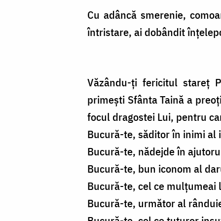
Cu adâncă smerenie, comoara h
întristare, ai dobândit înțele
Văzându-ți fericitul stareț 
primești Sfânta Taină a preoți
focul dragostei Lui, pentru ca
Bucură-te, săditor în inimi al i
Bucură-te, nădejde în ajutoru
Bucură-te, bun iconom al daru
Bucură-te, cel ce mulțumeai 
Bucură-te, următor al rânduiel
Bucură-te, cel ce tuturor ins