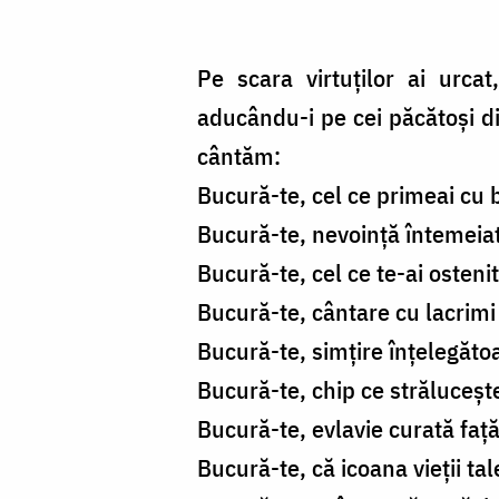
Pe scara virtuților ai urca
aducându-i pe cei păcătoși din
cântăm:
Bucură-te, cel ce primeai cu b
Bucură-te, nevoință întemeia
Bucură-te, cel ce te-ai ostenit
Bucură-te, cântare cu lacrimi
Bucură-te, simțire înțelegăto
Bucură-te, chip ce străluceșt
Bucură-te, evlavie curată față d
Bucură-te, că icoana vieții tale