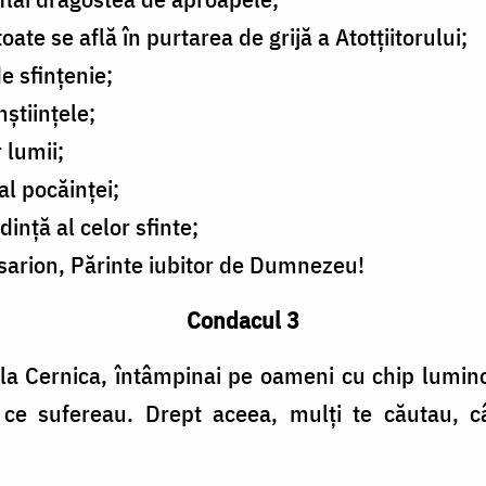
oate se află în purtarea de grijă a Atotțiitorului;
e sfințenie;
nștiințele;
 lumii;
al pocăinței;
dință al celor sfinte;
sarion, Părinte iubitor de Dumnezeu!
Condacul 3
la Cernica, întâmpinai pe oameni cu chip lumin
 ce sufereau. Drept aceea, mulți te căutau, c