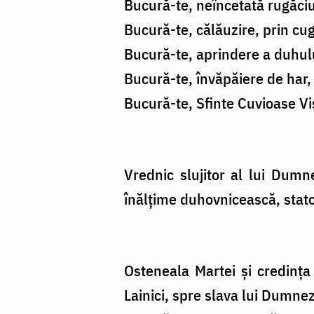
Bucură-te, neîncetată rugăci
Bucură-te, călăuzire, prin cug
Bucură-te, aprindere a duhulu
Bucură-te, învăpăiere de har, 
Bucură-te, Sfinte Cuvioase Vi
Vrednic slujitor al lui Dumne
înălțime duhovnicească, stator
Osteneala Martei și credința 
Lainici, spre slava lui Dumne