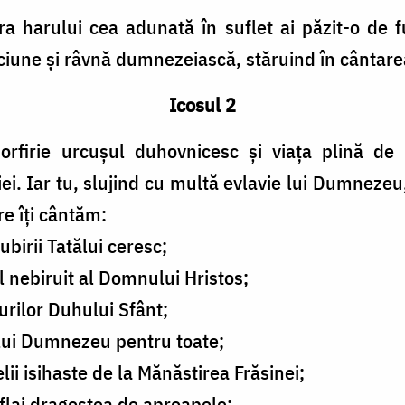
arului cea adunată în suflet ai păzit-o de furi
pciune și râvnă dumnezeiască, stăruind în cântarea
Icosul 2
Porfirie urcușul duhovnicesc și viața plină de 
ei. Iar tu, slujind cu multă evlavie lui Dumnezeu,
re îți cântăm:
ubirii Tatălui ceresc;
l nebiruit al Domnului Hristos;
rilor Duhului Sfânt;
lui Dumnezeu pentru toate;
ii isihaste de la Mănăstirea Frăsinei;
uflai dragostea de aproapele;