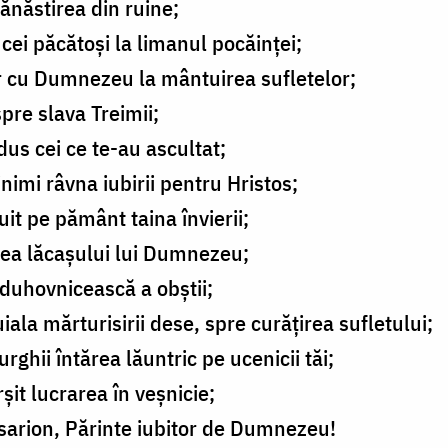
ănăstirea din ruine;
 cei păcătoși la limanul pocăinței;
 cu Dumnezeu la mântuirea sufletelor;
pre slava Treimii;
dus cei ce te-au ascultat;
inimi râvna iubirii pentru Hristos;
it pe pământ taina învierii;
area lăcașului lui Dumnezeu;
 duhovnicească a obștii;
iala mărturisirii dese, spre curățirea sufletului;
urghii întărea lăuntric pe ucenicii tăi;
șit lucrarea în veșnicie;
sarion, Părinte iubitor de Dumnezeu!