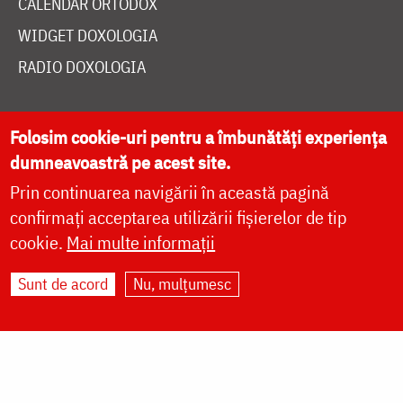
CALENDAR ORTODOX
WIDGET DOXOLOGIA
RADIO DOXOLOGIA
Folosim cookie-uri pentru a îmbunătăți experiența
dumneavoastră pe acest site.
DESPRE NOI
Prin continuarea navigării în această pagină
confirmați acceptarea utilizării fișierelor de tip
POLITICA DE COOKIES
cookie.
Mai multe informații
DONEAZĂ ONLINE PENTRU CATEDRALA NAȚIONALĂ
Sunt de acord
Nu, mulțumesc
LIVE