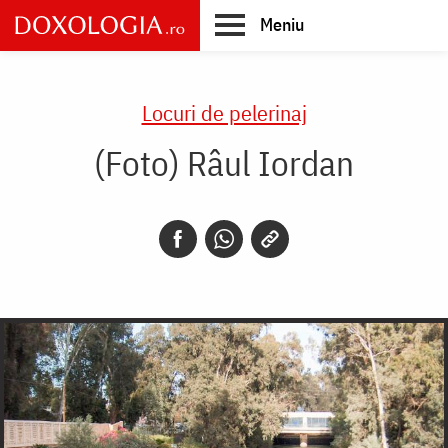
Skip
Meniu
to
main
Main
content
navigation
Locuri de pelerinaj
(Foto) Râul Iordan