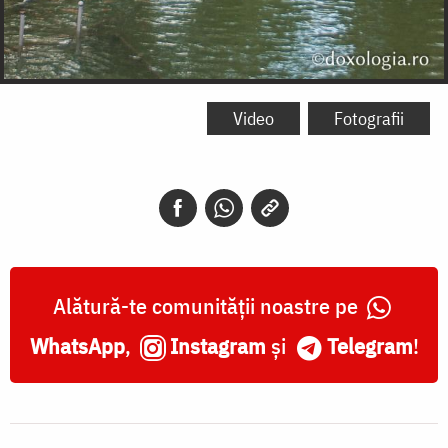
Video
Fotografii
Alătură-te comunității noastre pe
WhatsApp
,
Instagram
și
Telegram
!