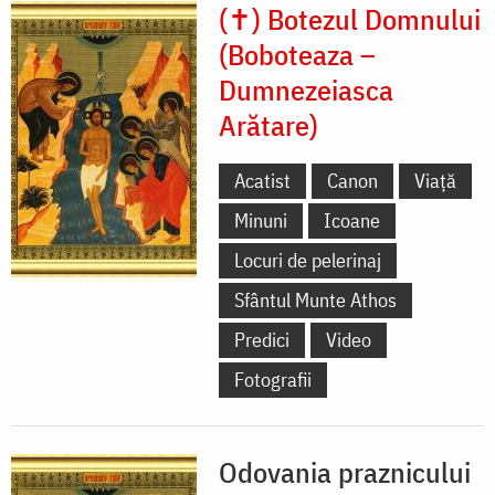
(✝) Botezul Domnului
(Boboteaza –
Dumnezeiasca
Arătare)
Acatist
Canon
Viață
Minuni
Icoane
Locuri de pelerinaj
Sfântul Munte Athos
Predici
Video
Fotografii
Odovania praznicului