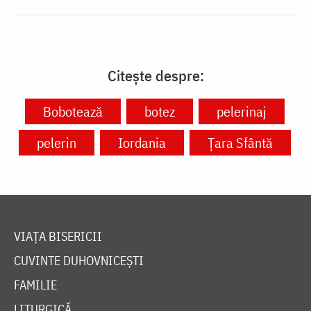
Citește despre:
Bobotează
botez
pelerinaj
pelerin
Iordania
Ţara Sfântă
VIAȚA BISERICII
CUVINTE DUHOVNICEȘTI
FAMILIE
LITURGICĂ