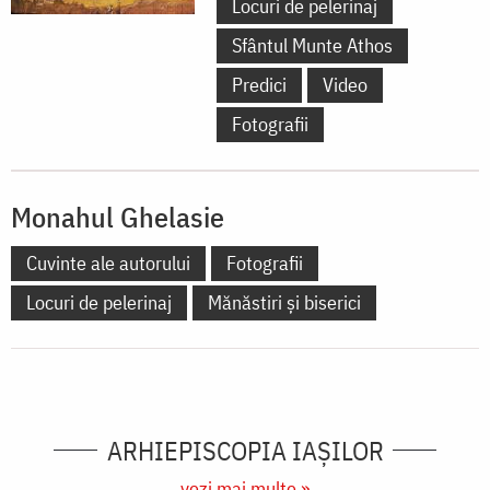
Locuri de pelerinaj
Sfântul Munte Athos
Predici
Video
Fotografii
Monahul Ghelasie
Cuvinte ale autorului
Fotografii
Locuri de pelerinaj
Mănăstiri și biserici
ARHIEPISCOPIA IAŞILOR
vezi mai multe »