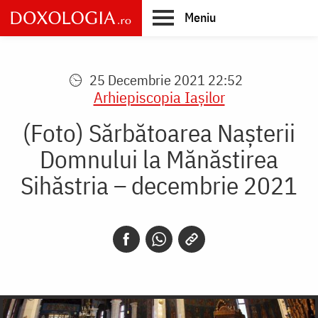
Skip
Meniu
to
main
Main
content
navigation
25 Decembrie 2021 22:52
Arhiepiscopia Iaşilor
(Foto) Sărbătoarea Nașterii
Domnului la Mănăstirea
Sihăstria – decembrie 2021