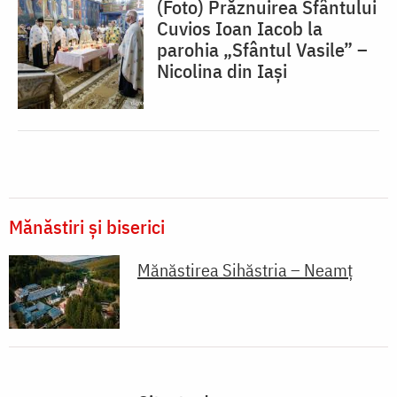
(Foto) Prăznuirea Sfântului
Cuvios Ioan Iacob la
parohia „Sfântul Vasile” –
Nicolina din Iași
Mănăstiri și biserici
Mănăstirea Sihăstria – Neamț