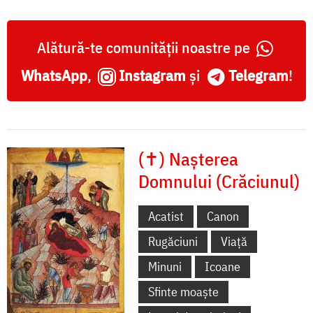
Alătură-te comunității noastre pe
WhatsApp
,
Instagram
și
Telegram
!
(✝) Nașterea
Domnului (Crăciunul)
Acatist
Canon
Rugăciuni
Viață
Minuni
Icoane
Sfinte moaște