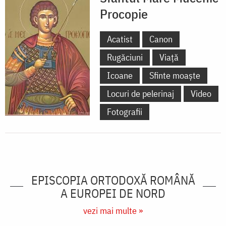
Procopie
Acatist
Canon
Rugăciuni
Viață
Icoane
Sfinte moaște
Locuri de pelerinaj
Video
Fotografii
EPISCOPIA ORTODOXĂ ROMÂNĂ
A EUROPEI DE NORD
vezi mai multe »