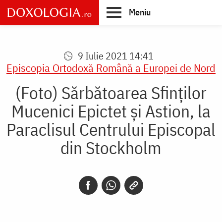
Skip
Meniu
to
main
Main
content
navigation
9 Iulie 2021 14:41
Episcopia Ortodoxă Română a Europei de Nord
(Foto) Sărbătoarea Sfinților
Mucenici Epictet și Astion, la
Paraclisul Centrului Episcopal
din Stockholm