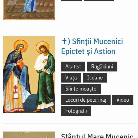
✝) Sfinții Mucenici
Epictet și Astion
Acatist
Rugăciuni
Viață
Icoane
Sfinte moaște
Locuri de pelerinaj
Video
Fotografii
Sfântul Mare Mucenic