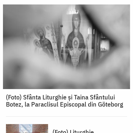
(Foto) Sfânta Liturghie și Taina Sfântului
Botez, la Paraclisul Episcopal din Göteborg
(Foto) Liturghie