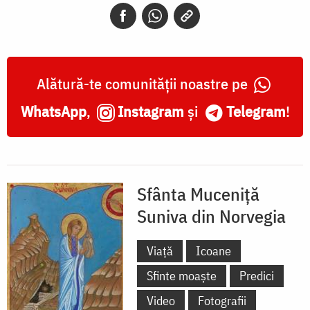
Alătură-te comunității noastre pe
WhatsApp
,
Instagram
și
Telegram
!
Sfânta Muceniță
Suniva din Norvegia
Viață
Icoane
Sfinte moaște
Predici
Video
Fotografii