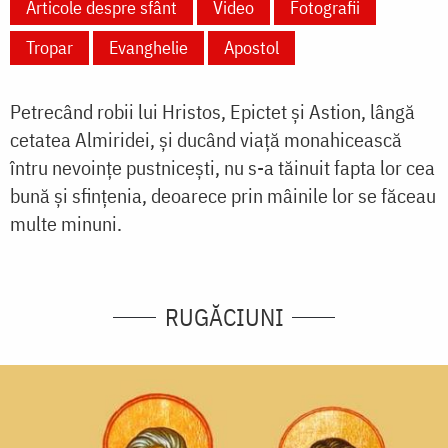
Articole despre sfânt
Video
Fotografii
Tropar
Evanghelie
Apostol
Petrecând robii lui Hristos, Epictet și Astion, lângă
cetatea Almiridei, și ducând viață monahicească
întru nevoințe pustnicești, nu s-a tăinuit fapta lor cea
bună și sfințenia, deoarece prin mâinile lor se făceau
multe minuni.
RUGĂCIUNI