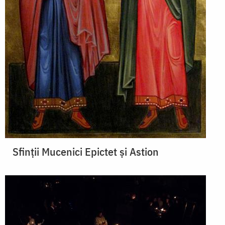
Sfinții Mucenici Epictet și Astion