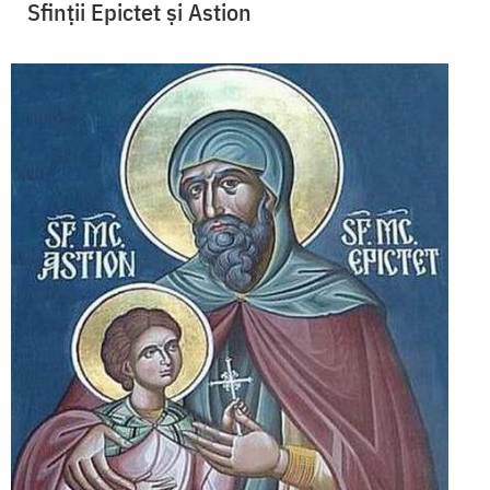
Sfinții Epictet și Astion