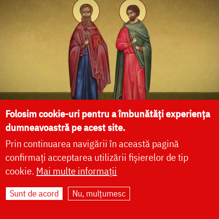
Folosim cookie-uri pentru a îmbunătăți experiența
dumneavoastră pe acest site.
(Video) Troparul Sfinților Mucenici Epictet și
Prin continuarea navigării în această pagină
Astion
confirmați acceptarea utilizării fișierelor de tip
cookie.
Mai multe informații
Sunt de acord
Nu, mulțumesc