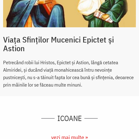
Viața Sfinților Mucenici Epictet și
Astion
Petrecând robii lui Hristos, Epictet și Astion, lângă cetatea
Almiridei, și ducând viață monahicească întru nevoințe
pustnicești, nu s-a tăinuit fapta lor cea bună și sfințenia, deoarece
prin mâinile lor se făceau multe minuni.
ICOANE
vezi mai multe »