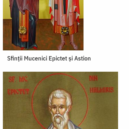
Sfinții Mucenici Epictet și Astion