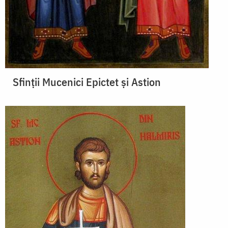
Sfinții Mucenici Epictet și Astion