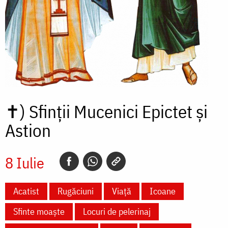
✝)
Sfinții Mucenici Epictet și
Astion
8 Iulie
Acatist
Rugăciuni
Viață
Icoane
Sfinte moaște
Locuri de pelerinaj