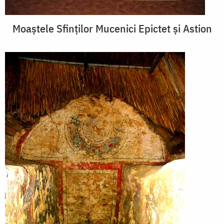
Moaştele Sfinţilor Mucenici Epictet şi Astion