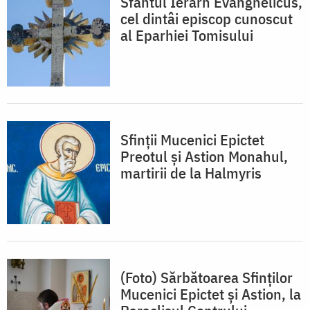
Sfântul Ierarh Evanghelicus,
cel dintâi episcop cunoscut
al Eparhiei Tomisului
Sfinții Mucenici Epictet
Preotul și Astion Monahul,
martirii de la Halmyris
(Foto) Sărbătoarea Sfinților
Mucenici Epictet și Astion, la