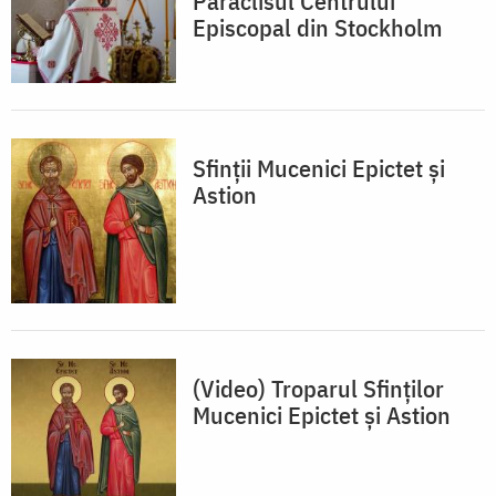
Paraclisul Centrului
Episcopal din Stockholm
Sfinții Mucenici Epictet și
Astion
(Video) Troparul Sfinților
Mucenici Epictet și Astion