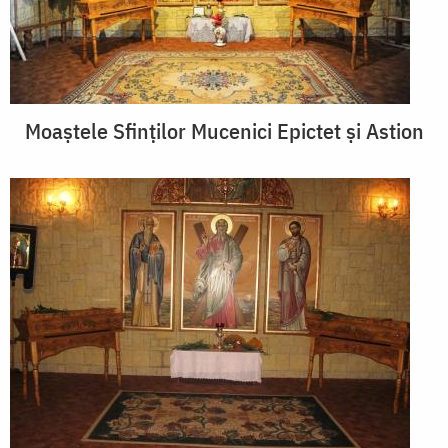
Moaştele Sfinţilor Mucenici Epictet şi Astion