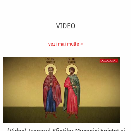
VIDEO
vezi mai multe »
(Video) Troparul Sfinților Mucenici Epictet și