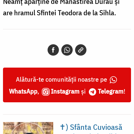
Neamț aparține de Mănăstirea Durău și
are hramul Sfintei Teodora de la Sihla.
Alătură-te comunității noastre pe
WhatsApp
,
Instagram
și
Telegram
!
✝) Sfânta Cuvioasă