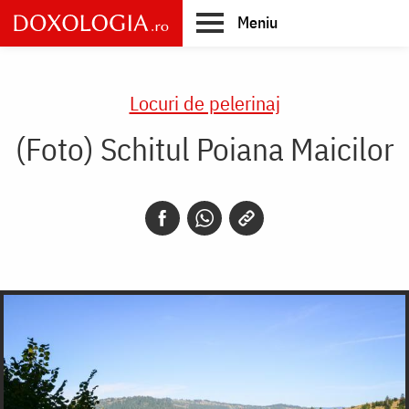
Skip
Meniu
to
main
Main
content
navigation
Locuri de pelerinaj
(Foto) Schitul Poiana Maicilor