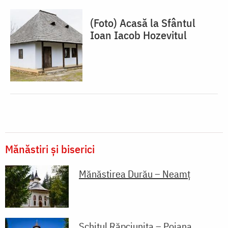
(Foto) Acasă la Sfântul
Ioan Iacob Hozevitul
Mănăstiri și biserici
Mănăstirea Durău – Neamț
Schitul Răpciunița – Poiana