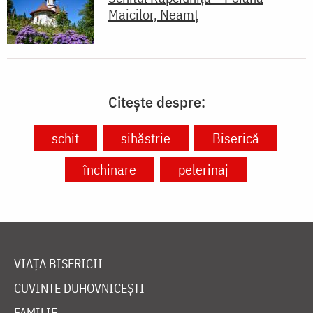
Maicilor, Neamț
Citește despre:
schit
sihăstrie
Biserică
închinare
pelerinaj
VIAȚA BISERICII
CUVINTE DUHOVNICEȘTI
FAMILIE