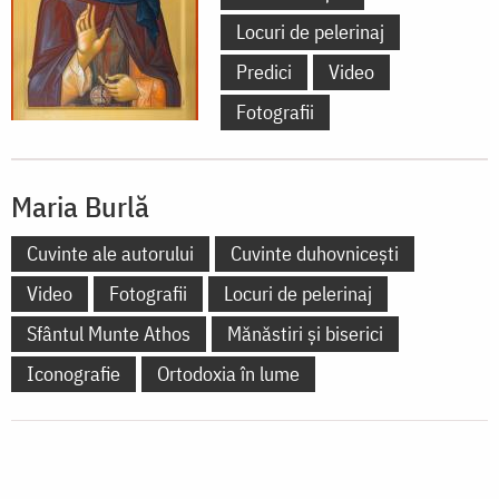
Locuri de pelerinaj
Predici
Video
Fotografii
Maria Burlă
Cuvinte ale autorului
Cuvinte duhovnicești
Video
Fotografii
Locuri de pelerinaj
Sfântul Munte Athos
Mănăstiri și biserici
Iconografie
Ortodoxia în lume