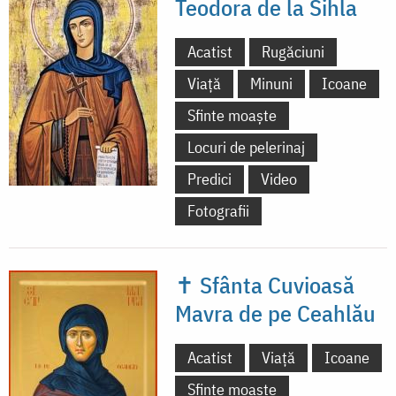
Teodora de la Sihla
Acatist
Rugăciuni
Viață
Minuni
Icoane
Sfinte moaște
Locuri de pelerinaj
Predici
Video
Fotografii
✝ Sfânta Cuvioasă
Mavra de pe Ceahlău
Acatist
Viață
Icoane
Sfinte moaște