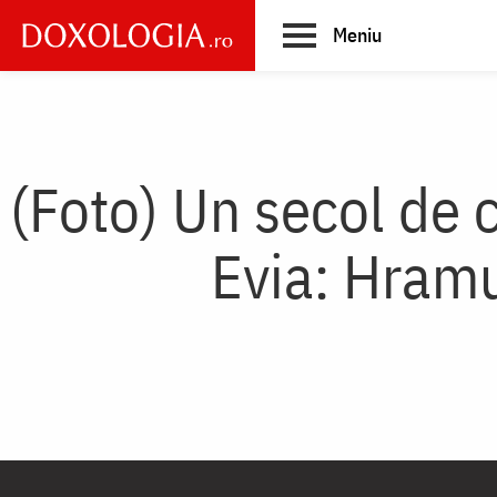
Skip
Meniu
to
main
Main
content
navigation
(Foto) Un secol de 
Evia: Hramu