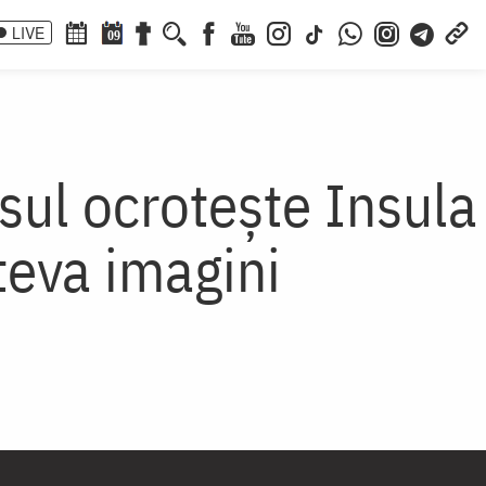
LIVE
09
sul ocrotește Insula
teva imagini