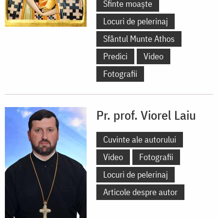
Sfinte moaște
Locuri de pelerinaj
Sfântul Munte Athos
Predici
Video
Fotografii
Pr. prof. Viorel Laiu
Cuvinte ale autorului
Video
Fotografii
Locuri de pelerinaj
Articole despre autor