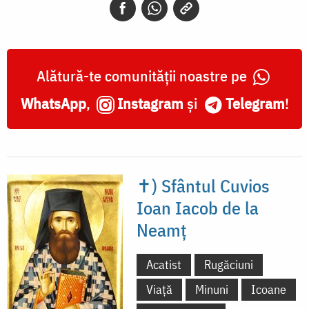
Alătură-te comunității noastre pe
WhatsApp
,
Instagram
și
Telegram
!
✝) Sfântul Cuvios
Ioan Iacob de la
Neamț
Acatist
Rugăciuni
Viață
Minuni
Icoane