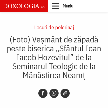
Skip
Meniu
to
main
Main
content
navigation
Locuri de pelerinaj
(Foto) Veșmânt de zăpadă
peste biserica „Sfântul Ioan
Iacob Hozevitul” de la
Seminarul Teologic de la
Mănăstirea Neamț