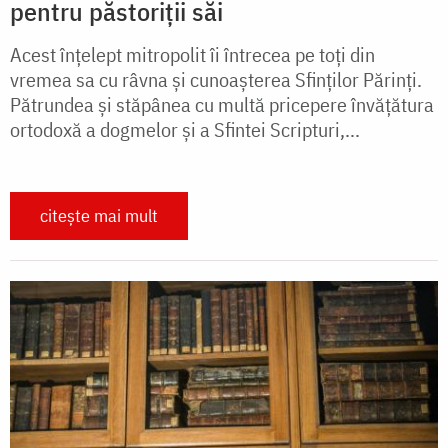
pentru păstoriții săi
Acest înţelept mitropolit îi întrecea pe toţi din
vremea sa cu râvna şi cunoaşterea Sfinţilor Părinţi.
Pătrundea şi stăpânea cu multă pricepere învăţătura
ortodoxă a dogmelor şi a Sfintei Scripturi,...
citește mai mult