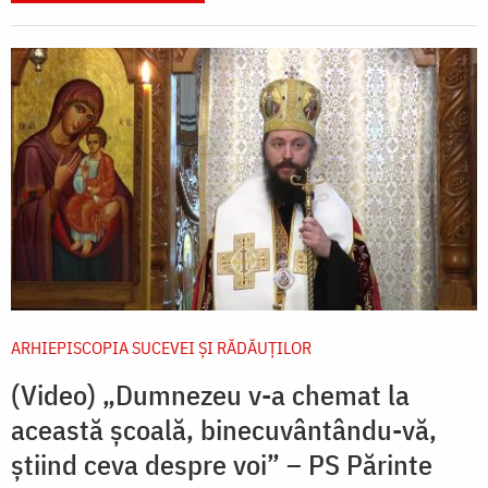
ARHIEPISCOPIA SUCEVEI ŞI RĂDĂUŢILOR
(Video) „Dumnezeu v-a chemat la
această școală, binecuvântându-vă,
știind ceva despre voi” – PS Părinte