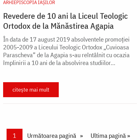
ARHIEPISCOPIA IAŞILOR
Revedere de 10 ani la Liceul Teologic
Ortodox de la Mănăstirea Agapia
În data de 17 august 2019 absolventele promoției
2005-2009 a Liceului Teologic Ortodox „Cuvioasa
Parascheva” de la Agapia s-au reîntâlnit cu ocazia
împlinirii a 10 ani de la absolvirea studiilor...
citește mai mult
Paginare
Current page
1
Next page
Următoarea pagină
Last page
Ultima pagină »