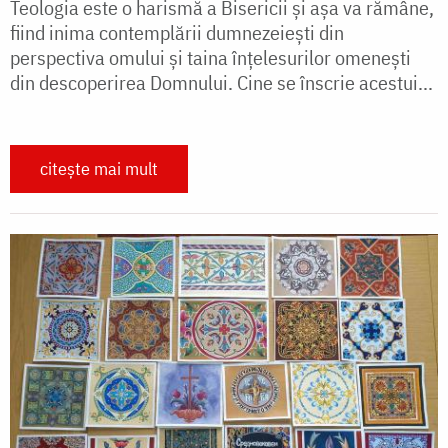
Teologia este o harismă a Bisericii şi aşa va rămâne,
fiind inima contemplării dumnezeieşti din
perspectiva omului şi taina înţelesurilor omeneşti
din descoperirea Domnului. Cine se înscrie acestui...
citește mai mult