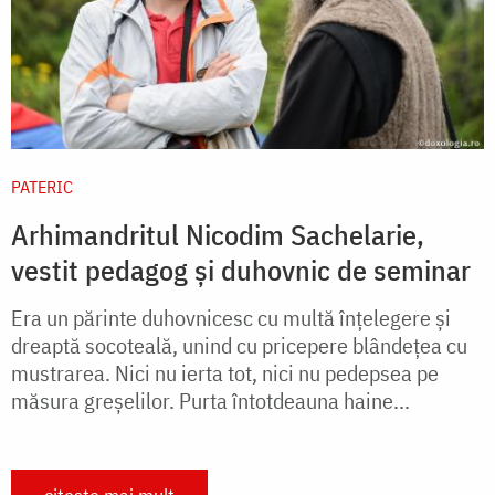
PATERIC
Arhimandritul Nicodim Sachelarie,
vestit pedagog și duhovnic de seminar
Era un părinte duhovnicesc cu multă înţelegere şi
dreaptă socoteală, unind cu pricepere blândeţea cu
mustrarea. Nici nu ierta tot, nici nu pedepsea pe
măsura greşelilor. Purta întotdeauna haine...