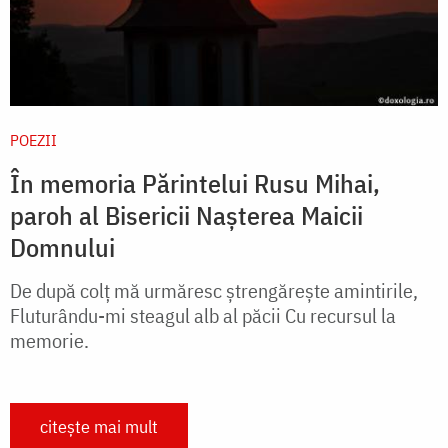
POEZII
În memoria Părintelui Rusu Mihai,
paroh al Bisericii Nașterea Maicii
Domnului
De după colţ mă urmăresc ştrengăreşte amintirile,
Fluturându-mi steagul alb al păcii Cu recursul la
memorie.
citește mai mult