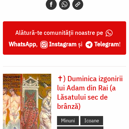
Alătură-te comunității noastre pe
WhatsApp
,
Instagram
și
Telegram
!
✝) Duminica izgonirii
lui Adam din Rai (a
Lăsatului sec de
brânză)
Minuni
Icoane