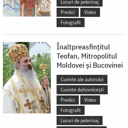
Locuri de pelerinaj
Predici
Video
Fotografii
Înaltpreasfințitul
Teofan, Mitropolitul
Moldovei și Bucovinei
Cuvinte ale autorului
Cuvinte duhovnicești
Predici
Video
Fotografii
Locuri de pelerinaj