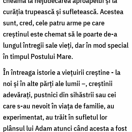
cheamă la nejudecarea aproapelui şi la
curăţia trupească şi sufletească. Acestea
sunt, cred, cele patru arme pe care
creştinul este chemat să le poarte de-a
lungul întregii sale vieţi, dar în mod special
în timpul Postului Mare.
În întreaga istorie a vieţuirii creştine - la
noi şi în alte părţi ale lumii –, creştinii
adevăraţi, pustnici din sihăstrii sau cei
care s-au nevoit în viaţa de familie, au
experimentat, au trăit în sufletul lor
plânsul lui Adam atunci când acesta a fost