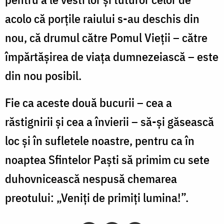
acolo că porţile raiului s-au deschis din
nou, că drumul către Pomul Vieţii – către
împărtăşirea de viaţa dumnezeiască – este
din nou posibil.
Fie ca aceste două bucurii – cea a
răstignirii şi cea a învierii – să-şi găsească
loc şi în sufletele noastre, pentru ca în
noaptea Sfintelor Paşti să primim cu sete
duhovnicească nespusă chemarea
preotului: „Veniţi de primiţi lumina!”.