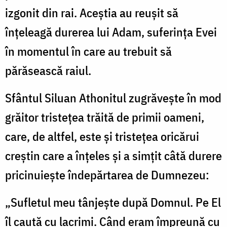
izgonit din rai. Aceştia au reuşit să
înţeleagă durerea lui Adam, suferinţa Evei
în momentul în care au trebuit să
părăsească raiul.
Sfântul Siluan Athonitul zugrăveşte în mod
grăitor tristeţea trăită de primii oameni,
care, de altfel, este şi tristeţea oricărui
creştin care a înţeles şi a simţit câtă durere
pricinuieşte îndepărtarea de Dumnezeu:
„Sufletul meu tânjeşte după Domnul. Pe El
îl caută cu lacrimi. Când eram împreună cu