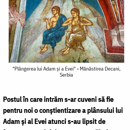
"Plângerea
"Plângerea lui Adam şi a Evei" - Mănăstirea Decani,
Serbia
lui
Adam
şi
Postul în care intrăm s-ar cuveni să fie
a
pentru noi o conştientizare a plânsului lui
Evei"
Adam şi al Evei atunci s-au lipsit de
-