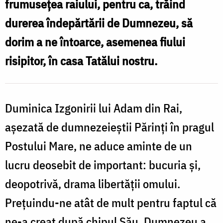
frumuseţea raiului, pentru ca, trăind
Mănăstirea
durerea îndepărtării de Dumnezeu, să
Decani,
dorim a ne întoarce, asemenea fiului
Serbia
risipitor, în casa Tatălui nostru.
Duminica Izgonirii lui Adam din Rai,
aşezată de dumnezeieştii Părinţi în pragul
Postului Mare, ne aduce aminte de un
lucru deosebit de important: bucuria şi,
deopotrivă, drama libertăţii omului.
Preţuindu-ne atât de mult pentru faptul că
ne-a creat după chipul Său, Dumnezeu a