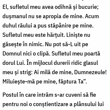
El, sufletul meu avea odihnă şi bucurie;
duşmanul nu se apropia de mine. Acum
duhul răului a pus stăpânire pe mine.
Sufletul meu este hărţuit. Linişte nu
găseşte în nimic. Nu pot să-L uit pe
Domnul nici o clipă. Sufletul meu poartă
dorul Lui. În mijlocul durerii ridic glasul
meu şi strig: Ai milă de mine, Dumnezeule!
Miluieşte-mă pe mine, făptura Ta”.
Postul în care intrăm s-ar cuveni să fie
pentru noi o conştientizare a plânsului lui