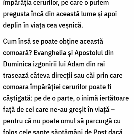
împărăţia cerurilor, pe care o putem
pregusta încă din această lume şi apoi
deplin în viaţa cea veşnică.
Cum însă se poate obţine această
comoară? Evanghelia şi Apostolul din
Duminica izgonirii lui Adam din rai
trasează câteva direcţii sau căi prin care
comoara împărăţiei cerurilor poate fi
câştigată: pe de o parte, o inimă iertătoare
faţă de cei care ne-au greşit în viaţă –
pentru că nu poate omul să parcurgă cu
folos cele şapte săptămâni de Post dacă