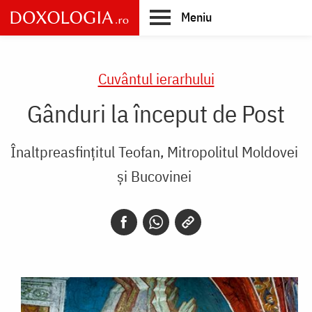
Skip
Meniu
to
main
Main
content
navigation
Cuvântul ierarhului
Gânduri la început de Post
Înaltpreasfințitul Teofan, Mitropolitul Moldovei
și Bucovinei