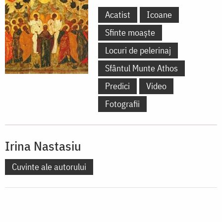
Acatist
Icoane
Sfinte moaște
Locuri de pelerinaj
Sfântul Munte Athos
Predici
Video
Fotografii
Irina Nastasiu
Cuvinte ale autorului