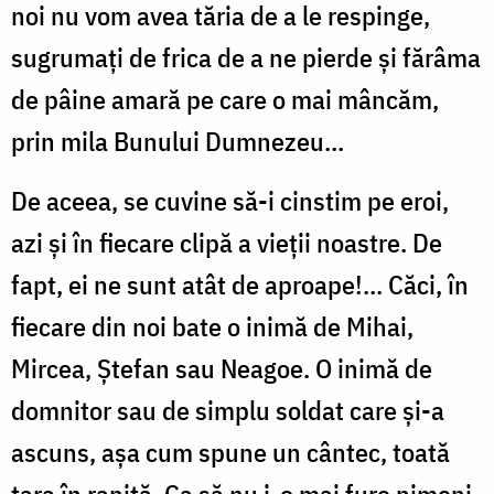
noi nu vom avea tăria de a le respinge,
sugrumaţi de frica de a ne pierde şi fărâma
de pâine amară pe care o mai mâncăm,
prin mila Bunului Dumnezeu…
De aceea, se cuvine să-i cinstim pe eroi,
azi şi în fiecare clipă a vieţii noastre. De
fapt, ei ne sunt atât de aproape!... Căci, în
fiecare din noi bate o inimă de Mihai,
Mircea, Ştefan sau Neagoe. O inimă de
domnitor sau de simplu soldat care şi-a
ascuns, aşa cum spune un cântec, toată
ţara în raniţă. Ca să nu i-o mai fure nimeni