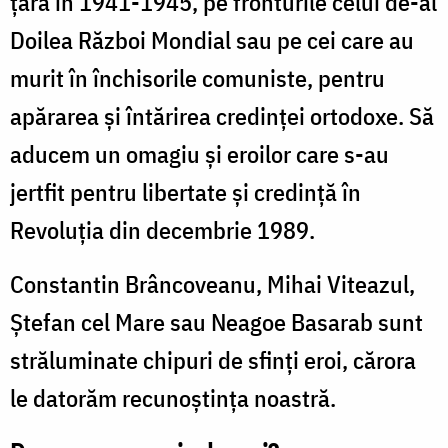
ţară în 1941-1945, pe fronturile celui de-al
Doilea Război Mondial sau pe cei care au
murit în închisorile comuniste, pentru
apărarea şi întărirea credinţei ortodoxe. Să
aducem un omagiu şi eroilor care s-au
jertfit pentru libertate şi credinţă în
Revoluţia din decembrie 1989.
Constantin Brâncoveanu, Mihai Viteazul,
Ştefan cel Mare sau Neagoe Basarab sunt
străluminate chipuri de sfinţi eroi, cărora
le datorăm recunoştinţa noastră.