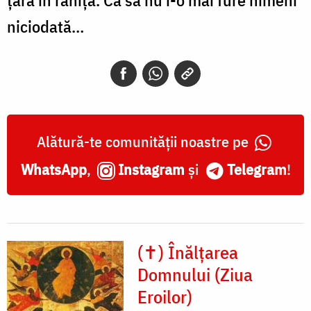
niciodată…
Alătură-te comunității noastre pe
WhatsApp
,
Instagram
și
Telegram
!
(✝) Înălțarea
Domnului (Ziua
Eroilor)