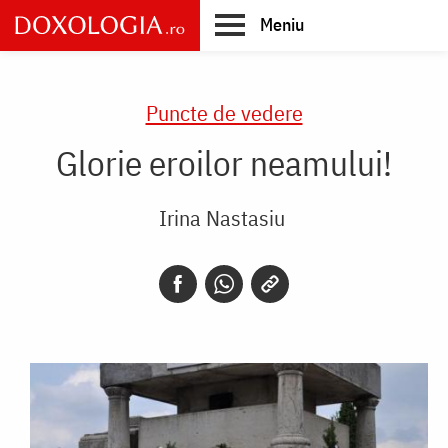
Skip
Meniu
to
main
Main
content
navigation
Puncte de vedere
Glorie eroilor neamului!
Irina Nastasiu