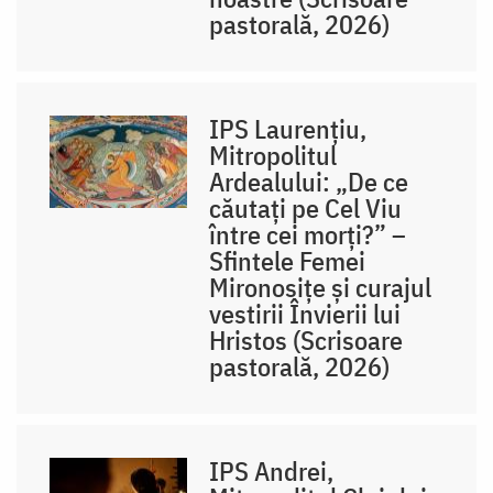
pastorală, 2026)
IPS Laurențiu,
Mitropolitul
Ardealului: „De ce
căutați pe Cel Viu
între cei morți?” –
Sfintele Femei
Mironosițe și curajul
vestirii Învierii lui
Hristos (Scrisoare
pastorală, 2026)
IPS Andrei,