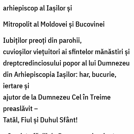
arhiepiscop al Iaşilor şi
Mitropolit al Moldovei şi Bucovinei
Iubiţilor preoţi din parohii,
cuvioşilor vieţuitori ai sfintelor mănăstiri şi
dreptcredinciosului popor al lui Dumnezeu
din Arhiepiscopia Iaşilor: har, bucurie,
iertare şi
ajutor de la Dumnezeu Cel în Treime
preaslăvit –
Tatăl, Fiul şi Duhul Sfânt!