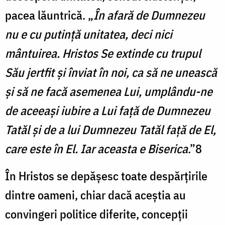
pacea lăuntrică. „
În afară de Dumnezeu
nu e cu putinţă unitatea, deci nici
mântuirea. Hristos Se extinde cu trupul
Său jertfit şi înviat în noi, ca să ne unească
şi să ne facă asemenea Lui, umplându-ne
de aceeaşi iubire a Lui faţă de Dumnezeu
Tatăl şi de a lui Dumnezeu Tatăl faţă de El,
care este în El.
Iar aceasta e Biserica
.”8
În Hristos se depăşesc toate despărţirile
dintre oameni, chiar dacă aceştia au
convingeri politice diferite, concepţii