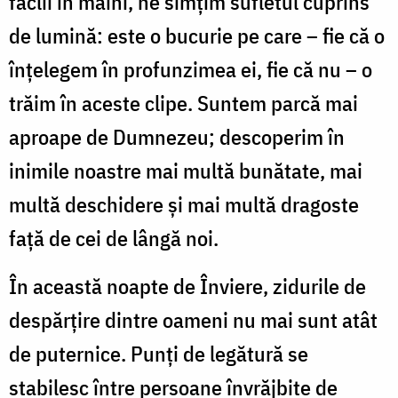
făclii în mâini, ne simţim sufletul cuprins
de lumină: este o bucurie pe care – fie că o
înţelegem în profunzimea ei, fie că nu – o
trăim în aceste clipe. Suntem parcă mai
aproape de Dumnezeu; descoperim în
inimile noastre mai multă bunătate, mai
multă deschidere şi mai multă dragoste
faţă de cei de lângă noi.
În această noapte de Înviere, zidurile de
despărţire dintre oameni nu mai sunt atât
de puternice. Punţi de legătură se
stabilesc între persoane învrăjbite de