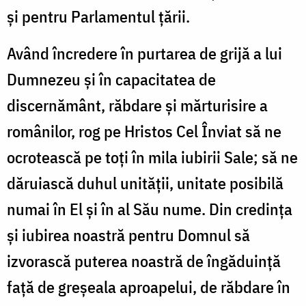
şi pentru Parlamentul ţării.
Având încredere în purtarea de grijă a lui
Dumnezeu şi în capacitatea de
discernământ, răbdare şi mărturisire a
românilor, rog pe Hristos Cel Înviat să ne
ocrotească pe toţi în mila iubirii Sale; să ne
dăruiască duhul unităţii, unitate posibilă
numai în El şi în al Său nume. Din credinţa
şi iubirea noastră pentru Domnul să
izvorască puterea noastră de îngăduinţă
faţă de greşeala aproapelui, de răbdare în