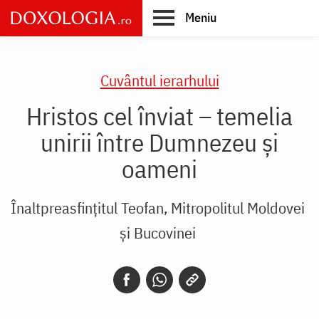
Skip
Meniu
to
main
Main
content
navigation
Cuvântul ierarhului
Hristos cel înviat – temelia
unirii între Dumnezeu şi
oameni
Înaltpreasfințitul Teofan, Mitropolitul Moldovei
și Bucovinei