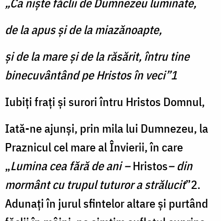
„Ca nişte făclii de Dumnezeu luminate,
de la apus şi de la miazănoapte,
şi de la mare şi de la răsărit, întru tine
binecuvântând pe Hristos în veci”1
Iubiţi fraţi şi surori întru Hristos Domnul,
Iată-ne ajunşi, prin mila lui Dumnezeu, la
Praznicul cel mare al Învierii, în care
„
Lumina cea fără de ani –
Hristos
– din
mormânt cu trupul tuturor a strălucit
”2.
Adunaţi în jurul sfintelor altare şi purtând