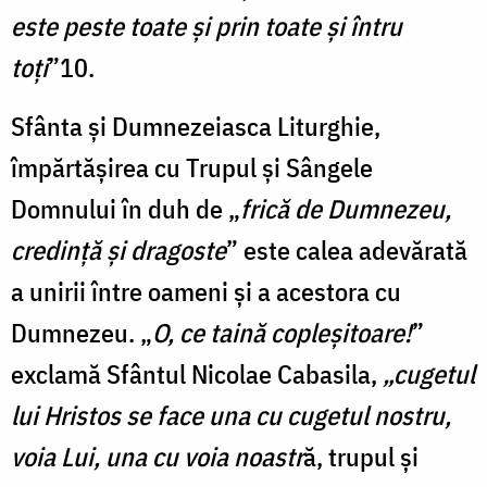
este peste toate şi prin toate şi întru
toţi
”10.
Sfânta şi Dumnezeiasca Liturghie,
împărtăşirea cu Trupul şi Sângele
Domnului în duh de „
frică de Dumnezeu,
credinţă şi dragoste
” este calea adevărată
a unirii între oameni şi a acestora cu
Dumnezeu. „
O, ce taină copleşitoare!
”
exclamă Sfântul Nicolae Cabasila,
„cugetul
lui Hristos se face una cu cugetul nostru,
voia Lui, una cu voia noastr
ă, trupul şi