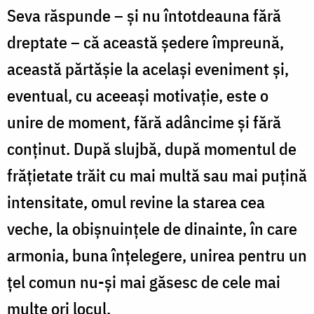
Seva răspunde – şi nu întotdeauna fără
dreptate – că această şedere împreună,
această părtăşie la acelaşi eveniment şi,
eventual, cu aceeaşi motivaţie, este o
unire de moment, fără adâncime şi fără
conţinut. După slujbă, după momentul de
frăţietate trăit cu mai multă sau mai puţină
intensitate, omul revine la starea cea
veche, la obişnuinţele de dinainte, în care
armonia, buna înţelegere, unirea pentru un
ţel comun nu-şi mai găsesc de cele mai
multe ori locul.