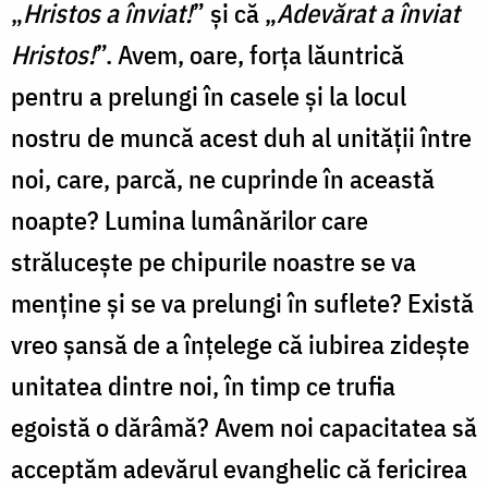
„
Hristos a înviat!
” şi că „
Adevărat a înviat
Hristos!
”. Avem, oare, forţa lăuntrică
pentru a prelungi în casele şi la locul
nostru de muncă acest duh al unităţii între
noi, care, parcă, ne cuprinde în această
noapte? Lumina lumânărilor care
străluceşte pe chipurile noastre se va
menţine şi se va prelungi în suflete? Există
vreo şansă de a înţelege că iubirea zideşte
unitatea dintre noi, în timp ce trufia
egoistă o dărâmă? Avem noi capacitatea să
acceptăm adevărul evanghelic că fericirea