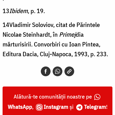
13
Ibidem
, p. 19.
14Vladimir Soloviov, citat de Părintele
Nicolae Steinhardt, în
Primej
dia
mărturisirii. Convorbiri cu Ioan Pintea,
Editura Dacia, Cluj-Napoca, 1993, p. 233.
Alătură-te comunității noastre pe
WhatsApp
,
Instagram
și
Telegram
!