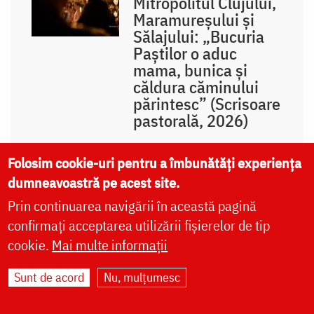
Mitropolitul Clujului,
Maramureșului și
Sălajului: „Bucuria
Paștilor o aduc
mama, bunica și
căldura căminului
părintesc” (Scrisoare
pastorală, 2026)
Folosim cookie-uri pentru a îmbunătăți experiența
dumneavoastră pe acest site.
Prin continuarea navigării în această pagină
Înaltpreasfințitul
confirmați acceptarea utilizării fișierelor de tip
Teofan, Mitropolitul
cookie.
Mai multe informații
Moldovei și Bucovinei
Sunt de acord
Nu, mulțumesc
Cuvinte ale autorului
Cuvinte duhovnicești