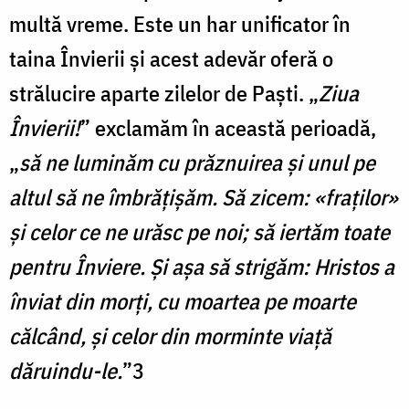
multă vreme. Este un har unificator în
taina Învierii şi acest adevăr oferă o
strălucire aparte zilelor de Paşti. „
Ziua
Învierii!
” exclamăm în această perioadă,
„
să ne luminăm cu prăznuirea şi unul pe
altul să ne îmbrăţişăm. Să zicem: «fraţilor»
şi celor ce ne urăsc pe noi; să iertăm toate
pentru Înviere. Şi aşa să strigăm: Hristos a
înviat din morţi, cu moartea pe moarte
călcând, şi celor din morminte viaţă
dăruindu-le.
”3