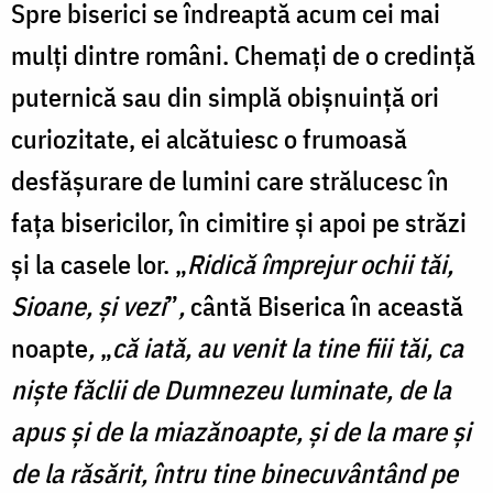
Spre biserici se îndreaptă acum cei mai
mulţi dintre români. Chemaţi de o credinţă
puternică sau din simplă obişnuinţă ori
curiozitate, ei alcătuiesc o frumoasă
desfăşurare de lumini care strălucesc în
faţa bisericilor, în cimitire şi apoi pe străzi
şi la casele lor. „
Ridică împrejur ochii tăi,
Sioane, şi vezi
”
,
cântă Biserica în această
noapte
,
„
că iată, au venit la tine fiii tăi, ca
nişte făclii de Dumnezeu luminate, de la
apus şi de la miazănoapte, şi de la mare şi
de la răsărit, întru tine binecuvântând pe