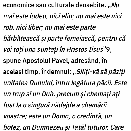
economice sau culturale deosebite. „
Nu
mai este iudeu, nici elin; nu mai este nici
rob, nici liber; nu mai este parte
bărbătească şi parte femeiască, pentru că
voi toţi una sunteţi în Hristos Iisus
”9,
spune Apostolul Pavel, adresând, în
acelaşi timp, îndemnul: „
Siliţi-vă să păziţi
unitatea Duhului, întru legătura păcii. Este
un trup şi un Duh, precum şi chemaţi aţi
fost la o singură nădejde a chemării
voastre; este un Domn, o credinţă, un
botez, un Dumnezeu şi Tatăl tuturor, Care