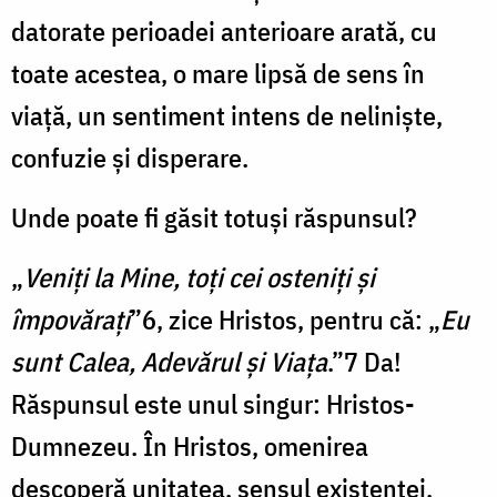
datorate perioadei anterioare arată, cu
toate acestea, o mare lipsă de sens în
viaţă, un sentiment intens de nelinişte,
confuzie şi disperare.
Unde poate fi găsit totuşi răspunsul?
„
Veniţi la Mine, toţi cei osteniţi şi
împovăraţi
”6, zice Hristos, pentru că: „
Eu
sunt Calea, Adevărul şi Viaţa
.”7 Da!
Răspunsul este unul singur: Hristos-
Dumnezeu. În Hristos, omenirea
descoperă unitatea, sensul existenţei,