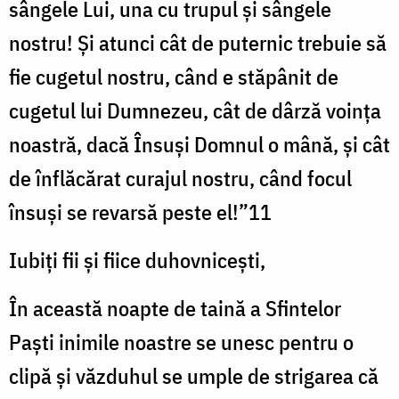
sângele Lui, una cu trupul şi sângele
nostru! Şi atunci cât de puternic trebuie să
fie cugetul nostru, când e stăpânit de
cugetul lui Dumnezeu, cât de dârză voinţa
noastră, dacă Însuşi Domnul o mână, şi cât
de înflăcărat curajul nostru, când focul
însuşi se revarsă peste el!”11
Iubiţi fii şi fiice duhovniceşti,
În această noapte de taină a Sfintelor
Paşti inimile noastre se unesc pentru o
clipă şi văzduhul se umple de strigarea că