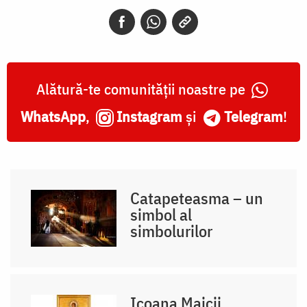
Alătură-te comunității noastre pe
WhatsApp
,
Instagram
și
Telegram
!
Catapeteasma – un
simbol al
simbolurilor
Icoana Maicii