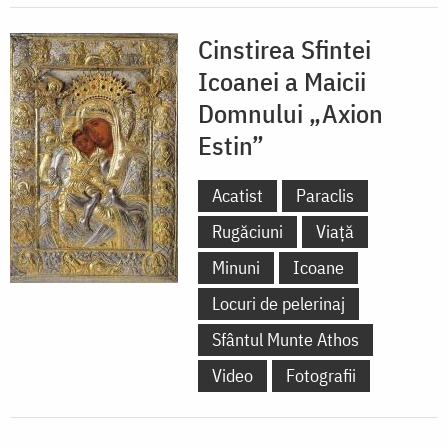
Cinstirea Sfintei
Icoanei a Maicii
Domnului „Axion
Estin”
Acatist
Paraclis
Rugăciuni
Viață
Minuni
Icoane
Locuri de pelerinaj
Sfântul Munte Athos
Video
Fotografii