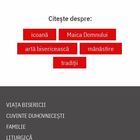
Citește despre:
icoană
Maica Domnului
artă bisericească
mănăstire
tradiții
VIAȚA BISERICII
CUVINTE DUHOVNICEȘTI
FAMILIE
LITURGICĂ