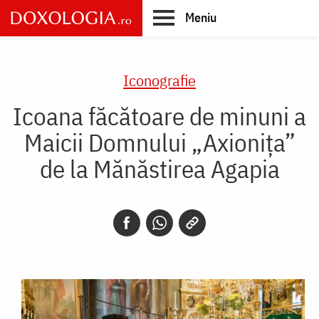
Skip
Meniu
to
main
Main
content
navigation
Iconografie
Icoana făcătoare de minuni a
Maicii Domnului „Axionița”
de la Mănăstirea Agapia