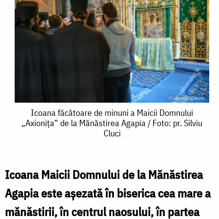
Icoana
Icoana făcătoare de minuni a Maicii Domnului
„Axionița” de la Mănăstirea Agapia / Foto: pr. Silviu
făcătoare
Cluci
de
minuni
Icoana Maicii Domnului de la Mănăstirea
a
Agapia este aşezată în biserica cea mare a
Maicii
mănăstirii, în centrul naosului, în partea
Domnului