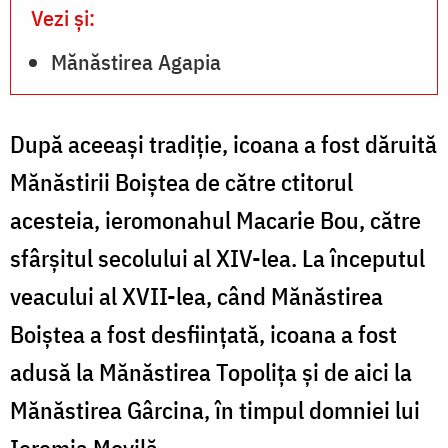
Vezi și:
Mănăstirea Agapia
După aceeaşi tradiţie, icoana a fost dăruită
Mănăstirii Boiştea de către ctitorul
acesteia, ieromonahul Macarie Bou, către
sfârşitul secolului al XIV-lea. La începutul
veacului al XVII-lea, când Mănăstirea
Boiştea a fost desfiinţată, icoana a fost
adusă la Mănăstirea Topoliţa şi de aici la
Mănăstirea Gârcina, în timpul domniei lui
Ieremia Movilă.