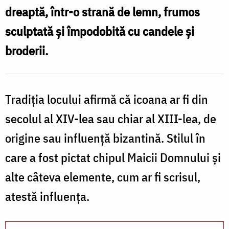
dreaptă, într-o strană de lemn, frumos
„Axionița”
sculptată şi împodobită cu candele şi
de
la
broderii.
Mănăstirea
Agapia
Tradiţia locului afirmă că icoana ar fi din
/
secolul al XIV-lea sau chiar al XIII-lea, de
Foto:
origine sau influenţă bizantină. Stilul în
pr.
Silviu
care a fost pictat chipul Maicii Domnului şi
Cluci
alte câteva elemente, cum ar fi scrisul,
atestă influenţa.