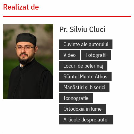
Realizat de
Pr. Silviu Cluci
Cuvinte ale autorului
Video
Fotografii
Locuri de pelerinaj
Sfântul Munte Athos
Mănăstiri și biserici
Iconografie
Ortodoxia în lume
Articole despre autor