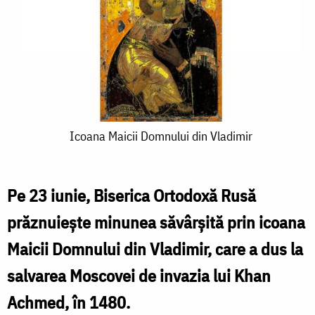
Icoana
Icoana Maicii Domnului din Vladimir
Maicii
Domnului
Pe 23 iunie, Biserica Ortodoxă Rusă
din
prăznuiește minunea săvârșită prin icoana
Vladimir
Maicii Domnului din Vladimir, care a dus la
salvarea Moscovei de invazia lui Khan
Achmed, în 1480.