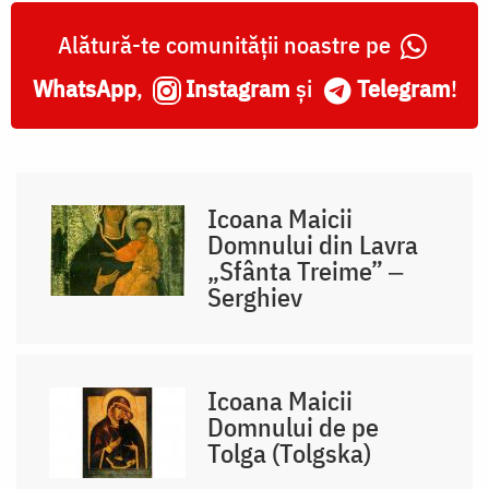
Alătură-te comunității noastre pe
WhatsApp
,
Instagram
și
Telegram
!
Icoana Maicii
Domnului din Lavra
„Sfânta Treime” ‒
Serghiev
Icoana Maicii
Domnului de pe
Tolga (Tolgska)