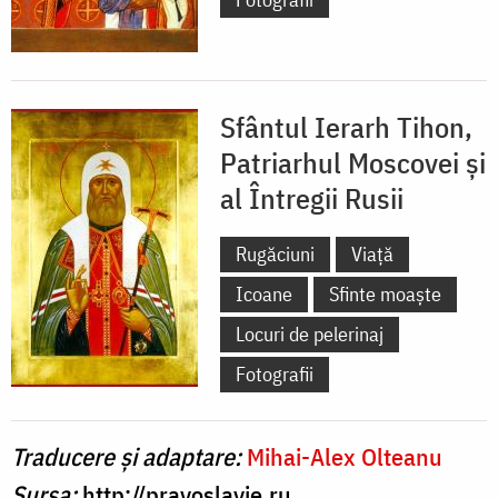
Sfântul Ierarh Tihon,
Patriarhul Moscovei și
al Întregii Rusii
Rugăciuni
Viață
Icoane
Sfinte moaște
Locuri de pelerinaj
Fotografii
Traducere și adaptare:
Mihai-Alex Olteanu
Sursa:
http://pravoslavie.ru