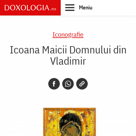
Skip
Meniu
to
main
Main
content
navigation
Iconografie
Icoana Maicii Domnului din
Vladimir