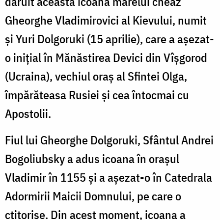
dăruit această icoană marelui cneaz
Gheorghe Vladimirovici al Kievului, numit
și Yuri Dolgoruki (15 aprilie), care a așezat-
o inițial în Mănăstirea Devici din Vîșgorod
(Ucraina), vechiul oraș al Sfintei Olga,
împărăteasa Rusiei și cea întocmai cu
Apostolii.
Fiul lui Gheorghe Dolgoruki, Sfântul Andrei
Bogoliubsky a adus icoana în orașul
Vladimir în 1155 și a așezat-o în Catedrala
Adormirii Maicii Domnului, pe care o
ctitorise. Din acest moment, icoana a