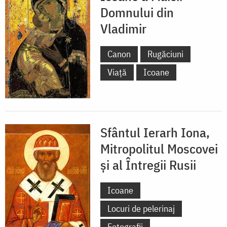
Domnului din
Vladimir
Canon
Rugăciuni
Viață
Icoane
Sfântul Ierarh Iona,
Mitropolitul Moscovei
și al Întregii Rusii
Icoane
Locuri de pelerinaj
Fotografii