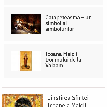
Catapeteasma – un
simbol al
simbolurilor
Icoana Maicii
Domnului de la
Valaam
Cinstirea Sfintei
Icoane a Maicii