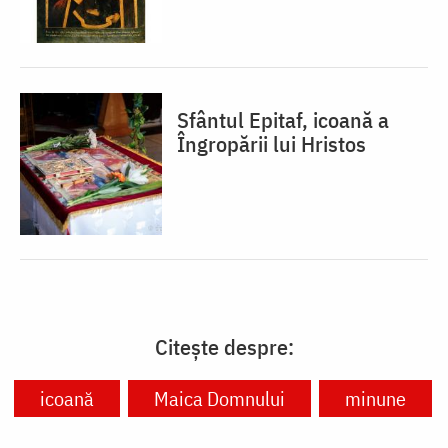
Sfântul Epitaf, icoană a
Îngropării lui Hristos
Citește despre:
icoană
Maica Domnului
minune