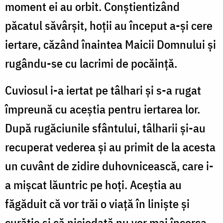
moment ei au orbit. Conștientizând
păcatul săvârșit, hoții au început a-și cere
iertare, căzând înaintea Maicii Domnului și
rugându-se cu lacrimi de pocăință.
Cuviosul i-a iertat pe tâlhari și s-a rugat
împreună cu aceștia pentru iertarea lor.
După rugăciunile sfântului, tâlharii și-au
recuperat vederea și au primit de la acesta
un cuvânt de zidire duhovnicească, care i-
a mișcat lăuntric pe hoți. Aceștia au
făgăduit că vor trăi o viață în liniște și
curăție și că niciodată nu vor mai încerca