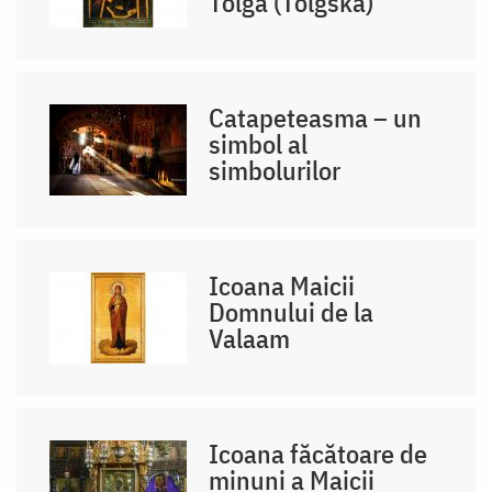
Tolga (Tolgska)
Catapeteasma – un
simbol al
simbolurilor
Icoana Maicii
Domnului de la
Valaam
Icoana făcătoare de
minuni a Maicii