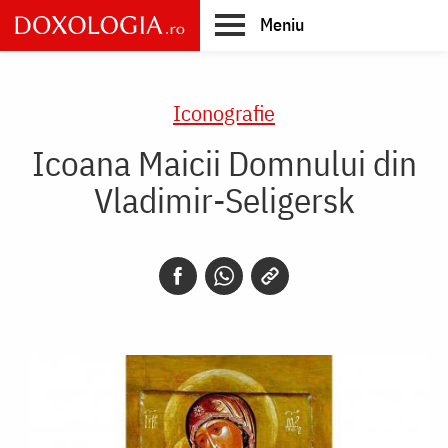
Skip
Meniu
to
main
Main
content
navigation
Iconografie
Icoana Maicii Domnului din
Vladimir-Seligersk