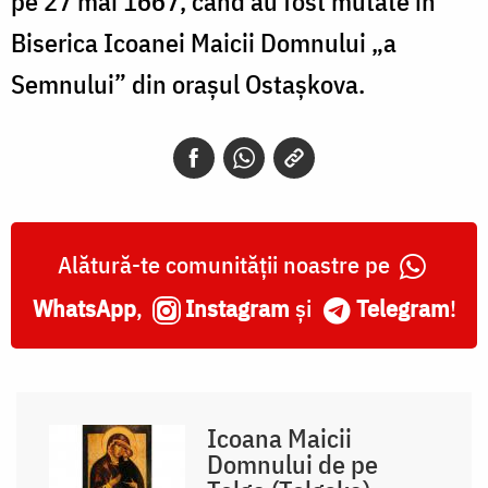
pe 27 mai 1667, când au fost mutate în
Biserica Icoanei Maicii Domnului „a
Semnului” din orașul Ostașkova.
Alătură-te comunității noastre pe
WhatsApp
,
Instagram
și
Telegram
!
Icoana Maicii
Domnului de pe