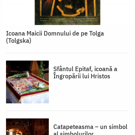
Icoana Maicii Domnului de pe Tolga
(Tolgska)
Sfântul Epitaf, icoană a
Îngropării lui Hristos
Catapeteasma – un simbol
al simbolurilor