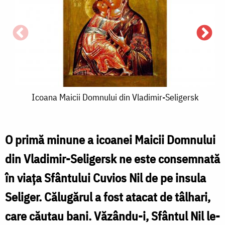
Icoana
Icoana Maicii Domnului din Vladimir-Seligersk
Maicii
Domnului
O primă minune a icoanei Maicii Domnului
din
din Vladimir-Seligersk ne este consemnată
S
Vladimir-
în viața Sfântului Cuvios Nil de pe insula
Seligersk
Seliger. Călugărul a fost atacat de tâlhari,
N
S
care căutau bani. Văzându-i, Sfântul Nil le-