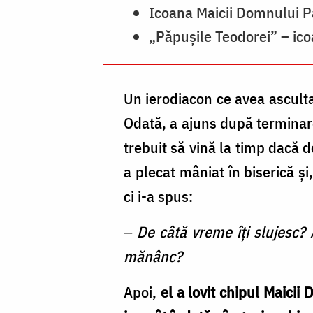
Icoana Maicii Domnului 
„Păpușile Teodorei” – ic
Un ierodiacon ce avea ascultar
Odată, a ajuns după terminare
trebuit să vină la timp dacă 
a plecat mâniat în biserică şi
ci i-a spus:
‒
De câtă vreme îţi slujesc? 
mănânc?
Apoi,
el a lovit chipul Maicii