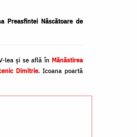
/
Fo
na Preasfintei Născătoare de
a
-lea și se află în
Mănăstirea
enic Dimitrie
. Icoana poartă