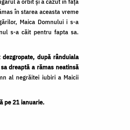
ugărul a orbit şi a căzut în faţa
 rămas în starea aceasta vreme
ugărilor, Maica Domnului i s-a
nul s-a căit pentru fapta sa.
t dezgropate, după rânduiala
 sa dreaptă a rămas neatinsă
 al negrăitei iubiri a Maicii
ă pe 21 ianuarie.