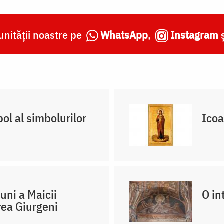
nității noastre pe
WhatsApp
,
Instagram
l al simbolurilor
Icoa
uni a Maicii
O in
rea Giurgeni