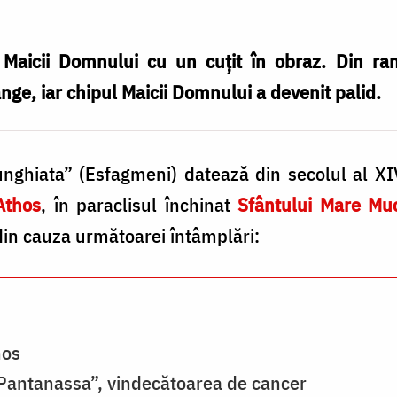
a Maicii Domnului cu un cuțit în obraz. Din ra
ge, iar chipul Maicii Domnului a devenit palid.
nghiata” (Esfagmeni) datează din secolul al XIV
Athos
, în paraclisul închinat
Sfântului Mare Muc
in cauza următoarei întâmplări:
hos
Pantanassa”, vindecătoarea de cancer