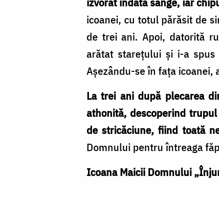
izvorât îndată sânge, iar chip
icoanei, cu totul părăsit de 
de trei ani. Apoi, datorită r
arătat stareţului şi i-a spu
Aşezându-se în faţa icoanei, a 
La trei ani după plecarea d
athonită, descoperind trupu
de stricăciune, fiind toată n
Domnului pentru întreaga fă
Icoana Maicii Domnului „Înju