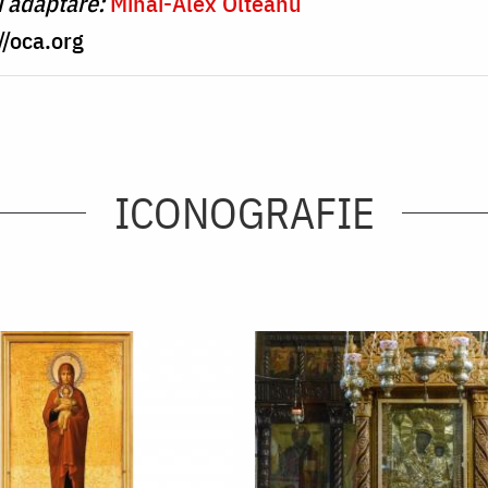
i adaptare:
Mihai-Alex Olteanu
//oca.org
ICONOGRAFIE