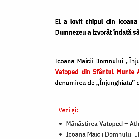
Domnului
„Înjunghiata”
El a lovit chipul din icoan
(Esfagmeni)
Dumnezeu a izvorât îndată sân
de
la
Icoana Maicii Domnului „Înju
Vatoped
Vatoped din Sfântul Munte 
denumirea de „Înjunghiata” d
Vezi și:
Mănăstirea Vatoped – At
Icoana Maicii Domnului „