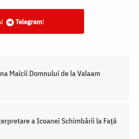
și
Telegram
!
na Maicii Domnului de la Valaam
terpretare a Icoanei Schimbării la Față