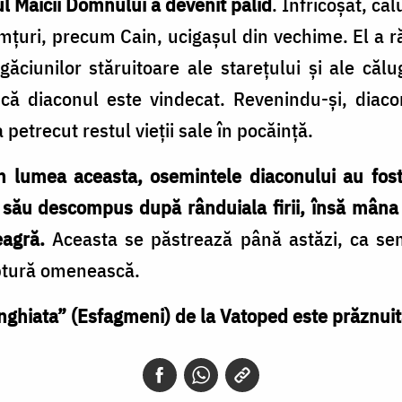
ul Maicii Domnului a devenit palid
. Înfricoşat, căl
simţuri, precum Cain, ucigaşul din vechime. El a
ugăciunilor stăruitoare ale stareţului şi ale căl
s că diaconul este vindecat. Revenindu-și, diaco
petrecut restul vieţii sale în pocăință.
in lumea aceasta, osemintele diaconului au fos
l său descompus după rânduiala firii, însă mâna
eagră.
Aceasta se păstrează până astăzi, ca semn
ptură omenească.
nghiata” (Esfagmeni) de la Vatoped este prăznuit