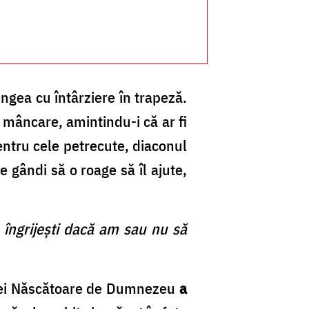
ungea cu întârziere în trapeză.
 mâncare, amintindu-i că ar fi
entru cele petrecute, diaconul
e gândi să o roage să îl ajute,
 îngrijeşti dacă am sau nu să
tei Născătoare de Dumnezeu
a