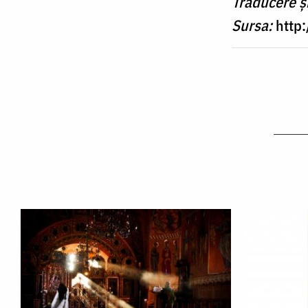
Traducere ș
Sursa:
http: