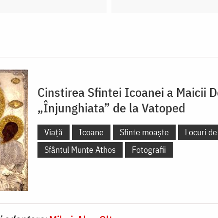
Cinstirea Sfintei Icoanei a Maicii
„Înjunghiata” de la Vatoped
Viață
Icoane
Sfinte moaște
Locuri de
Sfântul Munte Athos
Fotografii