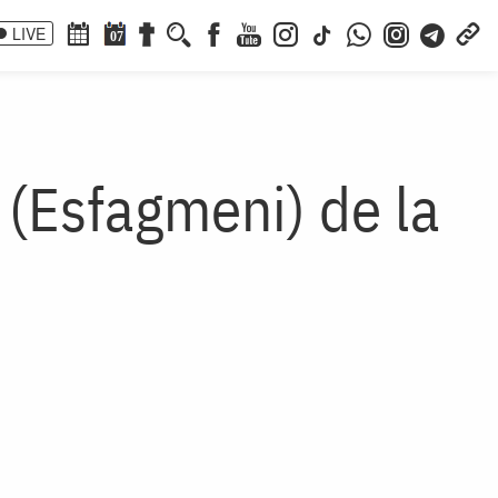
LIVE
07
 (Esfagmeni) de la