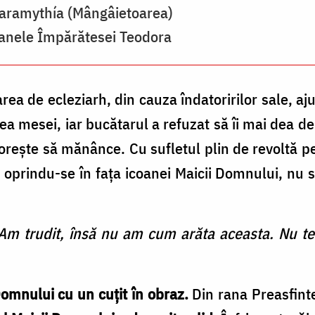
Paramythía (Mângâietoarea)
oanele Împărătesei Teodora
ea de ecleziarh, din cauza îndatoririlor sale, aj
a mesei, iar bucătarul a refuzat să îi mai dea de
dorește să mănânce. Cu sufletul plin de revoltă p
, oprindu-se în fața icoanei Maicii Domnului, nu s
Am trudit, însă nu am cum arăta aceasta. Nu te
 Domnului cu un cuțit în obraz.
Din rana Preasfin