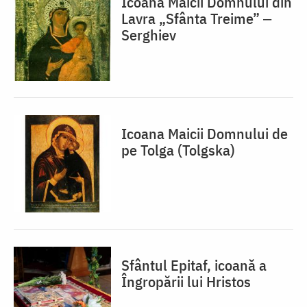
Icoana Maicii Domnului din
Lavra „Sfânta Treime” ‒
Serghiev
Icoana Maicii Domnului de
pe Tolga (Tolgska)
Sfântul Epitaf, icoană a
Îngropării lui Hristos