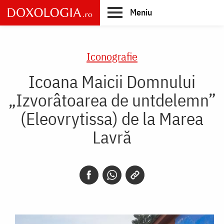
Skip
Meniu
to
main
Main
content
navigation
Iconografie
Icoana Maicii Domnului
„Izvorâtoarea de untdelemn”
(Eleovrytissa) de la Marea
Lavră