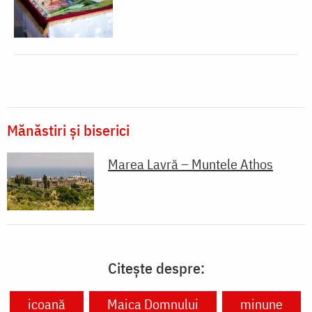
Mănăstiri și biserici
Marea Lavră – Muntele Athos
Citește despre:
icoană
Maica Domnului
minune