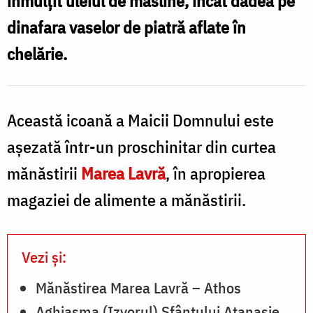
înmulţit uleiul de măsline, încât dădea pe
(Eleovrytissa)
dinafara vaselor de piatră aflate în
„
de
chelărie.
la
Marea
(
Lavră
Această icoană a Maicii Domnului este
/
aşezată într-un proschinitar din curtea
l
Foto:
mănăstirii
Marea Lavră
, în apropierea
Pr.
magaziei de alimente a mănăstirii.
L
Silviu
/
Cluci
Vezi și:
F
P
Mănăstirea Marea Lavră – Athos
S
Aghiasma (Izvorul) Sfântului Atanasie