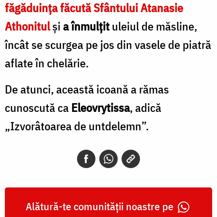
făgăduinţa făcută Sfântului Atanasie
Athonitul
şi
a înmulţit
uleiul de măsline,
încât se scurgea pe jos din vasele de piatră
aflate în chelărie.
De atunci, această icoană a rămas
cunoscută ca
Eleovrytissa
, adică
„Izvorâtoarea de untdelemn”.
Alătură-te comunității noastre pe