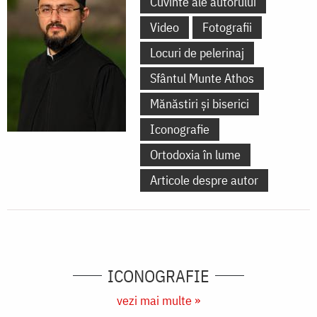
Cuvinte ale autorului
Video
Fotografii
Locuri de pelerinaj
Sfântul Munte Athos
Mănăstiri și biserici
Iconografie
Ortodoxia în lume
Articole despre autor
ICONOGRAFIE
vezi mai multe »