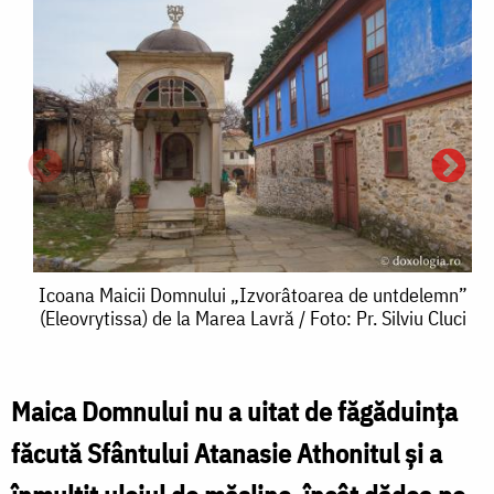
Icoana
Icoana Maicii Domnului „Izvorâtoarea de untdelemn”
(Eleovrytissa) de la Marea Lavră / Foto: Pr. Silviu Cluci
Maicii
Domnului
„Izvorâtoarea
Maica Domnului nu a uitat de făgăduinţa
de
făcută Sfântului Atanasie Athonitul şi a
M
untdelemn”