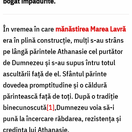
bogat împădurite.
/
Cluci
F
P
În vremea în care
mănăstirea Marea Lavră
S
era în plină construcţie, mulţi s-au strâns
C
pe lângă părintele Athanasie cel purtător
de Dumnezeu şi s-au supus întru totul
ascultării faţă de el. Sfântul părinte
dovedea promptitudine şi o căldură
părintească faţă de toţi. După o tradiţie
binecunoscută
[1]
,Dumnezeu voia să-i
pună la încercare răbdarea, rezis­tenţa şi
credinţa lui Athanasie.