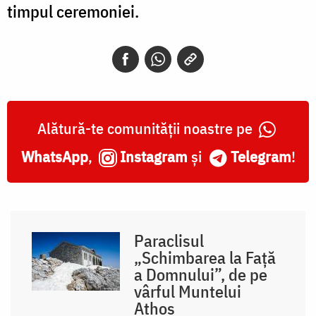
timpul ceremoniei.
Alătură-te comunității noastre pe
WhatsApp
,
Instagram
și
Telegram
!
Paraclisul
„Schimbarea la Față
a Domnului”, de pe
vârful Muntelui
Athos