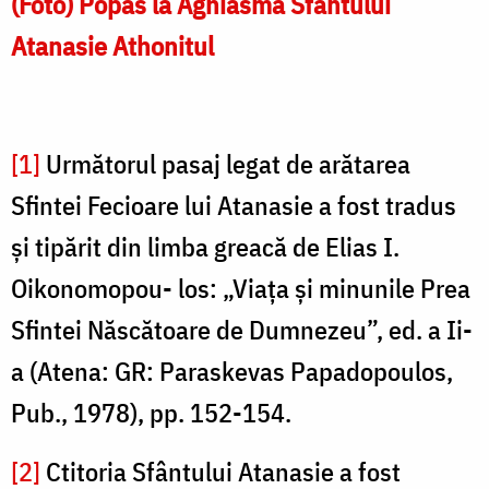
(Foto) Popas la Aghiasma Sfântului
Atanasie Athonitul
[1]
Următorul pasaj legat de arătarea
Sfintei Fecioare lui Atana­sie a fost tradus
şi tipărit din limba greacă de Elias I.
Oikonomopou- los: „Viaţa şi minunile Prea
Sfintei Născătoare de Dumnezeu”, ed. a Ii-
a (Atena: GR: Paraskevas Papadopoulos,
Pub., 1978), pp. 152-154.
[2]
Ctitoria Sfântului Atanasie a fost