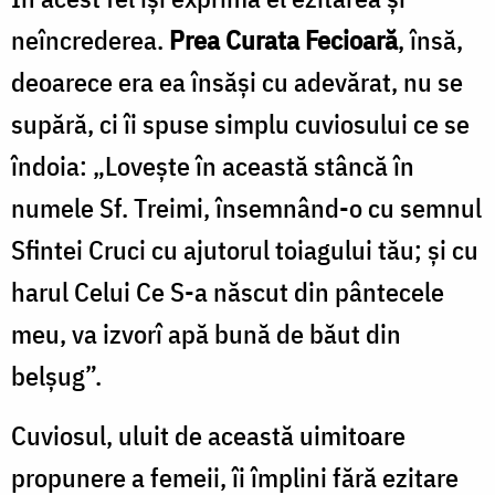
neîncrederea.
Prea Curata Fecioară
, însă,
deoarece era ea însăşi cu adevărat, nu se
supără, ci îi spuse simplu cuvio­sului ce se
îndoia: „Loveşte în această stâncă în
numele Sf. Treimi, însemnând-o cu semnul
Sfintei Cruci cu ajutorul toiagului tău; şi cu
harul Celui Ce S-a născut din pântecele
meu, va izvorî apă bună de băut din
belşug”.
Cuviosul, uluit de această uimitoare
propunere a femeii, îi împlini fără ezitare