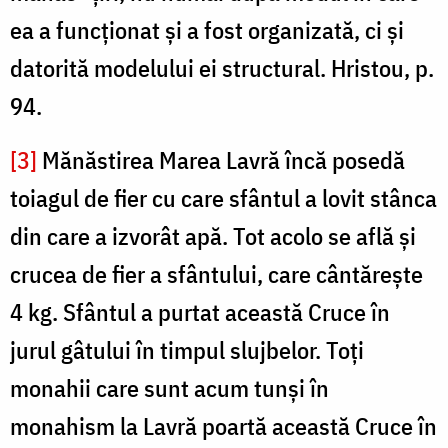
ea a funcţionat şi a fost organizată, ci şi
datorită modelului ei structural. Hristou, p.
94.
[3]
Mănăstirea Marea Lavră încă posedă
toiagul de fier cu care sfân­tul a lovit stânca
din care a izvorât apă. Tot acolo se află şi
crucea de fier a sfântului, care cântăreşte
4 kg. Sfântul a purtat această Cruce în
jurul gâtului în timpul slujbelor. Toţi
monahii care sunt acum tunşi în
monahism la Lavră poartă această Cruce în