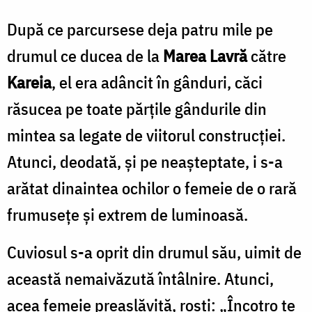
După ce parcursese deja patru mile pe
drumul ce ducea de la
Marea Lavră
către
Kareia
, el era adâncit în gânduri, căci
răsucea pe toate părţile gândurile din
mintea sa legate de viitorul construcţiei.
Atunci, deodată, şi pe neaşteptate, i s-a
arătat dinaintea ochilor o femeie de o rară
frumuseţe şi extrem de luminoasă.
Cuviosul s-a oprit din drumul său, uimit de
această nemaivăzută întâlnire. Atunci,
acea femeie preaslăvită, rosti: „Încotro te