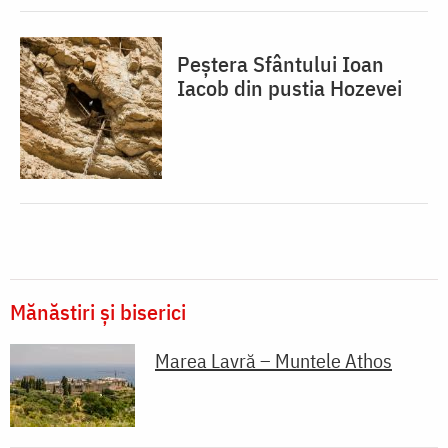
Peștera Sfântului Ioan
Iacob din pustia Hozevei
Mănăstiri și biserici
Marea Lavră – Muntele Athos