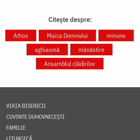
Citește despre:
Athos
Maica Domnului
minune
aghiasmă
mănăstire
Ansamblul clădirilor
VIAȚA BISERICII
CUVINTE DUHOVNICEȘTI
FAMILIE
LITURGICĂ