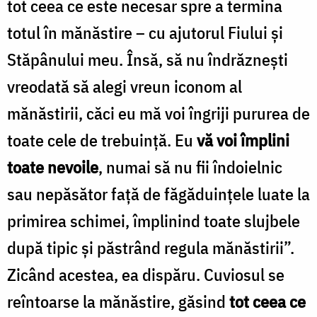
tot ceea ce este necesar spre a termina
totul în mănăstire – cu ajutorul Fiului şi
Stăpânului meu. Însă, să nu îndrăzneşti
vreodată să alegi vreun iconom al
mănăstirii, căci eu mă voi îngriji pururea de
toate cele de trebuinţă. Eu
vă voi împlini
toate nevoile
, numai să nu fii îndoielnic
sau nepăsător faţă de făgăduinţele luate la
primirea schimei, împlinind toate slujbele
după tipic şi păstrând regula mănăstirii”.
Zicând acestea, ea dispăru. Cuviosul se
reîntoarse la mănăstire, găsind
tot ceea ce