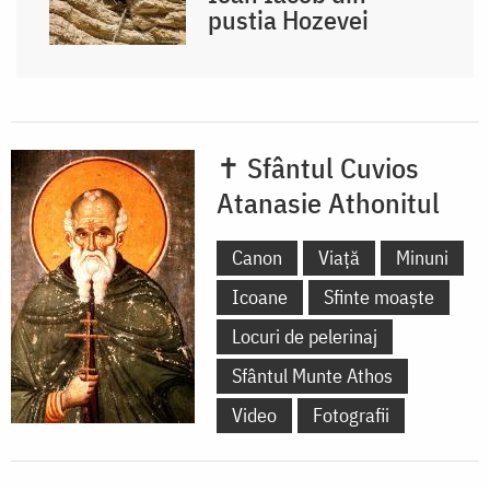
pustia Hozevei
✝ Sfântul Cuvios
Atanasie Athonitul
Canon
Viață
Minuni
Icoane
Sfinte moaște
Locuri de pelerinaj
Sfântul Munte Athos
Video
Fotografii