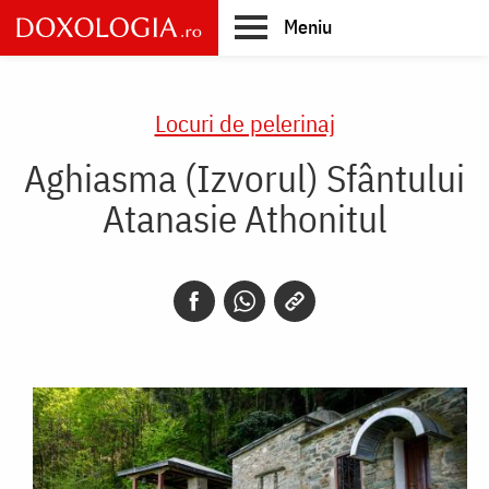
Skip
Meniu
to
main
Main
content
navigation
Locuri de pelerinaj
Aghiasma (Izvorul) Sfântului
Atanasie Athonitul