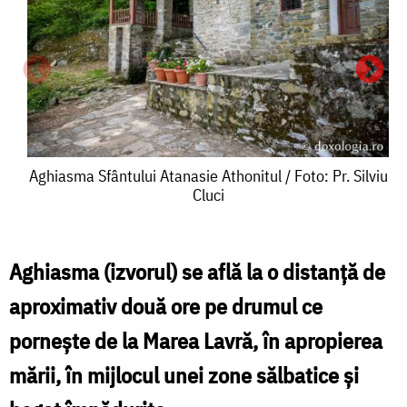
Aghiasma
Aghiasma Sfântului Atanasie Athonitul / Foto: Pr. Silviu
Cluci
Sfântului
Atanasie
Athonitul
Aghiasma (izvorul) se află la o distanță de
A
/
aproximativ două ore pe drumul ce
S
Foto:
pornește de la Marea Lavră, în apropierea
A
Pr.
mării, în mijlocul unei zone sălbatice și
A
Silviu