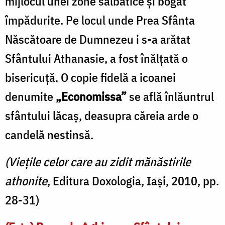
mijlocul unei zone sălbatice şi bogat
împădurite. Pe locul unde Prea Sfânta
Născătoare de Dumnezeu i s-a arătat
Sfântului Athanasie, a fost înălţată o
bisericuţă. O copie fidelă a icoanei
denumite
„Economissa”
se află înlăuntrul
sfântului lăcaş, deasupra căreia arde o
candelă nestinsă.
(Vieţile celor care au zidit mănăstirile
athonite
, Editura Doxologia, Iaşi, 2010, pp.
28-31)