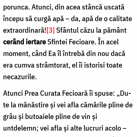
porunca. Atunci, din acea stâncă uscată
începu să curgă apă – da, apă de o calitate
extraordinară!
[3]
Sfântul căzu la pământ
cerând iertare
Sfintei Fecioare. În acel
moment, când Ea îl întrebă din nou dacă
era cumva strâmtorat, el îi istorisi toate
necazurile.
Atunci Prea Curata Fecioară îi spuse: „Du-
te la mănăstire şi vei afla cămările pline de
grâu şi butoaiele pline de vin şi
untdelemn; vei afla şi alte lucruri acolo –