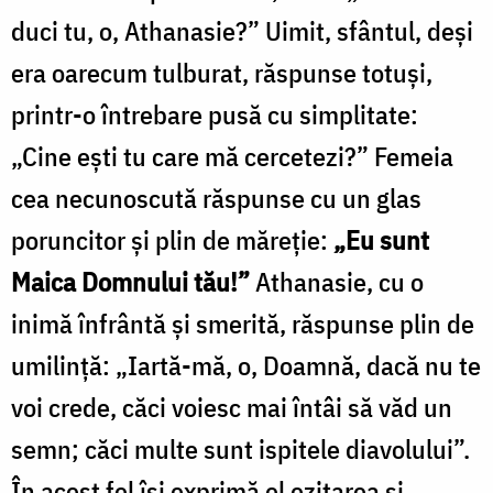
duci tu, o, Athanasie?” Uimit, sfântul, deşi
era oarecum tulburat, răspunse totuşi,
printr-o întrebare pusă cu simplitate:
„Cine eşti tu care mă cercetezi?” Femeia
cea necunoscută răspunse cu un glas
poruncitor şi plin de măreţie:
„Eu sunt
Maica Domnului tău!”
Athanasie, cu o
inimă înfrântă şi smerită, răspunse plin de
umilinţă: „Iartă-mă, o, Doamnă, dacă nu te
voi crede, căci voiesc mai întâi să văd un
semn; căci multe sunt ispitele diavolului”.
În acest fel îşi exprimă el ezitarea şi