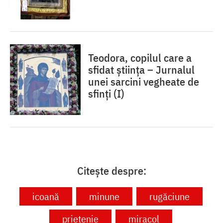
Teodora, copilul care a
sfidat știința – Jurnalul
unei sarcini vegheate de
sfinți (I)
Citește despre:
icoană
minune
rugăciune
prietenie
miracol