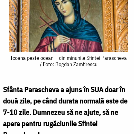
Icoana
Icoana peste ocean – din minunile Sfintei Parascheva
/ Foto: Bogdan Zamfirescu
peste
ocean
–
Sfânta Parascheva a ajuns în SUA doar în
din
două zile, pe când durata normală este de
minunile
7-10 zile. Dumnezeu să ne ajute, să ne
Sfintei
apere pentru rugăciunile Sfintei
Parascheva