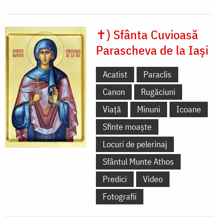
✝) Sfânta Cuvioasă
Parascheva de la Iași
Acatist
Paraclis
Canon
Rugăciuni
Viață
Minuni
Icoane
Sfinte moaște
Locuri de pelerinaj
Sfântul Munte Athos
Predici
Video
Fotografii