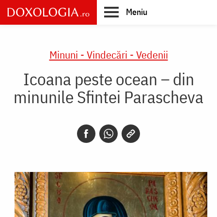
Skip
Meniu
to
main
Main
content
navigation
Minuni - Vindecări - Vedenii
Icoana peste ocean – din
minunile Sfintei Parascheva