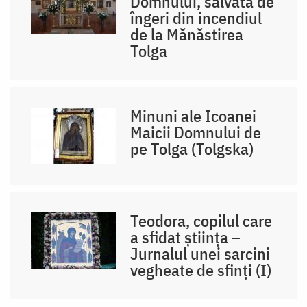
Domnului, salvată de
îngeri din incendiul
de la Mănăstirea
Tolga
Minuni ale Icoanei
Maicii Domnului de
pe Tolga (Tolgska)
Teodora, copilul care
a sfidat știința –
Jurnalul unei sarcini
vegheate de sfinți (I)