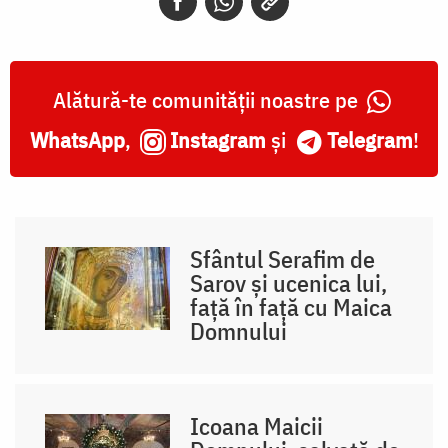
Alătură-te comunității noastre pe
WhatsApp
,
Instagram
și
Telegram
!
Sfântul Serafim de
Sarov și ucenica lui,
față în față cu Maica
Domnului
Icoana Maicii