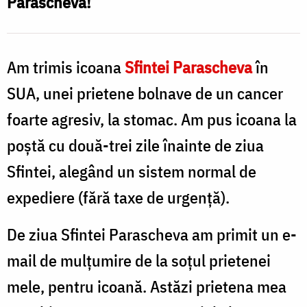
Parascheva!
/
Foto:
Bogdan
Am trimis icoana
Sfintei Parascheva
în
Zamfirescu
SUA, unei prietene bolnave de un cancer
foarte agresiv, la stomac. Am pus icoana la
poştă cu două-trei zile înainte de ziua
Sfintei, alegând un sistem normal de
expediere (fără taxe de urgenţă).
De ziua Sfintei Parascheva am primit un e-
mail de mulţumire de la soţul prietenei
mele, pentru icoană. Astăzi prietena mea