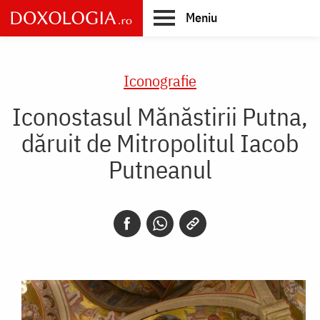
Skip
Meniu
to
main
Main
content
navigation
Iconografie
Iconostasul Mănăstirii Putna,
dăruit de Mitropolitul Iacob
Putneanul