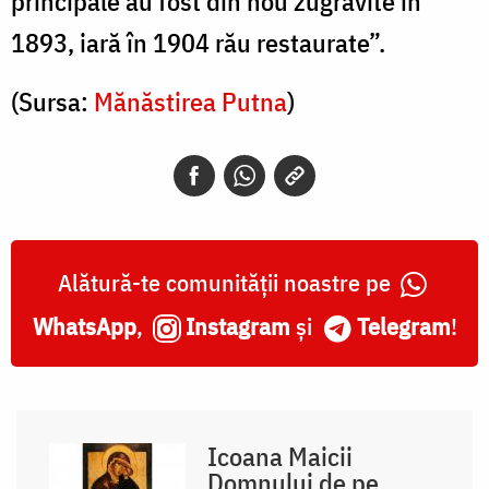
principale au fost din nou zugrăvite în
1893, iară în 1904 rău restaurate”.
(Sursa:
Mănăstirea Putna
)
Alătură-te comunității noastre pe
WhatsApp
,
Instagram
și
Telegram
!
Icoana Maicii
Domnului de pe