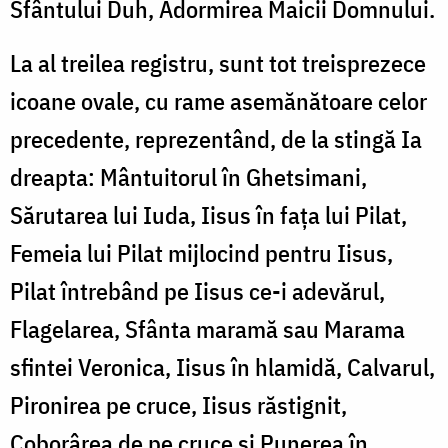
Sfântului Duh, Adormirea Maicii Domnului.
La al treilea registru, sunt tot treisprezece
icoane ovale, cu rame asemănătoare celor
precedente, reprezentând, de la stingă Ia
dreapta: Mântuitorul în Ghetsimani,
Sărutarea lui Iuda, Iisus în fața lui Pilat,
Femeia lui Pilat mijlocind pentru Iisus,
Pilat întrebând pe Iisus ce-i adevărul,
Flagelarea, Sfânta maramă sau Marama
sfintei Veronica, Iisus în hlamidă, Calvarul,
Pironirea pe cruce, Iisus răstignit,
Coborârea de pe cruce și Punerea în