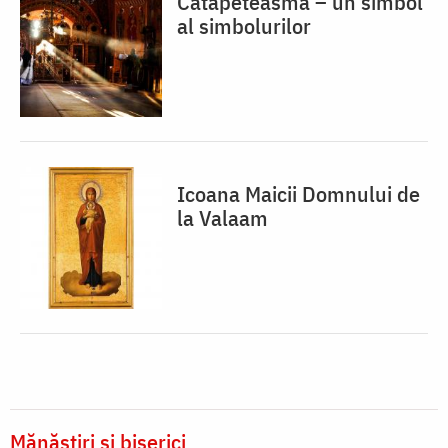
Catapeteasma – un simbol
al simbolurilor
Icoana Maicii Domnului de
la Valaam
Mănăstiri și biserici