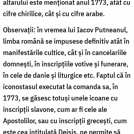
altarului este menționat anul 1773, atât cu
cifre chirilice, cât și cu cifre arabe.
Observații: în vremea lui Iacov Putneanul,
limba română se impusese definitiv atât în
manifestările cultice, cât și în cancelariile
domnești, în inscripțiile votive și funerare,
în cele de danie și liturgice etc. Faptul că în
iconostasul executat la comanda sa, în
1773, se găsesc totuși unele icoane cu
inscripții slavone, cum ar fi cele ale
Apostolilor, sau cu inscripții grecești, cum
este cea intitulată Deisis, ne permite să