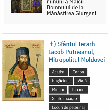
minuni a Maicii
Domnului de la
Mănăstirea Giurgeni
✝) Sfântul Ierarh
Iacob Putneanul,
Mitropolitul Moldovei
Acatist
Canon
Rugăciuni
Viață
Minuni
Icoane
Sfinte moaște
Locuri de pelerinaj