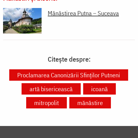
Mănăstirea Putna – Suceava
Citește despre:
Proclamarea Canonizării Sfinților Putneni
artă bisericească
icoană
mitropolit
mănăstire