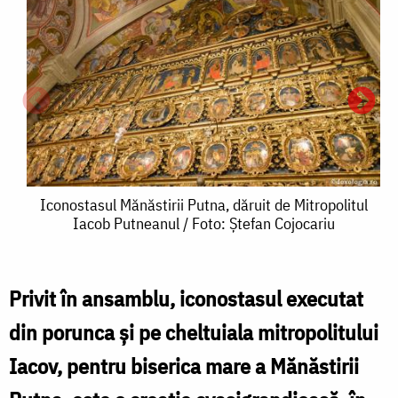
Iconostasul
Iconostasul Mănăstirii Putna, dăruit de Mitropolitul
Iacob Putneanul / Foto: Ștefan Cojocariu
Mănăstirii
Putna,
dăruit
Privit în ansamblu, iconostasul executat
I
de
din porunca și pe cheltuiala mitropolitului
M
Mitropolitul
Iacov, pentru biserica mare a Mănăstirii
Iacob