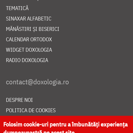
TEMATICĂ
SINAXAR ALFABETIC
MĂNĂSTIRI ȘI BISERICI
CALENDAR ORTODOX
WIDGET DOXOLOGIA
RADIO DOXOLOGIA
DESPRE NOI
POLITICA DE COOKIES
DONEAZĂ ONLINE PENTRU CATEDRALA NAȚIONALĂ
Folosim cookie-uri pentru a îmbunătăți experiența
dumneavoastră pe acest site.