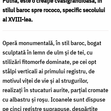
Putna, este o creație cvasigrandioasă, în
d
Putneanul
stilul baroc spre rococo, specific secolului
/
al XVIII-lea.
M
Foto:
Ștefan
Cojocariu
Operă monumentală, în stil baroc, bogat
/
sculptată în lemn de ulm și de tei, cu
F
stilizări fitomorfe dominate, pe cei opt
Ș
stâlpi verticali ai primului registru, de
C
motivul viței de vie și al strugurilor,
realizați în stucaturi aurite, parțial cromate
cu albastru și roșu. Icoanele sunt dispuse
pe cinci registre suprapuse, despărțite