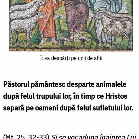
Îi
Îi va despărți pe unii de alții
va
despărți
Păstorul pământesc desparte animalele
pe
după felul trupului lor, în timp ce Hristos
unii
separă pe oameni după felul sufletului lor.
de
alții
(Mt. 25, 32-33)
Şi se vor aduna înaintea Lui