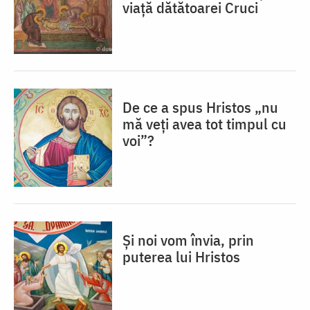
viață dătătoarei Cruci
De ce a spus Hristos „nu
mă veţi avea tot timpul cu
voi”?
Și noi vom învia, prin
puterea lui Hristos