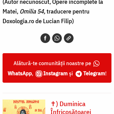
(Autor necunoscut, Opere incomplete la
Matei,
Omilia 54,
traducere pentru
Doxologia.ro de Lucian Filip)
Alătură-te comunității noastre pe
WhatsApp
,
Instagram
și
Telegram
!
✝) Duminica
Înfricoșătoarei