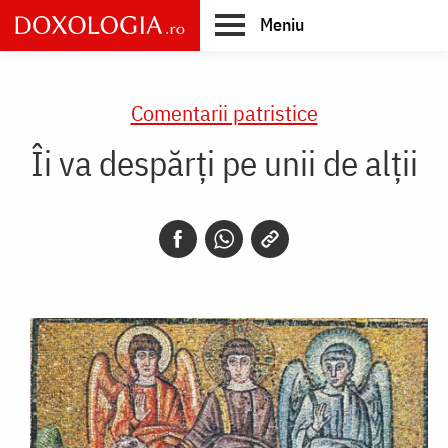
Skip
Meniu
to
main
Main
content
navigation
Comentarii patristice
Îi va despărți pe unii de alții