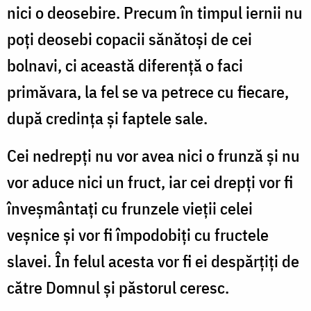
nici o deosebire. Precum în timpul iernii nu
poți deosebi copacii sănătoși de cei
bolnavi, ci această diferență o faci
primăvara, la fel se va petrece cu fiecare,
după credința și faptele sale.
Cei nedrepți nu vor avea nici o frunză și nu
vor aduce nici un fruct, iar cei drepți vor fi
înveșmântați cu frunzele vieții celei
veșnice și vor fi împodobiți cu fructele
slavei. În felul acesta vor fi ei despărțiți de
către Domnul și păstorul ceresc.