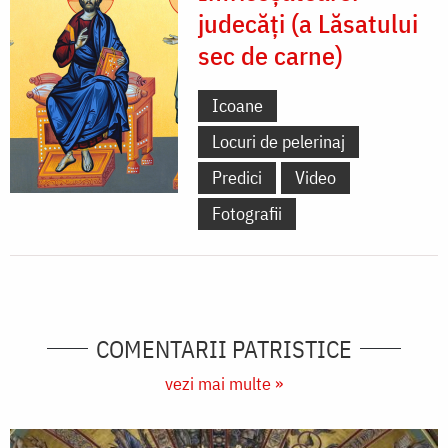
judecăți (a Lăsatului
sec de carne)
Icoane
Locuri de pelerinaj
Predici
Video
Fotografii
COMENTARII PATRISTICE
vezi mai multe »