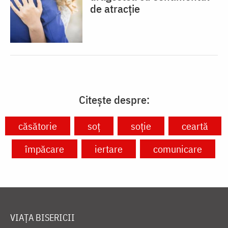
de atracție
Citește despre:
căsătorie
soț
soție
ceartă
împăcare
iertare
comunicare
VIAȚA BISERICII