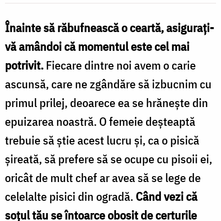
Nechifor
Înainte să răbufnească o ceartă, asiguraţi-
vă amândoi că momentul este cel mai
potrivit.
Fiecare dintre noi avem o carie
ascunsă, care ne zgândăre să izbucnim cu
primul prilej, deoarece ea se hrăneşte din
epuizarea noastră. O femeie deşteaptă
trebuie să ştie acest lucru şi, ca o pisică
şireată, să prefere să se ocupe cu pisoii ei,
oricât de mult chef ar avea să se lege de
celelalte pisici din ogradă.
Când vezi că
soţul tău se întoarce obosit de certurile