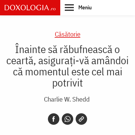
Skip
Meniu
to
main
Main
content
navigation
Căsătorie
Înainte să răbufnească o
ceartă, asigurați-vă amândoi
că momentul este cel mai
potrivit
Charlie W. Shedd