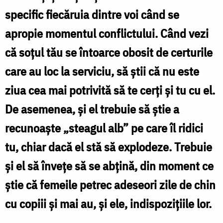
ceartă,
specific fiecăruia dintre voi când se
asigurați-
apropie momentul conflictului. Când vezi
vă
că soţul tău se întoarce obosit de certurile
amândoi
care au loc la serviciu, să ştii că nu este
că
momentul
ziua cea mai potrivită să te cerţi şi tu cu el.
este
De asemenea, şi el trebuie să ştie a
cel
recunoaşte „steagul alb” pe care îl ridici
mai
tu, chiar dacă el stă să explodeze. Trebuie
potrivit
şi el să înveţe să se abţină, din moment ce
/
ştie că femeile petrec adeseori zile de chin
Foto:
cu copiii şi mai au, şi ele, indispoziţiile lor.
Oana