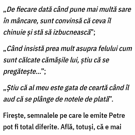
„
De fiecare dată când pune mai multă sare
în mâncare, sunt convinsă că ceva îl
chinuie şi stă să izbucnească
”;
„
Când insistă prea mult asupra felului cum
sunt călcate cămăşile lui, ştiu că se
pregăteşte…
”;
„
Ştiu că al meu este gata de ceartă când îl
aud că se plânge de notele de plată
”.
Fireşte, semnalele pe care le emite Petre
pot fi total diferite. Află, totuşi, că e mai