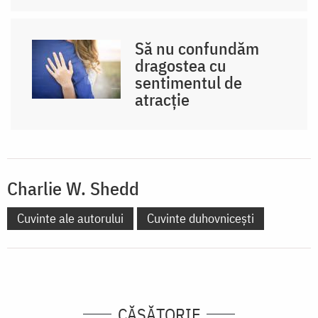
Să nu confundăm
dragostea cu
sentimentul de
atracție
Charlie W. Shedd
Cuvinte ale autorului
Cuvinte duhovnicești
CĂSĂTORIE