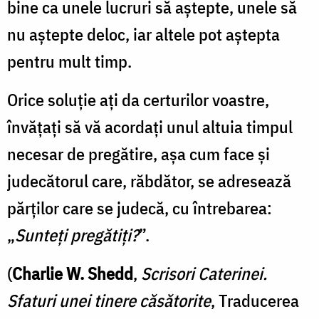
bine ca unele lucruri să aştepte, unele să
nu aştepte deloc, iar altele pot aştepta
pentru mult timp.
Orice soluţie aţi da certurilor voastre,
învăţaţi să vă acordaţi unul altuia timpul
necesar de pregătire, aşa cum face şi
judecătorul care, răbdător, se adresează
părţilor care se judecă, cu întrebarea:
„
Sunteţi pregătiţi?
”.
(
Charlie W. Shedd
,
Scrisori Caterinei.
Sfaturi unei tinere căsătorite
, Traducerea