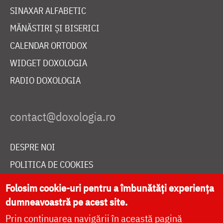
SINAXAR ALFABETIC
MĂNĂSTIRI ȘI BISERICI
CALENDAR ORTODOX
WIDGET DOXOLOGIA
RADIO DOXOLOGIA
DESPRE NOI
POLITICA DE COOKIES
DONEAZĂ ONLINE PENTRU CATEDRALA NAȚIONALĂ
Folosim cookie-uri pentru a îmbunătăți experiența
dumneavoastră pe acest site.
Prin continuarea navigării în această pagină
LIVE