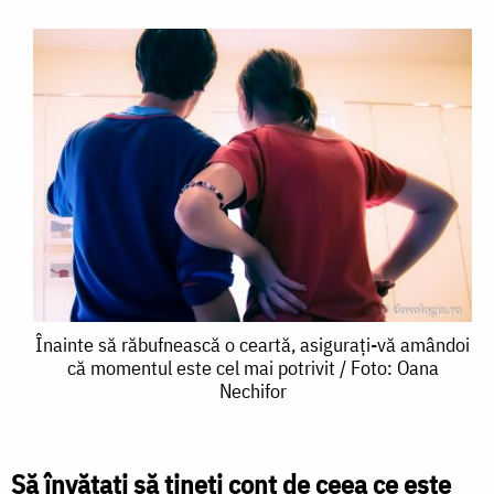
Înainte
Înainte să răbufnească o ceartă, asigurați-vă amândoi
că momentul este cel mai potrivit / Foto: Oana
să
Nechifor
răbufnească
o
Să învăţaţi să ţineţi cont de ceea ce este