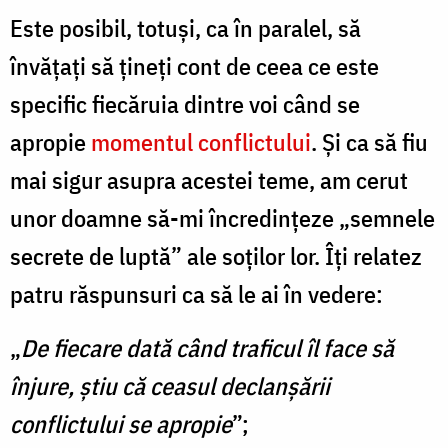
Este posibil, totuşi, ca în paralel, să
învăţaţi să ţineţi cont de ceea ce este
specific fiecăruia dintre voi când se
apropie
momentul conflictului
. Şi ca să fiu
mai sigur asupra acestei teme, am cerut
unor doamne să-mi încredinţeze „semnele
secrete de luptă” ale soţilor lor. Îţi relatez
patru răspunsuri ca să le ai în vedere:
„
De fiecare dată când traficul îl face să
înjure, ştiu că ceasul declanşării
conflictului se apropie
”;