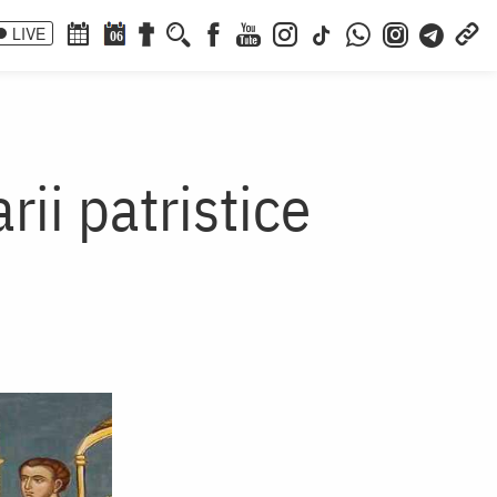
LIVE
06
rii patristice