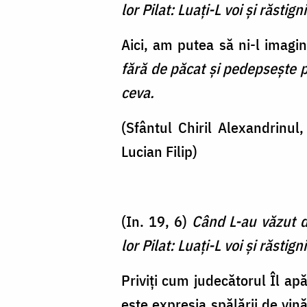
lor Pilat: Luaţi-L voi şi răstign
Aici, am putea să ni-l imag
fără de păcat și pedepsește p
ceva.
(Sfântul Chiril Alexandrinul
Lucian Filip)
(In. 19, 6)
Când L-au văzut de
lor Pilat: Luaţi-L voi şi răstign
Priviți cum judecătorul Îl ap
este expresia spălării de vină