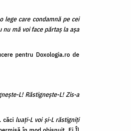
i o lege care condamnă pe cei
u nu mă voi face părtaș la așa
ucere pentru Doxologia.ro de
igneşte-L! Răstigneşte-L! Zis-a
… căci
luați-L voi și-L răstigniți
 permisă în mod obișnuit. Ei Îl