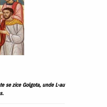
şte se zice Golgota, unde L-au
s.