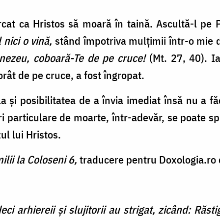
rcat ca Hristos să moară în taină. Ascultă-l pe
l nici o vină,
stând împotriva mulțimii într-o mie de
mnezeu, coboară-Te de pe cruce!
(Mt. 27, 40). Ia
rât de pe cruce, a fost îngropat.
fla și posibilitatea de a învia imediat însă nu a 
i particulare de moarte, într-adevăr, se poate s
l lui Hristos.
ilii la Coloseni 6,
traducere pentru Doxologia.ro d
ci arhiereii şi slujitorii au strigat, zicând: Răst