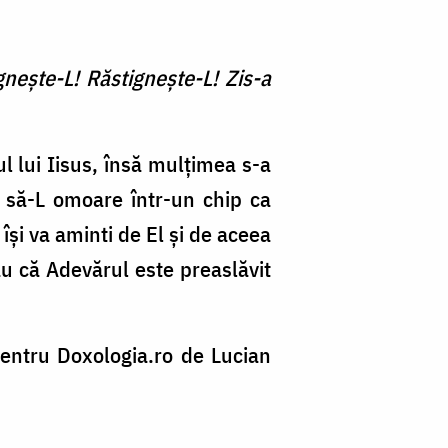
igneşte-L! Răstigneşte-L! Zis-a
l lui Iisus, însă mulțimea s-a
 să-L omoare într-un chip ca
și va aminti de El și de aceea
au că Adevărul este preaslăvit
pentru Doxologia.ro de Lucian