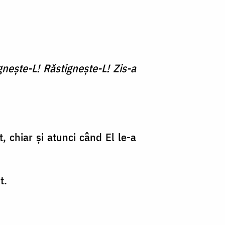
igneşte-L! Răstigneşte-L! Zis-a
t, chiar și atunci când El le-a
t.