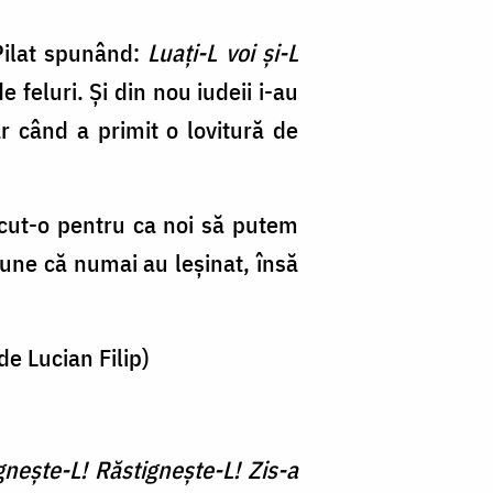
 Pilat spunând:
Luați-L voi și-L
 feluri. Și din nou iudeii i-au
r când a primit o lovitură de
făcut-o pentru ca noi să putem
pune că numai au leșinat, însă
e Lucian Filip)
igneşte-L! Răstigneşte-L! Zis-a