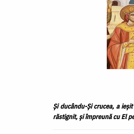
Înălţarea
Sfintei
Cruci
–
Şi ducându-Şi crucea, a ieşit
Comentarii
răstignit, şi împreună cu El pe 
patristice