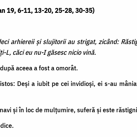
Ioan 19, 6-11, 13-20, 25-28, 30-35)
ci arhiereii şi slujitorii au strigat, zicând: Răst
niţi-L, căci eu nu-I găsesc nicio vină.
i după aceea a fost a omorât.
ristos: Deși a iubit pe cei invidioși, ei s-au mânia
navi și în loc de mulțumire, suferă și este răstigni
dice.