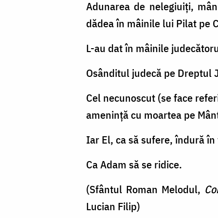
Adunarea de nelegiuiți, mân
dădea în mâinile lui Pilat pe 
L-au dat în mâinile judecătorul
Osânditul judecă pe Dreptul 
Cel necunoscut (se face referi
amenință cu moartea pe Mântu
Iar El, ca să sufere, îndură î
Ca Adam să se ridice.
(Sfântul Roman Melodul,
Co
Lucian Filip)