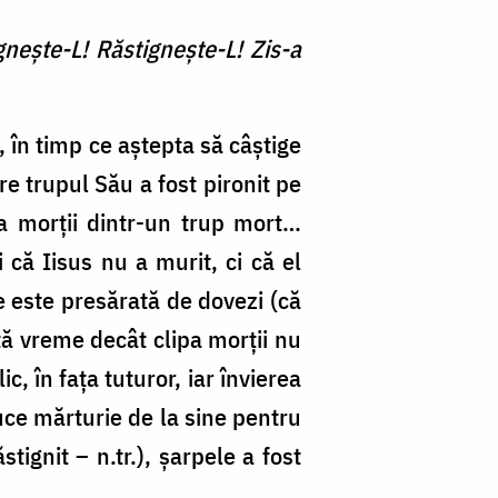
igneşte-L! Răstigneşte-L! Zis-a
, în timp ce aștepta să câștige
re trupul Său a fost pironit pe
 a morții dintr-un trup mort…
 că Iisus nu a murit, ci că el
e este presărată de dovezi (că
ltă vreme decât clipa morții nu
, în fața tuturor, iar învierea
duce mărturie de la sine pentru
ignit – n.tr.), șarpele a fost