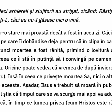
ci arhiereii şi slujitorii au strigat, zicând: Răst
iţi-L, căci eu nu-I găsesc nici o vină.
tr-o stare mai proastă decât a fost în acea zi. Căci
i pe care îi dobândise deja pentru că în clipa în ca
Atunci moartea a fost rănită, primind o lovitură
 ceea ce îi stă în putință să-i convingă pe oameni
ea. Oricine poate vedea că vremea de după învier
.tr.), însă în ceea ce privește moartea Sa, nici o a
 aceasta. Așadar, Iisus a trebuit să moară în public
El știa că timpul care se va scurge mai apoi va a
ă, în timp ce lumea privea (cum Hristos este răst