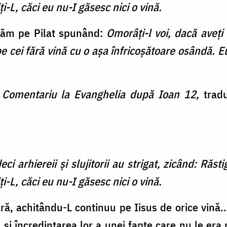
iţi-L, căci eu nu-I găsesc nici o vină.
inăm pe Pilat spunând:
Omorâți-l voi, dacă aveț
e cei fără vină cu o așa înfricoșătoare osândă. E
,
Comentariu la Evanghelia după Ioan 12,
trad
ci arhiereii şi slujitorii au strigat, zicând: Răst
iţi-L, căci eu nu-I găsesc nici o vină.
ără, achitându-L continuu pe Iisus de orice vină
 și încredințarea lor a unei fapte care nu le era