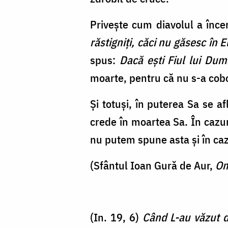
Privește cum diavolul a înce
răstigniți, căci nu găsesc în E
spus:
Dacă eşti Fiul lui Du
moarte, pentru că nu s-a cobo
Și totuși, în puterea Sa se a
crede în moartea Sa. În cazur
nu putem spune asta și în cazu
(Sfântul Ioan Gură de Aur,
Om
(In. 19, 6)
Când L-au văzut de