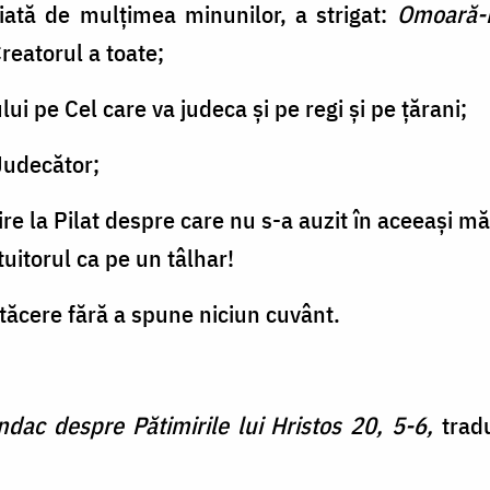
iată de mulțimea minunilor, a strigat:
Omoară-L
Creatorul a toate;
ui pe Cel care va judeca și pe regi și pe țărani;
Judecător;
re la Pilat despre care nu s-a auzit în aceeași mă
itorul ca pe un tâlhar!
n tăcere fără a spune niciun cuvânt.
ndac despre Pătimirile lui Hristos 20, 5-6,
tradu