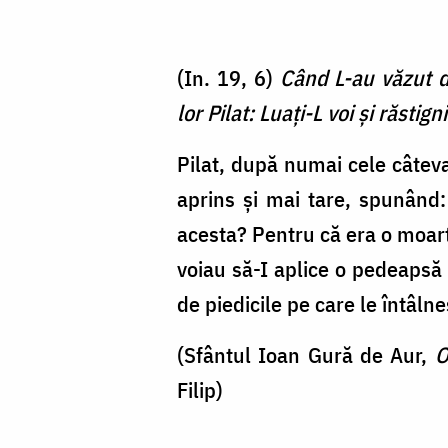
(In. 19, 6)
Când L-au văzut de
lor Pilat: Luaţi-L voi şi răstign
Pilat, după numai cele câteva
aprins și mai tare, spunând
acesta? Pentru că era o moart
voiau să-I aplice o pedeapsă 
de piedicile pe care le întâlne
(Sfântul Ioan Gură de Aur,
O
Fi