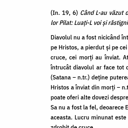
(In. 19, 6)
Când L-au văzut de
lor Pilat: Luaţi-L voi şi răstign
Diavolul nu a fost nicicând în
pe Hristos, a pierdut și pe ce
cruce, cei morți au înviat. 
întrucât diavolul ar face tot
(Satana – n.tr.) deține puter
Hristos a înviat din morți – n
poate oferi alte dovezi despre
Sa nu a fost la fel, deoarece 
aceasta. Lucru minunat este c
zdrobit de cruce.