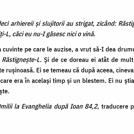
ci arhiereii şi slujitorii au strigat, zicând: Răst
iţi-L, căci eu nu-I găsesc nici o vină.
 cuvinte pe care le auzise, a vrut să-I dea drumu
:
Răstignește-L.
Și de ce doreau ei atât de mult
e rușinoasă. Ei se temeau că după aceea, cineva î
care era în același timp și un blestem. Ei nu ști
ște.
milii la Evanghelia după Ioan 84,2
, traducere 
lip)