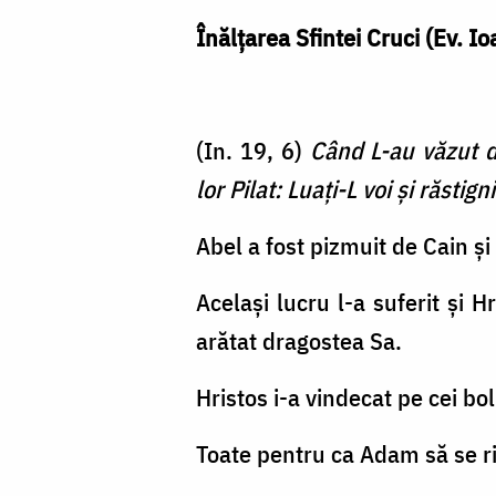
Înălţarea Sfintei Cruci (Ev. 
(In. 19, 6)
Când L-au văzut de
lor Pilat: Luaţi-L voi şi răstig
Abel a fost pizmuit de Cain ș
Același lucru l-a suferit și H
arătat dragostea Sa.
Hristos i-a vindecat pe cei bol
Toate pentru ca Adam să se ri