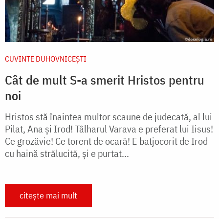
CUVINTE DUHOVNICEȘTI
Cât de mult S-a smerit Hristos pentru
noi
Hristos stă înaintea multor scaune de judecată, al lui
Pilat, Ana și Irod! Tâlharul Varava e preferat lui Iisus!
Ce grozăvie! Ce torent de ocară! E batjocorit de Irod
cu haină strălucită, și e purtat...
citește mai mult