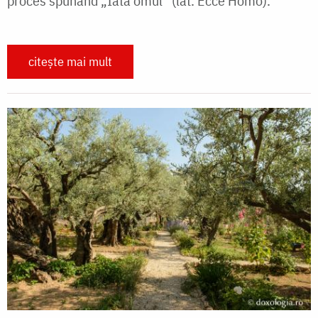
proces spunând „Iată omul” (lat. Ecce Homo).
citește mai mult