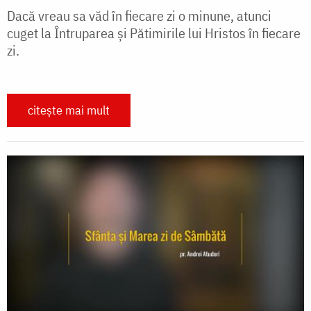
Dacă vreau sa văd în fiecare zi o minune, atunci
cuget la Întruparea și Pătimirile lui Hristos în fiecare
zi.
citește mai mult