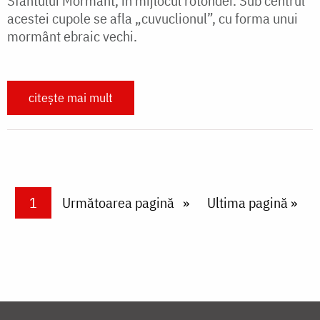
Sfântului Mormânt, în mijlocul rotondei. Sub centrul
acestei cupole se afla „cuvuclionul”, cu forma unui
mormânt ebraic vechi.
citește mai mult
Paginare
Current page
1
Next page
Următoarea pagină
Last page
Ultima pagină »