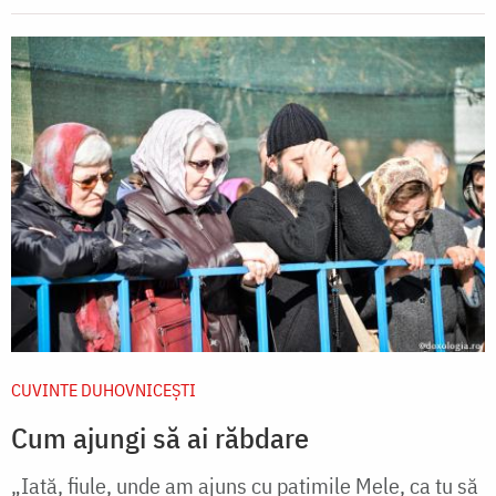
CUVINTE DUHOVNICEȘTI
Cum ajungi să ai răbdare
„Iată, fiule, unde am ajuns cu patimile Mele, ca tu să