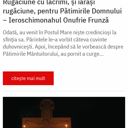
Rugăciune cu lacrimi, și iarăși
rugăciune, pentru Pătimirile Domnului
– Ieroschimonahul Onufrie Frunză
Odată, au venit în Postul Mare nişte credincioşi la
sfinţia sa. Părintele le-a vorbit câteva cuvinte
duhovniceşti. Apoi, începând să le vorbească despre
Pătimirile Mântuitorului, au pornit a curge...
citește mai mult