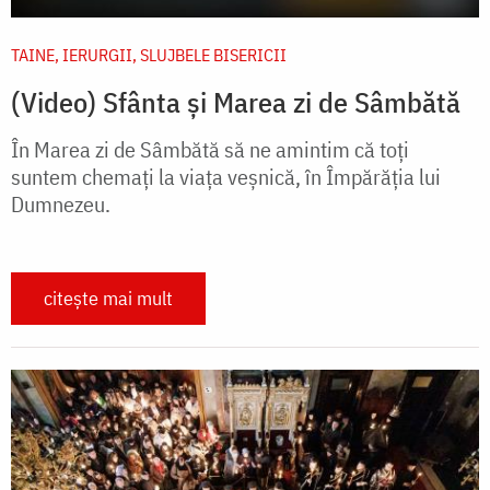
TAINE, IERURGII, SLUJBELE BISERICII
(Video) Sfânta și Marea zi de Sâmbătă
În Marea zi de Sâmbătă să ne amintim că toți
suntem chemați la viața veșnică, în Împărăția lui
Dumnezeu.
citește mai mult