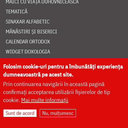
MAICI CU VIAȚĂ DUHOVNICEASCĂ
TEMATICĂ
SINAXAR ALFABETIC
MĂNĂSTIRI ȘI BISERICI
CALENDAR ORTODOX
WIDGET DOXOLOGIA
RADIO DOXOLOGIA
Folosim cookie-uri pentru a îmbunătăți experiența
dumneavoastră pe acest site.
Prin continuarea navigării în această pagină
confirmați acceptarea utilizării fișierelor de tip
cookie.
Mai multe informații
DESPRE NOI
POLITICA DE COOKIES
Sunt de acord
Nu, mulțumesc
DONEAZĂ ONLINE PENTRU CATEDRALA NAȚIONALĂ