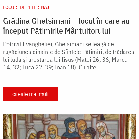
LOCURI DE PELERINAJ
Grădina Ghetsimani – locul în care au
început Pătimirile Mântuitorului
Potrivit Evangheliei, Ghetsimani se leagă de
rugăciunea dinainte de Sfintele Pătimiri, de trădarea
lui luda şi arestarea lui Iisus (Matei 26, 36; Marcu
14, 32; Luca 22, 39; Ioan 18). Cu alte...
citește mai mult