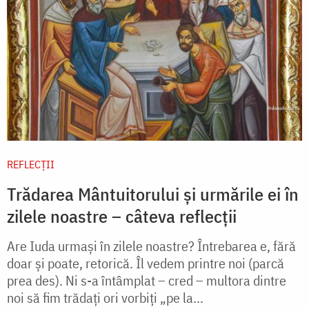
REFLECȚII
Trădarea Mântuitorului și urmările ei în
zilele noastre – câteva reflecții
Are Iuda urmași în zilele noastre? Întrebarea e, fără
doar și poate, retorică. Îl vedem printre noi (parcă
prea des). Ni s-a întâmplat – cred – multora dintre
noi să fim trădați ori vorbiți „pe la...