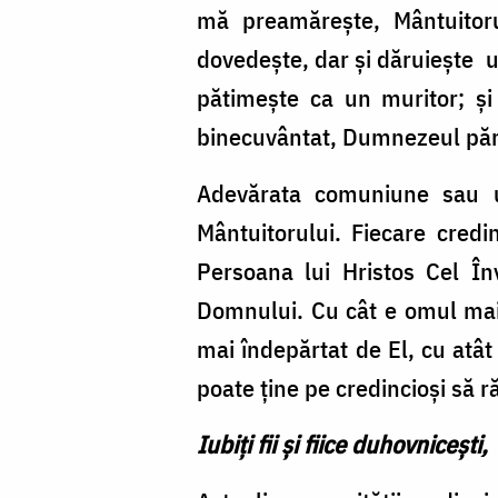
mă preamărește, Mântuitoru
dovedește, dar și dăruiește un
pătimește ca un muritor; și
binecuvântat, Dumnezeul părin
Adevărata comuniune sau uni
Mântuitorului. Fiecare cred
Persoana lui Hristos Cel În
Domnului. Cu cât e omul mai 
mai îndepărtat de El, cu atât 
poate ține pe credincioși să r
Iubiți fii și fiice duhovnicești,