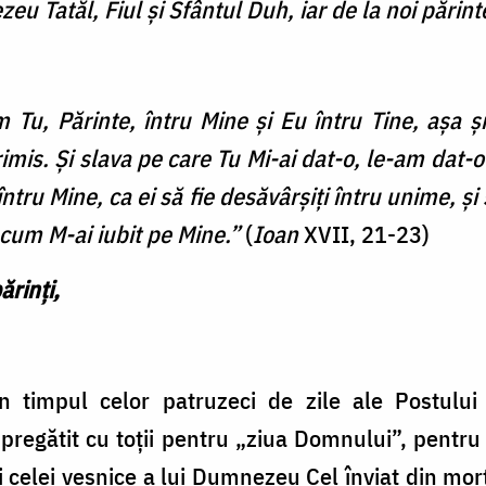
eu Tatăl, Fiul și Sfântul Duh, iar de la noi părint
 Tu, Părinte, întru Mine şi Eu întru Tine, aşa şi
mis. Şi slava pe care Tu Mi-ai dat-o, le-am dat-o
întru Mine, ca ei să fie desăvârşiţi întru unime, 
precum M-ai iubit pe Mine.”
(
Ioan
XVII, 21-23)
ărinți,
în timpul celor patruzeci de zile ale Postulu
regătit cu toții pentru „ziua Domnului”, pentru 
ei celei veșnice a lui Dumnezeu Cel înviat din mor