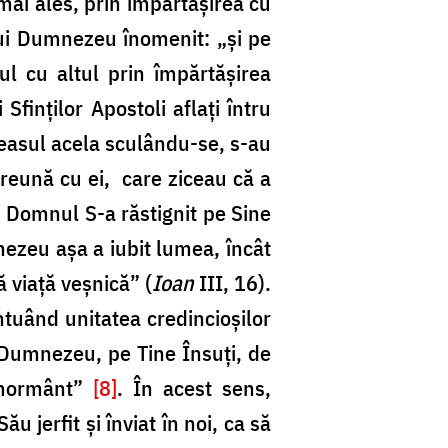
, mai ales, prin împărtășirea cu
i lui Dumnezeu înomenit: „și pe
ul cu altul prin împărtășirea
finților Apostoli aflați întru
 ceasul acela sculându-se, s-au
preună cu ei, care ziceau că a
 Domnul S-a răstignit pe Sine
mnezeu aşa a iubit lumea, încât
ă viaţă veşnică” (
Ioan
III, 16).
entuând unitatea credincioșilor
n Dumnezeu, pe Tine Însuţi, de
n mormânt”
[8]
. În acest sens,
 jerfit și înviat în noi, ca să