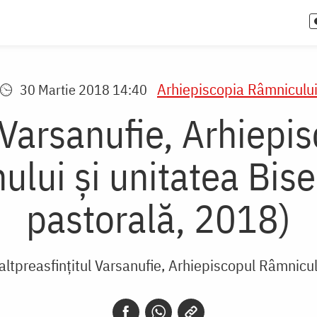
Arhiepiscopia Râmniculu
30 Martie 2018 14:40
l Varsanufie, Arhiepi
lui și unitatea Biser
pastorală, 2018)
altpreasfințitul Varsanufie, Arhiepiscopul Râmnicul