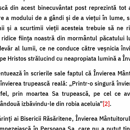
ască din acest binecuvântat post reprezintă tot
re a modului de a gândi și de a viețui în lume, sp
ii și a scurtimii vieții acesteia trebuie să ne r
ridice ființa noastră din mormântul păcatului l
văr al lumii, ce ne conduce către veșnicia învie
pe Hristos strălucind cu neapropiata lumină a Înv
tuează în scrierile sale faptul că Învierea Mân
 învierea trupească reală: „Printr-o singură învie
stfel, prin moartea Sa trupească, pe cel ce 
amândouă izbăvindu-le din robia aceluia”
[2]
.
Părinți ai Bisericii Răsăritene, Învierea Mântuitor
umnezeiască în Persoana Sa, care nu a putut țin