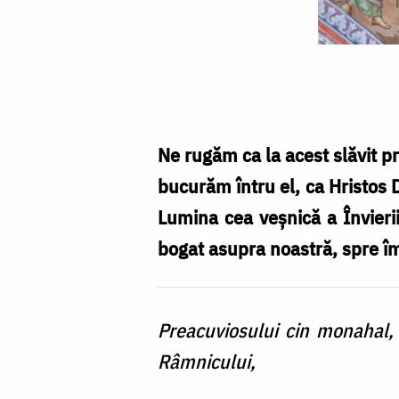
Foto:
Bogdan
Zamfirescu
Ne rugăm ca la acest slăvit pr
bucurăm întru el, ca Hristos D
Lumina cea veșnică a Învieri
bogat asupra noastră, spre împ
Preacuviosului cin monahal, p
Râmnicului,