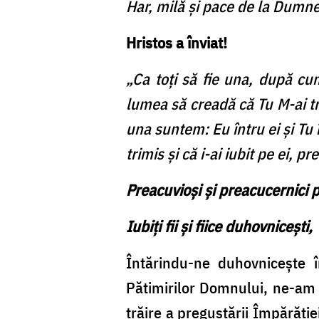
Har, milă și pace de la Dumnez
Hristos a înviat!
„Ca toţi să fie una, după cum
lumea să creadă că Tu M-ai tri
una suntem: Eu întru ei şi Tu 
trimis şi că i-ai iubit pe ei, 
Preacuvioși și preacucernici p
Iubiți fii și fiice duhovnicești,
Întărindu-ne duhovnicește 
Pătimirilor Domnului, ne-am p
trăire a pregustării Împărăți