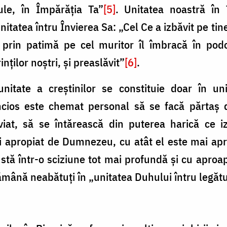
le, în Împărăția Ta”
[5]
. Unitatea noastră în 
itatea întru Învierea Sa: „Cel Ce a izbăvit pe ti
 prin patimă pe cel muritor îl îmbracă în podo
ților noștri, și preaslăvit”
[6]
.
tate a creștinilor se constituie doar în uni
incios este chemat personal să se facă părtaș d
viat, să se întărească din puterea harică ce iz
apropiat de Dumnezeu, cu atât el este mai apro
stă într-o sciziune tot mai profundă și cu aproap
ămână neabătuți în „unitatea Duhului întru legătu