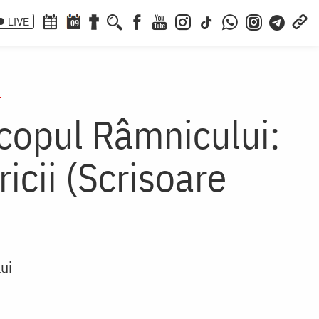
LIVE
09
i
scopul Râmnicului:
icii (Scrisoare
ui