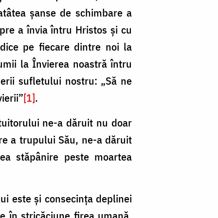
 atâtea şanse de schimbare a
re a învia întru Hristos și cu
idice pe fiecare dintre noi la
umii la Învierea noastră întru
rii sufletului nostru: „Să ne
ierii”
[1]
.
tuitorului ne-a dăruit nu doar
re a trupului Său, ne-a dăruit
avea stăpânire peste moartea
ului este și consecința deplinei
e în stricăciune firea umană.