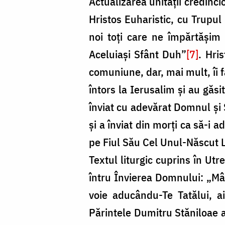
Actualizarea unității credincio
Hristos Euharistic, cu Trupul 
noi toți care ne împărtășim 
Aceluiași Sfânt Duh”
[7]
. Hri
comuniune, dar, mai mult, îi f
întors la Ierusalim şi au găs
înviat cu adevărat Domnul şi 
și a înviat din morți ca să-i 
pe Fiul Său Cel Unul-Născut L-
Textul liturgic cuprins în Utr
întru Învierea Domnului: „Mân
voie aducându-Te Tatălui, 
Părintele Dumitru Stăniloae ac