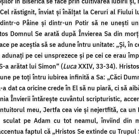
șilor în Biserică se face prin cultivarea iubirii și
Cel răstignit, înviat și înălțat la Ceruri al Fiulu
dintr-o Pâine și dintr-un Potir să ne unești un
stos Domnul Se arată după Învierea Sa din morți S
ace pe aceștia să se adune întru unitate: „Şi, în
it adunaţi pe cei unsprezece şi pe cei ce erau îm
S-a arătat lui Simon” (
Luca
XXIV, 33-34). Hristos
adune pe toți întru iubirea infinită a Sa: „Căci Du
a dat ca oricine crede în El să nu piară, ci să aib
enia Învierii întărește cuvântul scripturistic, acc
tuitorul meu, Jertfa cea vie şi nejertfită, ca u
ai sculat pe Adam cu tot neamul, înviind di
centua faptul că „Hristos Se extinde cu Trupul Său