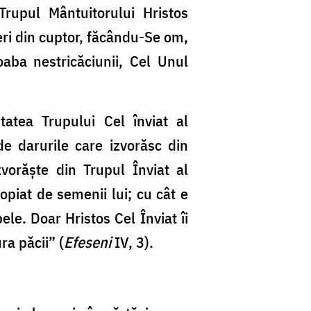
Trupul Mântuitorului Hristos
neri din cuptor, făcându-Se om,
aba nestricăciunii, Cel Unul
tatea Trupului Cel înviat al
e darurile care izvorăsc din
vorăște din Trupul Înviat al
piat de semenii lui; cu cât e
ele. Doar Hristos Cel Înviat îi
ra păcii” (
Efeseni
IV, 3).