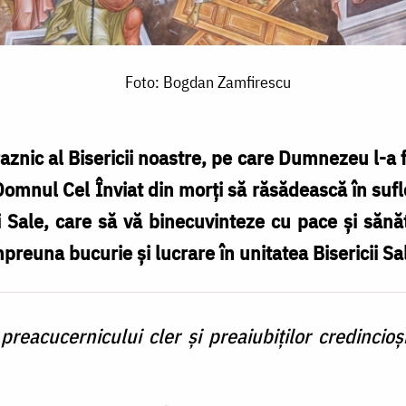
Foto: Bogdan Zamfirescu
aznic al Bisericii noastre, pe care Dumnezeu l-a 
omnul Cel Înviat din morți să răsădească în sufle
i Sale, care să vă binecuvinteze cu pace și sănă
reuna bucurie și lucrare în unitatea Bisericii Sa
reacucernicului cler și preaiubiților credincioș