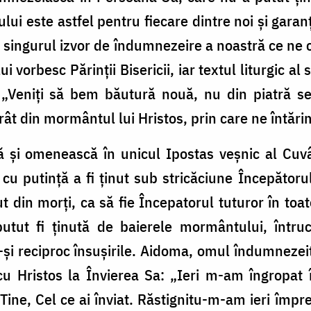
lui este astfel pentru fiecare dintre noi și garanț
 singurul izvor de îndumnezeire a noastră ce ne 
i vorbesc Părinții Bisericii, iar textul liturgic al
: „Veniți să bem băutură nouă, nu din piatră s
vorât din mormântul lui Hristos, prin care ne întăr
că și omenească în unicul Ipostas veșnic al Cuv
 cu putință a fi ținut sub stricăciune Începătorul
t din morți, ca să fie Începatorul tuturor în toat
utut fi ținută de baierele mormântului, întruc
i reciproc însușirile. Aidoma, omul îndumnezei
cu Hristos la Învierea Sa: „Ieri m-am îngropat 
ine, Cel ce ai înviat. Răstignitu-m-am ieri împ