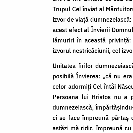
Trupul Cel înviat al Mântuitoru
izvor de viață dumnezeiască:
acest efect al Învierii Domnulu
lămuriri în această privință
izvorul nestricăciunii, cel iz
Unitatea firilor dumnezeias
posibilă Învierea: „că nu era
celor adormiți Cel întâi Născu
Persoana lui Hristos nu a p
dumnezeiască, împărtășindu-ș
ci se face împreună părtaș 
astăzi mă ridic împreună cu T