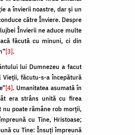
ie a învierii noastre, dar și un
conduce către Înviere. Despre
 slujbei Învierii ne aduce multe
eacă făcută cu minuni, ci din
im”
[3]
.
ântului lui Dumnezeu a facut
 Vieții, făcutu-s-a începătură
e”
[4]
. Umanitatea asumată în
ât era strâns unită cu firea
t nu poate rămâne rob morții,
împreună cu Tine, Hristoase;
reună cu Tine: Însuți împreună