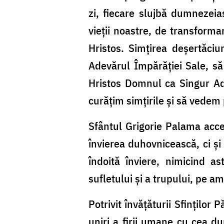
zi, fiecare slujbă dumnezei
vieții noastre, de transforma
Hristos. Simțirea deșertăciun
Adevărul Împărăției Sale, să 
Hristos Domnul ca Singur Ade
curățim simțirile și să vedem 
Sfântul Grigorie Palama accen
învierea duhovnicească, ci și
îndoită înviere, nimicind a
sufletului și a trupului, pe 
Potrivit învățăturii Sfinților 
uniri a firii umane cu cea d