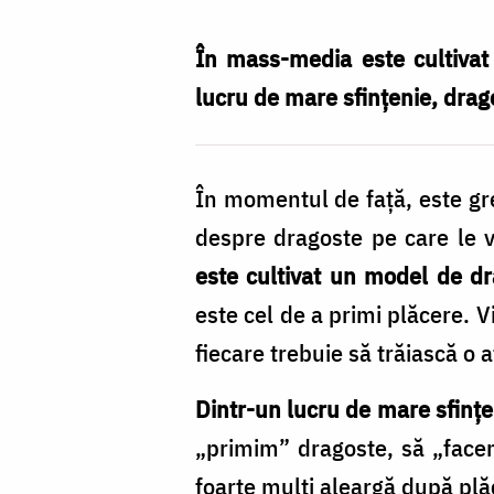
a
dragostei
În mass-media este cultivat
duce
lucru de mare sfințenie, drag
la
suferință
În momentul de față, este gre
despre dragoste pe care le vă
este cultivat un model de d
este cel de a primi plăcere. V
fiecare trebuie să trăiască o a
Dintr-un lucru de mare sfințe
„primim” dragoste, să „face
foarte mulți aleargă după plă