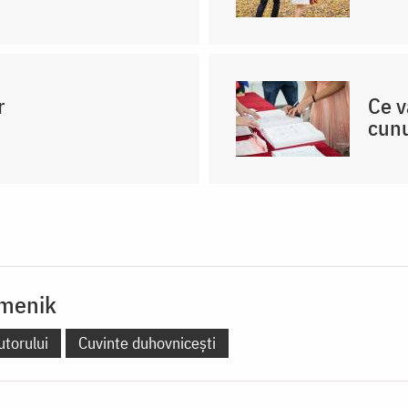
r
Ce v
cunu
emenik
utorului
Cuvinte duhovnicești