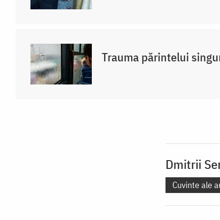
Trauma părintelui singu
Dmitrii S
Cuvinte ale a