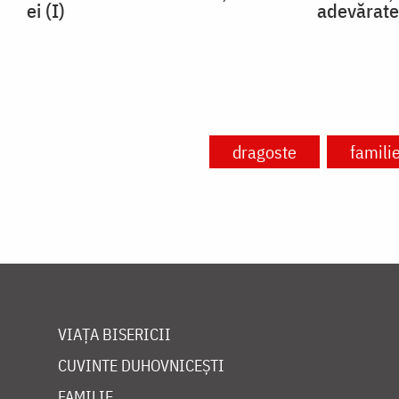
ei (I)
adevărate
dragoste
famili
VIAȚA BISERICII
CUVINTE DUHOVNICEȘTI
FAMILIE