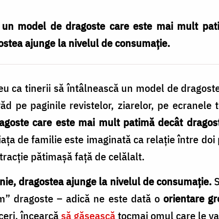
 un model de dragoste care este mai mult pat
ostea ajunge la nivelul de consumație.
u ca tinerii să întâlnească un model de dragoste 
d pe paginile revistelor, ziarelor, pe ecranele 
ragoste care este mai mult patimă decât dragos
iața de familie este imaginată ca relație între doi
tracție pătimașă față de celălalt.
nie, dragostea ajunge la nivelul de consumație.
S
m” dragoste – adică ne este dată o
orientare gr
ceri, încearcă
să găsească
tocmai omul care le va