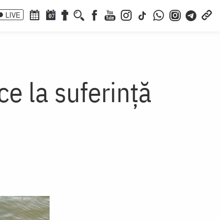
LIVE
07
ce la suferință