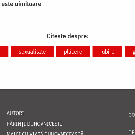
 este uimitoare
Citește despre:
e
sexualitate
plăcere
iubire
AUTORI
PĂRINȚI DUHOVNICEȘTI
DE
MAICI CU VIAȚĂ DUHOVNICEASCĂ