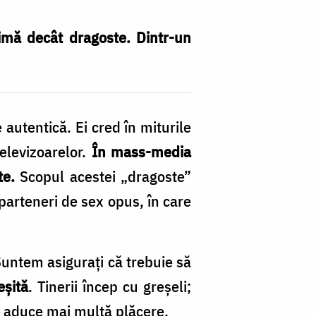
imă decât dragoste. Dintr-un
autentică. Ei cred în miturile
televizoarelor.
În mass-media
te.
Scopul acestei „dragoste”
 parteneri de sex opus, în care
untem asigurați că trebuie să
eșită
. Tinerii încep cu greșeli;
 aduce mai multă plăcere.