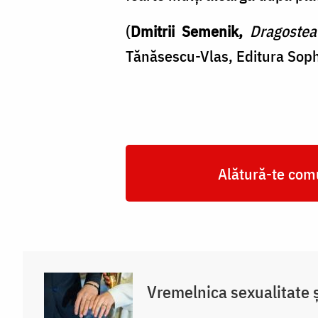
(
Dmitrii Semenik,
Dragostea
Tănăsescu-Vlas, Editura Soph
Alătură-te comu
Vremelnica sexualitate și