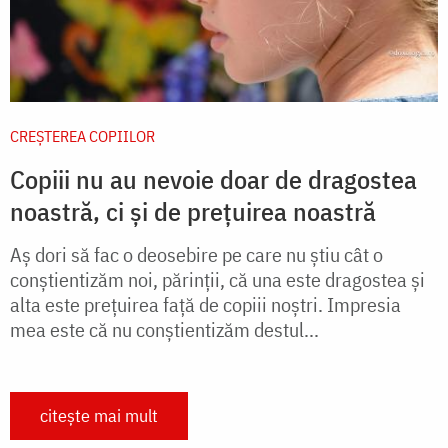
CREŞTEREA COPIILOR
Copiii nu au nevoie doar de dragostea
noastră, ci și de prețuirea noastră
Aş dori să fac o deosebire pe care nu ştiu cât o
conştientizăm noi, părinţii, că una este dragostea şi
alta este preţuirea faţă de copiii noştri. Impresia
mea este că nu conştientizăm destul...
citește mai mult