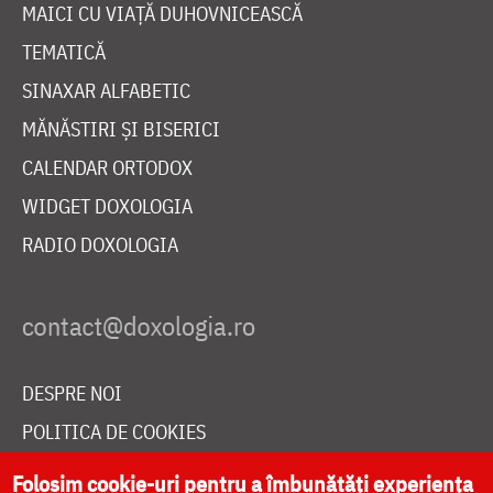
MAICI CU VIAȚĂ DUHOVNICEASCĂ
TEMATICĂ
SINAXAR ALFABETIC
MĂNĂSTIRI ȘI BISERICI
CALENDAR ORTODOX
WIDGET DOXOLOGIA
RADIO DOXOLOGIA
DESPRE NOI
POLITICA DE COOKIES
DONEAZĂ ONLINE PENTRU CATEDRALA NAȚIONALĂ
Folosim cookie-uri pentru a îmbunătăți experiența