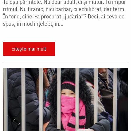
Tu eşti părintele. Nu doar adult, ci şi matur. Tu impui
ritmul. Nu tiranic, nici barbar, ci echilibrat, dar ferm.
În fond, cine i-a procurat „jucăria”? Deci, ai ceva de
spus, în mod înţelept, în...
citește mai mult