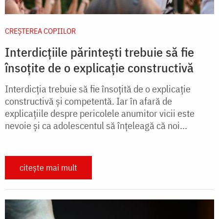
CREŞTEREA COPIILOR
Interdicțiile părintești trebuie să fie
însoțite de o explicație constructivă
Interdicţia trebuie să fie însoţită de o explicaţie
constructivă şi competentă. Iar în afară de
explicaţiile despre pericolele anumitor vicii este
nevoie şi ca adolescentul să înţeleagă că noi...
citește mai mult