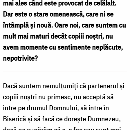
mai ales când este provocat de celălalt.
ce
Dar este o stare omenească, care ni se
nici
întâmplă şi nouă. Oare noi, care suntem cu
noi
mult mai maturi decât copiii noştri, nu
nu
avem momente cu sentimente neplăcute,
putem
nepotrivite?
împlini
/
Foto:
Dacă suntem nemulţumiţi că partenerul şi
Constantin
copiii noştri nu primesc, nu acceptă să
Comici
intre pe drumul Domnului, să intre în
Biserică şi să facă ce doreşte Dumnezeu,
dacă ne supărăm că n-o fac sau sunt mai