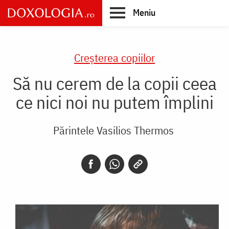
Skip
Meniu
to
main
Main
content
navigation
Creşterea copiilor
Să nu cerem de la copii ceea
ce nici noi nu putem împlini
Părintele Vasilios Thermos