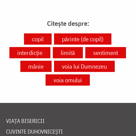
Citește despre:
copil
părinte (de copil)
interdicție
limită
sentiment
mânie
voia lui Dumnezeu
voia omului
VIAȚA BISERICII
CUVINTE DUHOVNICEȘTI