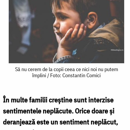
Să
Să nu cerem de la copii ceea ce nici noi nu putem
împlini / Foto: Constantin Comici
nu
cerem
de
În multe familii creştine sunt interzise
la
sentimentele neplăcute. Orice doare şi
copii
deranjează este un sentiment neplăcut,
ceea