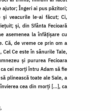
 ajutor; Îngeri ai pus păzitori;
 și veacurile le-ai făcut; Ci,
țuit; și, din Sfânta Fecioară
ne asemenea la înfățișare cu
le. Că, de vreme ce prin om a
, Cel Ce este în sânurile Tale,
umnezeu și pururea Fecioara
ca cei morți întru Adam să fie
a să plinească toate ale Sale, a
învierea cea din morți [...], ca
,