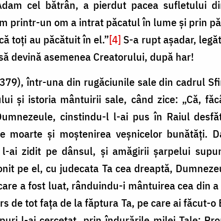
dam cel bătrân, a pierdut pacea sufletului di
printr-un om a intrat păcatul în lume și prin pă
că toți au păcătuit în el.”
[4]
S-a rupt așadar, legăt
t să devină asemenea Creatorului, după har!
79), într-una din rugăciunile sale din cadrul Sfin
lui și istoria mântuirii sale, când zice: „Că, f
umnezeule, cinstindu-l l-ai pus în Raiul desfăt
 de moarte și moștenirea veșnicelor bunătăți. D
ai zidit pe dânsul, și amăgirii șarpelui supun
gonit pe el, cu judecata Ta cea dreaptă, Dumneze
 care a fost luat, rânduindu-i mântuirea cea din 
rs de tot fața de la făptura Ta, pe care ai făcut-o B
puri l-ai cercetat, prin îndurările milei Tale: Pro