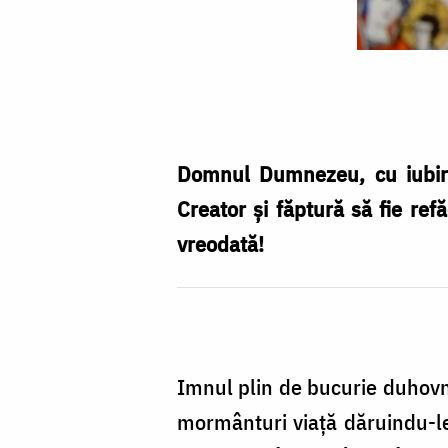
Învierea
Domnului
/
Foto:
Domnul Dumnezeu, cu iubire 
Flavius
Creator și făptură să fie ref
Popa
vreodată!
Imnul plin de bucurie duhovni
mormânturi viață dăruindu-l