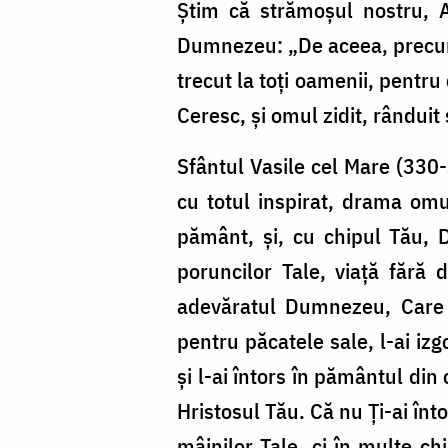
Știm că strămoșul nostru, A
Dumnezeu: „De aceea, precum 
trecut la toți oamenii, pentru 
Ceresc, și omul zidit, rândui
Sfântul Vasile cel Mare (330-3
cu totul inspirat, drama omu
pământ, și, cu chipul Tău, D
poruncilor Tale, viață fără
adevăratul Dumnezeu, Care l-
pentru păcatele sale, l-ai iz
și l-ai întors în pământul din
Hristosul Tău. Că nu Ți-ai înto
mâinilor Tale, ci în multe chi