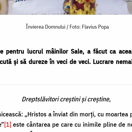
Învierea Domnului / Foto: Flavius Popa
pentru lucrul mâinilor Sale, a făcut ca aceas
ăcută și să dureze în veci de veci. Lucrare nema
Dreptslăvitori creștini și creștine,
cească: „Hristos a înviat din morți, cu moartea 
e”
[1]
este cântarea pe care cu inimile pline de n