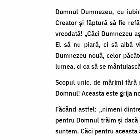
Domnul Dumnezeu, cu iubire 
Creator și făptură să fie ref
vreodată! „Căci Dumnezeu așa 
El să nu piară, ci să aibă v
Dumnezeu nouă, celor păcătoș
lumea, ci ca să se mântuiască
Scopul unic, de mărimi fără 
Domnul! Aceasta este grija n
Făcând astfel: „nimeni dintr
pentru Domnul trăim și dacă
suntem. Căci pentru aceasta a 