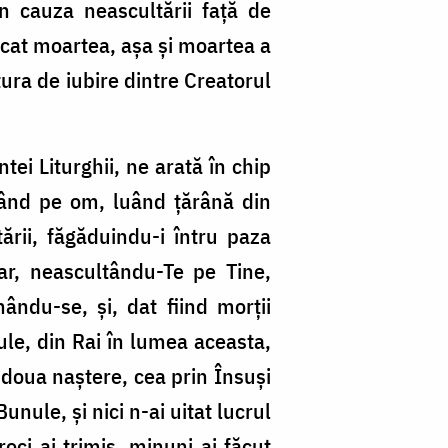
n cauza neascultării față de
cat moartea, așa și moartea a
ura de iubire dintre Creatorul
tei Liturghii, ne arată în chip
ăcând pe om, luând țărână din
ării, făgăduindu-i întru paza
ar, neascultându-Te pe Tine,
ându-se, și, dat fiind morții
ule, din Rai în lumea aceasta,
a doua naștere, cea prin Însuși
unule, și nici n-ai uitat lucrul
roci ai trimis, minuni ai făcut