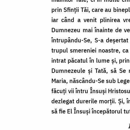
prin Sfinții Tăi, care au binep
iar când a venit plinirea vre
Dumnezeu mai înainte de veci
întrupându-Se, S-a deșertat
trupul smereniei noastre, ca
intrat păcatul în lume și, pri
Dumnezeule și Tată, să Se 
Maria, născându-Se sub Lege, 
făcuți vii întru Însuși Hristos
dezlegat durerile morții. Și, î
să fie El Însuși începătorul tu