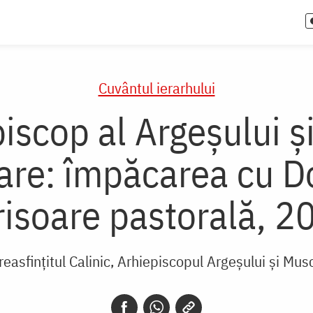
Cuvântul ierarhului
iscop al Argeșului ș
mare: împăcarea cu 
risoare pastorală, 2
reasfințitul Calinic, Arhiepiscopul Argeșului și Mus