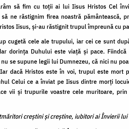
râm să fim cu toții ai lui Iisus Hristos Cel înv
 să ne răstignim firea noastră pământească, 
Hristos Iisus, și-au răstignit trupul împreună cu pa
up cugetă cele ale trupului, iar cei ce sunt dup
dar dorința Duhului este viață și pace. Fiindcă 
nu se supune legii lui Dumnezeu, că nici nu poat
ar dacă Hristos este în voi, trupul este mort p
ul Celui ce a înviat pe Iisus dintre morți locuie
ace vii și trupurile voastre cele muritoare, pri
ăritori creștini și creștine, iubitori ai Învierii lui