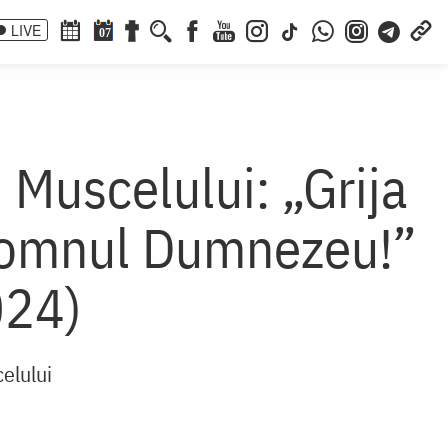
LIVE
07
i Muscelului: „Grija
Domnul Dumnezeu!”
024)
celului