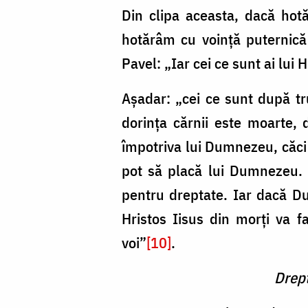
Din clipa aceasta, dacă hotă
hotărâm cu voință puternică
Pavel: „Iar cei ce sunt ai lui 
Așadar: „cei ce sunt după tr
dorința cărnii este moarte, 
împotriva lui Dumnezeu, căci 
pot să placă lui Dumnezeu. I
pentru dreptate. Iar dacă Duh
Hristos Iisus din morți va f
voi”
[10]
.
Dreptm