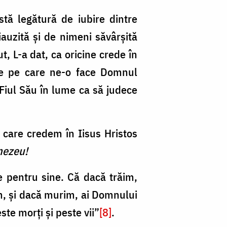
tă legătură de iubire dintre
iauzită și de nimeni săvârșită
, L-a dat, ca oricine crede în
e pe care ne-o face Domnul
Fiul Său în lume ca să judece
 care credem în Iisus Hristos
nezeu!
e pentru sine. Că dacă trăim,
, și dacă murim, ai Domnului
ste morți și peste vii”
[8]
.