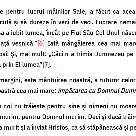
pentru lucrul mâinilor Sale, a făcut ca aceas
ăcută și să dureze în veci de veci. Lucrare nema
a iubit lumea, încât pe Fiul Său Cel Unul născut
iață veșnică.”
[6]
Iată mângâierea cea mai mar
i! Și, mai mult: „Căci n-a trimis Dumnezeu pe 
 prin El lumea”
[7]
.
margini, este mântuirea noastră, a tuturor celor
oastră cea mai mare:
împăcarea cu Domnul Dum
e noi nu trăiește pentru sine și nimeni nu moar
 murim, pentru Domnul murim. Deci și dacă trăim
murit și a înviat Hristos, ca să stăpânească și pe