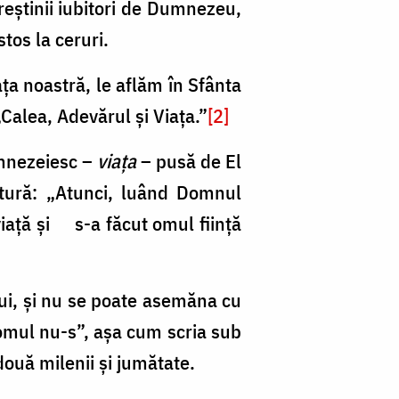
reștinii iubitori de Dumnezeu,
tos la ceruri.
ța noastră, le aflăm în Sfânta
„Calea, Adevărul și Viața.”
[2]
umnezeiesc –
viața
– pusă de El
tură: „Atunci, luând Domnul
viață și s-a făcut omul ființă
i, și nu se poate asemăna cu
omul nu-s”, așa cum scria sub
ouă milenii și jumătate.