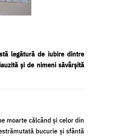
tă legătură de iubire dintre
iauzită și de nimeni săvârșită
pe moarte călcând și celor din
estrămutată bucurie și sfântă