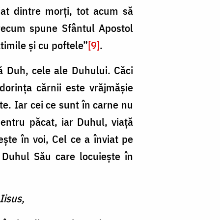
iat dintre morți, tot acum să
precum spune Sfântul Apostol
timile și cu poftele”
[9]
.
ă Duh, cele ale Duhului. Căci
dorința cărnii este vrăjmășie
e. Iar cei ce sunt în carne nu
entru păcat, iar Duhul, viață
ște în voi, Cel ce a înviat pe
n Duhul Său care locuiește în
 Iisus,