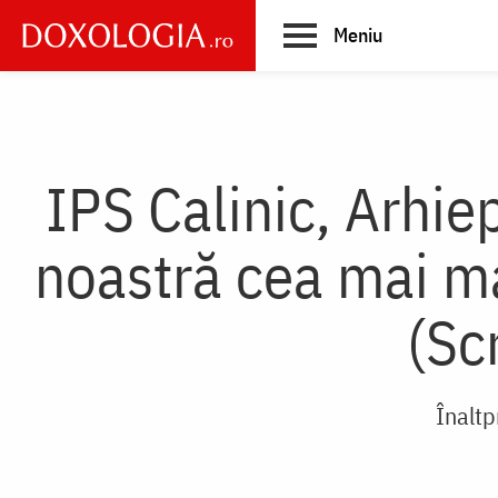
Skip
Meniu
to
main
Main
content
navigation
IPS Calinic, Arhiep
noastră cea mai 
(Sc
Înaltp