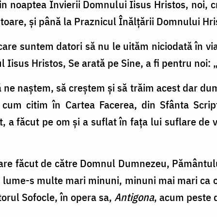
 noaptea Învierii Domnului Iisus Hristos, noi, c
itoare, și până la Praznicul Înălțării Domnului Hris
are suntem datori să nu le uităm niciodată în via
Iisus Hristos, Se arată pe Sine, a fi pentru noi: 
 ne naștem, să creștem și să trăim acest dar d
cum citim în Cartea Facerea, din Sfânta Scrip
 făcut pe om și a suflat în fața lui suflare de 
 mare făcut de către Domnul Dumnezeu, Pământulu
n lume-s multe mari minuni, minuni mai mari ca 
torul Sofocle, în opera sa,
Antigona
, acum peste d