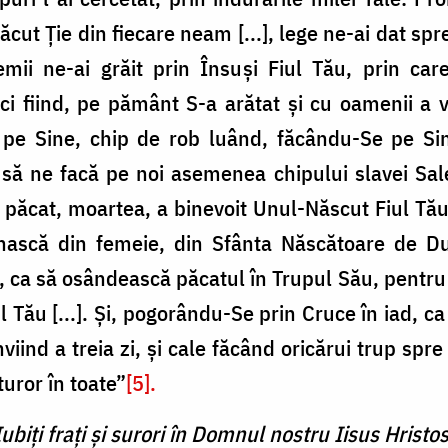
lăcut Ție din fiecare neam [...], lege ne-ai dat spre
mii ne-ai grăit prin Însuși Fiul Tău, prin care
 fiind, pe pământ S-a arătat și cu oamenii a vie
 pe Sine, chip de rob luând, făcându-Se pe Si
 să ne facă pe noi asemenea chipului slavei Sa
n păcat, moartea, a binevoit Unul-Născut Fiul Tău
nască din femeie, din Sfânta Născătoare de D
ca să osândească păcatul în Trupul Său, pentru 
ul Tău [...]. Și, pogorându-Se prin Cruce în iad, c
nviind a treia zi, și cale făcând oricărui trup spre 
turor în toate”
[5].
Iubiți frați și surori în Domnul nostru Iisus Hristos