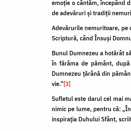
emoție o cântăm, începând din
de adevăruri și tradiții nemur
Adevărurile nemuritoare, pe c
Scriptură, când Însuși Domnul 
Bunul Dumnezeu a hotărât să
în fărâma de pământ, după 
Dumnezeu țărână din pământ, a
vie.”
[3]
Sufletul este darul cel mai
nimic pe lume, pentru că: „Î
inspirația Duhului Sfânt, scrii