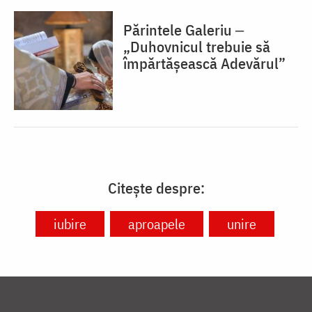
Părintele Galeriu ‒
„Duhovnicul trebuie să
împărtășească Adevărul”
Citește despre:
iubire
aproapele
unire