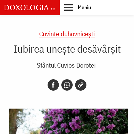
Skip
Meniu
to
main
Main
content
navigation
Cuvinte duhovnicești
Iubirea unește desăvârșit
Sfântul Cuvios Dorotei