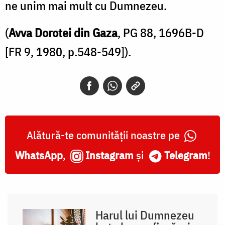
ne unim mai mult cu Dumnezeu.
(
Avva Dorotei din Gaza
, PG 88, 1696B-D
[FR 9, 1980, p.548-549]).
Alătură-te comunității noastre pe
WhatsApp
,
Instagram
și
Telegram
!
Harul lui Dumnezeu