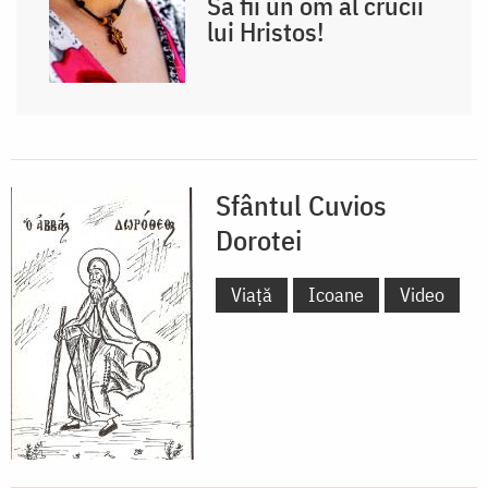
Să fii un om al crucii
lui Hristos!
Sfântul Cuvios
Dorotei
Viață
Icoane
Video