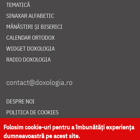
TEMATICĂ
SINAXAR ALFABETIC
MĂNĂSTIRI ȘI BISERICI
CALENDAR ORTODOX
WIDGET DOXOLOGIA
RADIO DOXOLOGIA
DESPRE NOI
POLITICA DE COOKIES
DONEAZĂ ONLINE PENTRU CATEDRALA NAȚIONALĂ
Folosim cookie-uri pentru a îmbunătăți experiența
dumneavoastră pe acest site.