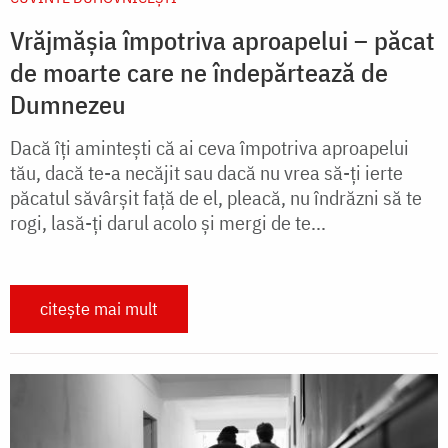
Vrăjmășia împotriva aproapelui – păcat
de moarte care ne îndepărtează de
Dumnezeu
Dacă îți amintești că ai ceva împotriva aproapelui
tău, dacă te-a necăjit sau dacă nu vrea să-ți ierte
păcatul săvârșit față de el, pleacă, nu îndrăzni să te
rogi, lasă-ți darul acolo și mergi de te...
citește mai mult