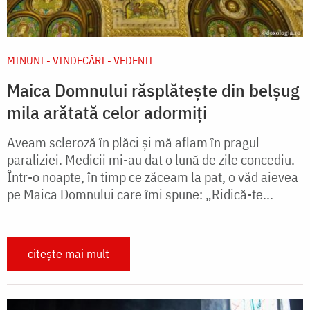
MINUNI - VINDECĂRI - VEDENII
Maica Domnului răsplătește din belșug
mila arătată celor adormiți
Aveam scleroză în plăci şi mă aflam în pragul
paraliziei. Medicii mi-au dat o lună de zile concediu.
Într-o noapte, în timp ce zăceam la pat, o văd aievea
pe Maica Domnului care îmi spune: „Ridică-te...
citește mai mult