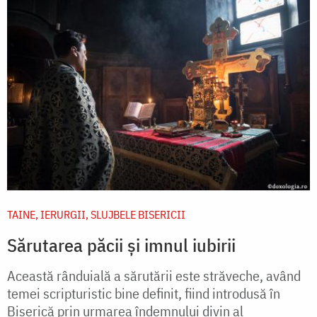
TAINE, IERURGII, SLUJBELE BISERICII
Sărutarea păcii și imnul iubirii
Această rânduială a sărutării este străveche, având
temei scripturistic bine definit, fiind introdusă în
Biserică prin urmarea îndemnului divin al