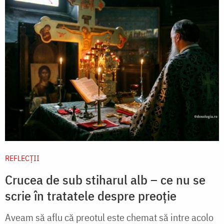
REFLECȚII
Crucea de sub stiharul alb – ce nu se
scrie în tratatele despre preoție
Aveam să aflu că preotul este chemat să intre acolo