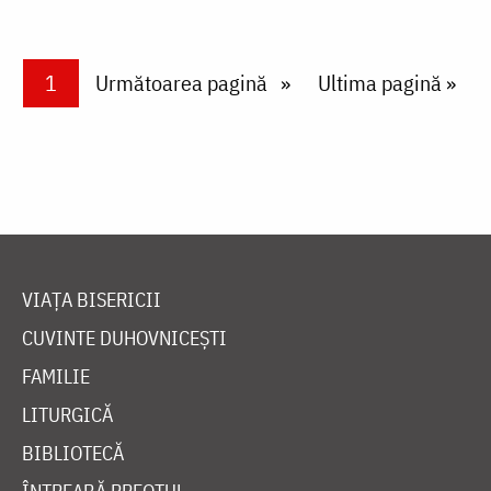
Paginare
Current page
1
Next page
Următoarea pagină
Last page
Ultima pagină »
VIAȚA BISERICII
CUVINTE DUHOVNICEȘTI
FAMILIE
LITURGICĂ
BIBLIOTECĂ