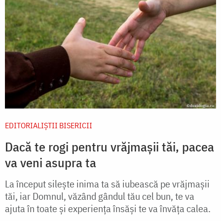
EDITORIALIȘTII BISERICII
Dacă te rogi pentru vrăjmașii tăi, pacea
va veni asupra ta
La început silește inima ta să iubească pe vrăjmașii
tăi, iar Domnul, văzând gândul tău cel bun, te va
ajuta în toate și experiența însăși te va învăța calea.