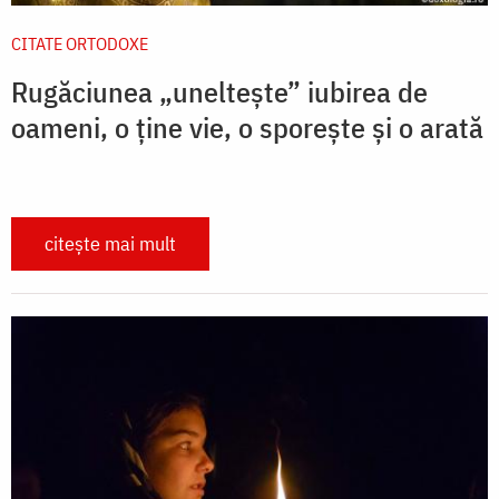
CITATE ORTODOXE
Rugăciunea „uneltește” iubirea de
oameni, o ține vie, o sporește și o arată
citește mai mult