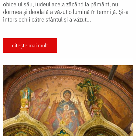
obiceiul său, iudeul acela zăcând la pământ, nu
dormea şi deodată a văzut o lumină în temniţă. Și-a
întors ochii către sfântul şi a văzut...
citește mai mult