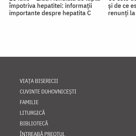
împotriva hepatitei: informații
și de ce e
importante despre hepatita C
renunți l
VIAȚA BISERICII
CUVINTE DUHOVNICEȘTI
FAMILIE
LITURGICĂ
BIBLIOTECĂ
ÎNTREABĂ PREOTUL