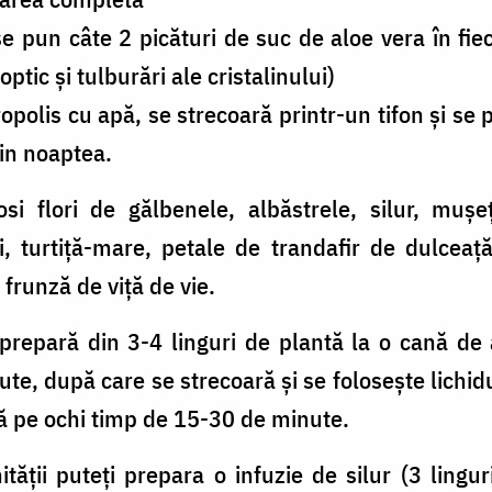
se pun câte 2 picături de suc de aloe vera în fiec
optic și tulburări ale cristalinului)
opolis cu apă, se strecoară printr-un tifon și se 
țin noaptea.
si flori de gălbenele, albăstrele, silur, mușe
ei, turtiță-mare, petale de trandafir de dulceaț
 frunză de viță de vie.
repară din 3-4 linguri de plantă la o cană de a
te, după care se strecoară și se folosește lichid
lasă pe ochi timp de 15-30 de minute.
tății puteți prepara o infuzie de silur (3 ling