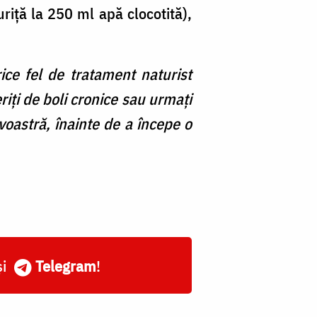
riță la 250 ml apă clocotită),
ice fel de tratament naturist
riți de boli cronice sau urmați
astră, înainte de a începe o
și
Telegram
!