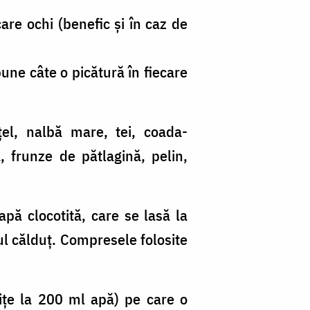
are ochi (benefic și în caz de
pune câte o picătură în fiecare
țel, nalbă mare, tei, coada-
ă, frunze de pătlagină, pelin,
pă clocotită, care se lasă la
ul călduț. Compresele folosite
urițe la 200 ml apă) pe care o