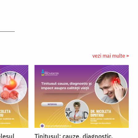
vezi mai multe »
elesul
Tinitusul: cauze, diagnostic,