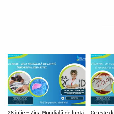
28 iulie – Ziua Mondială de luptă
Ce este d