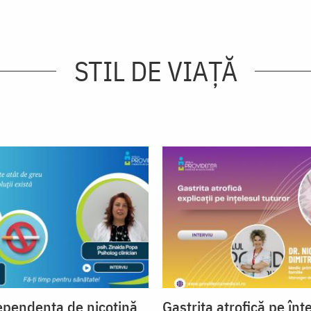
STIL DE VIAŢĂ
ependența de nicotină
Gastrita atrofică pe înț