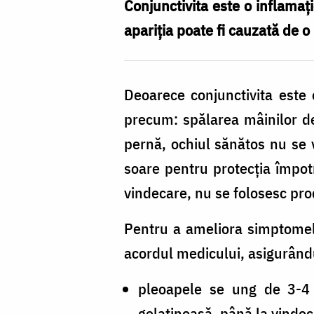
conjunctivită
Conjunctivita este o inflamaţ
apariția poate fi cauzată de o
Deoarece conjunctivita este 
precum: spălarea mâinilor de 
pernă, ochiul sănătos nu se 
soare pentru protecția împotr
vindecare, nu se folosesc pr
Pentru a ameliora simptomele
acordul medicului, asigurându
pleoapele se ung de 3-4 
gelatinoasă, până la vinde