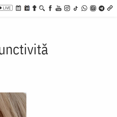
LIVE
09
unctivită