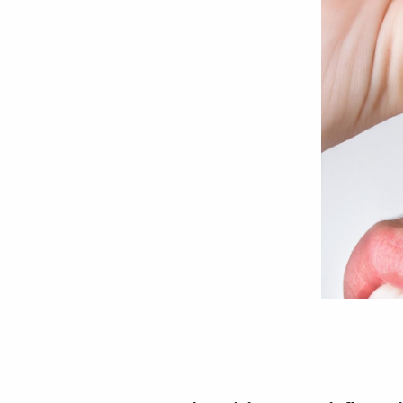
Leacuri
naturale
pentru