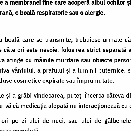
ie a membranei fine care acoperă albul ochilor şi 
 rană, o boală respiratorie sau o alergie.
o boală care se transmite, trebuiesc urmate câ
câte ori este nevoie, folosirea strict separată 
va atinge cu mâinile murdare sau obiecte person
iva vântului, a prafului și a luminii puternice,
oduse cosmetice expirate sau împrumutate.
 și a grăbi vindecarea, puteți încerca câteva d
-vă că medicația alopată nu interacționează cu c
ori pe zi ulei de nuci, sau ulei de gălbenele
carea completă