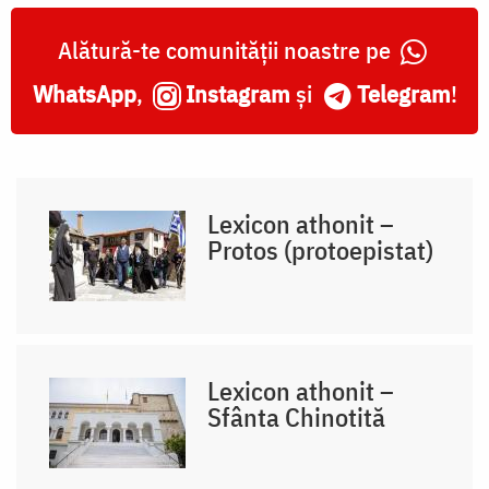
Alătură-te comunității noastre pe
WhatsApp
,
Instagram
și
Telegram
!
Lexicon athonit –
Protos (protoepistat)
Lexicon athonit –
Sfânta Chinotită