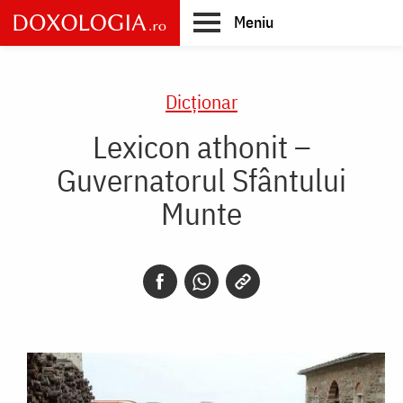
Skip
Meniu
to
main
Main
content
navigation
Dicţionar
Lexicon athonit –
Guvernatorul Sfântului
Munte