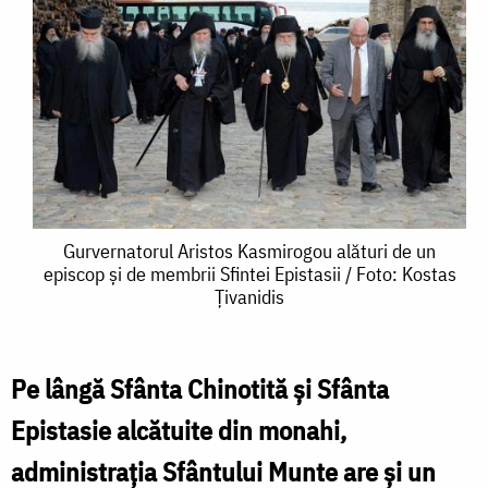
Gurvernatorul
Gurvernatorul Aristos Kasmirogou alături de un
episcop şi de membrii Sfintei Epistasii / Foto: Kostas
Aristos
Țivanidis
Kasmirogou
alături
Pe lângă Sfânta Chinotită şi Sfânta
de
Epistasie alcătuite din monahi,
un
administraţia Sfântului Munte are şi un
episcop