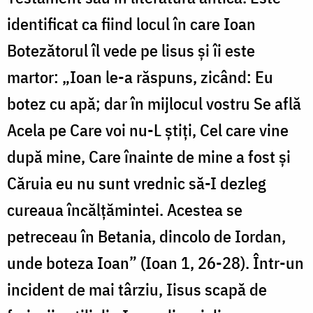
identificat ca fiind locul în care Ioan
Botezătorul îl vede pe lisus și îi este
martor: „Ioan le-a răspuns, zicând: Eu
botez cu apă; dar în mijlocul vostru Se află
Acela pe Care voi nu-L ştiţi, Cel care vine
după mine, Care înainte de mine a fost şi
Căruia eu nu sunt vrednic să-I dezleg
cureaua încălţămintei. Acestea se
petreceau în Betania, dincolo de Iordan,
unde boteza Ioan” (Ioan 1, 26-28). Într-un
incident de mai târziu, Iisus scapă de