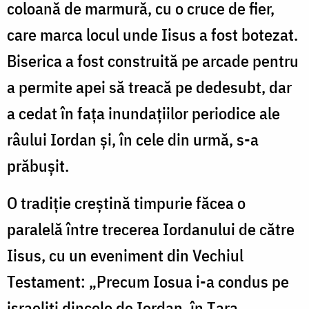
coloană de marmură, cu o cruce de fier,
care marca locul unde Iisus a fost botezat.
Biserica a fost construită pe arcade pentru
a permite apei să treacă pe dedesubt, dar
a cedat în fața inundațiilor periodice ale
râului Iordan și, în cele din urmă, s-a
prăbușit.
O tradiție creștină timpurie făcea o
paralelă între trecerea Iordanului de către
Iisus, cu un eveniment din Vechiul
Testament: „Precum Iosua i-a condus pe
israeliți dincolo de Iordan, în Țara