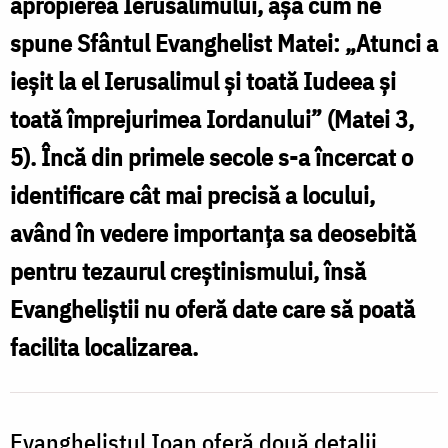
apropierea Ierusalimului, așa cum ne
sau
spune Sfântul Evanghelist Matei: „Atunci a
vestic
ieşit la el Ierusalimul şi toată Iudeea şi
al
toată împrejurimea Iordanului” (Matei 3,
Iordanului?
5). Încă din primele secole s-a încercat o
identificare cât mai precisă a locului,
având în vedere importanța sa deosebită
pentru tezaurul creștinismului, însă
Evangheliștii nu oferă date care să poată
facilita localizarea.
Evanghelistul Ioan oferă două detalii