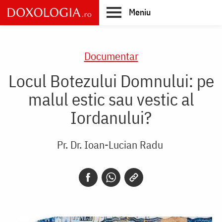
Skip
Meniu
to
main
Main
content
navigation
Documentar
Locul Botezului Domnului: pe
malul estic sau vestic al
Iordanului?
Pr. Dr. Ioan-Lucian Radu