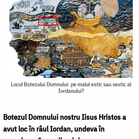
Locul
Locul Botezului Domnului: pe malul estic sau vestic al
Iordanului?
Botezului
Domnului:
pe
Botezul Domnului nostru Iisus Hristos a
malul
avut loc în râul Iordan, undeva în
estic