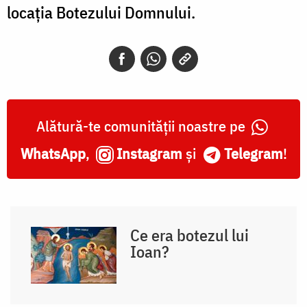
locația Botezului Domnului.
Alătură-te comunității noastre pe
WhatsApp
,
Instagram
și
Telegram
!
Ce era botezul lui
Ioan?