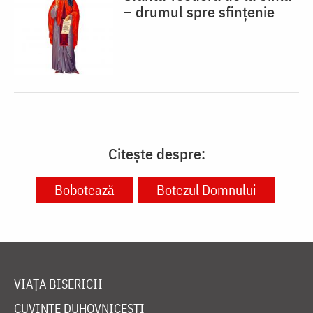
– drumul spre sfințenie
Citește despre:
Bobotează
Botezul Domnului
VIAȚA BISERICII
CUVINTE DUHOVNICEȘTI