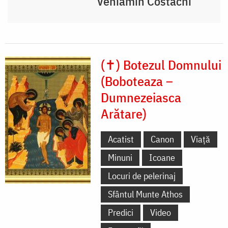
Veniamin Costachi
(✝) Botezul Domnului
(Boboteaza –
Dumnezeiasca
Arătare)
Acatist
Canon
Viață
Minuni
Icoane
Locuri de pelerinaj
Sfântul Munte Athos
Predici
Video